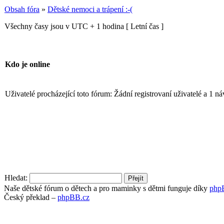
Obsah fóra
»
Dětské nemoci a trápení :-(
Všechny časy jsou v UTC + 1 hodina [ Letní čas ]
Kdo je online
Uživatelé procházející toto fórum: Žádní registrovaní uživatelé a 1 ná
Hledat:
Naše dětské fórum o dětech a pro maminky s dětmi funguje díky
php
Český překlad –
phpBB.cz