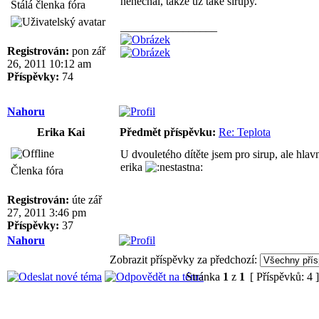
nenechal, takže už také sirupy.
Stálá členka fóra
_________________
Registrován:
pon zář
26, 2011 10:12 am
Příspěvky:
74
Nahoru
Erika Kai
Předmět příspěvku:
Re: Teplota
U dvouletého dítěte jsem pro sirup, ale hlav
erika
Členka fóra
Registrován:
úte zář
27, 2011 3:46 pm
Příspěvky:
37
Nahoru
Zobrazit příspěvky za předchozí:
Stránka
1
z
1
[ Příspěvků: 4 