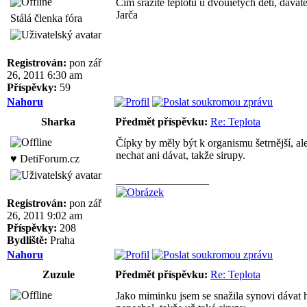
Čím srážíte teplotu u dvouietých dětí, dávát
Jarča
Stálá členka fóra
Registrován:
pon zář
26, 2011 6:30 am
Příspěvky:
59
Nahoru
Sharka
Předmět příspěvku:
Re: Teplota
Čípky by měly být k organismu šetrnější, ale 
nechat ani dávat, takže sirupy.
♥ DetiForum.cz
_________________
Registrován:
pon zář
26, 2011 9:02 am
Příspěvky:
208
Bydliště:
Praha
Nahoru
Zuzule
Předmět příspěvku:
Re: Teplota
Jako miminku jsem se snažila synovi dávat hl