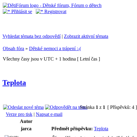
Přihlásit se
Registrovat
Vyhledat témata bez odpovědí
|
Zobrazit aktivní témata
Obsah fóra
»
Dětské nemoci a trápení :-(
Všechny časy jsou v UTC + 1 hodina [ Letní čas ]
Teplota
Stránka
1
z
1
[ Příspěvků: 4 
Verze pro tisk
|
Napsat e-mail
Autor
jarca
Předmět příspěvku:
Teplota