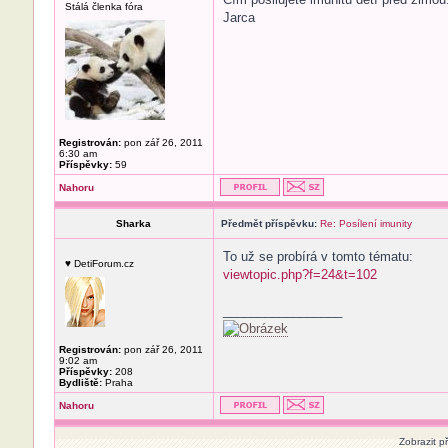
Stálá členka fóra
Jarca
Registrován:
pon zář 26, 2011
6:30 am
Příspěvky:
59
Nahoru
Sharka
Předmět příspěvku:
Re: Posílení imunity
To už se probírá v tomto tématu:
♥ DetiForum.cz
viewtopic.php?f=24&t=102
_________________
Registrován:
pon zář 26, 2011
9:02 am
Příspěvky:
208
Bydliště:
Praha
Nahoru
Zobrazit p