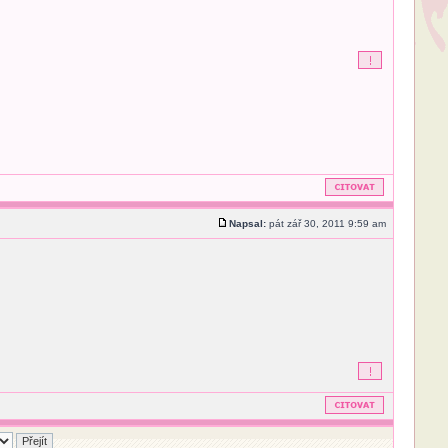
Napsal:
pát zář 30, 2011 9:59 am