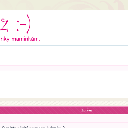
Zpráva
u. Kupujete nějaké potravinové doplňky?