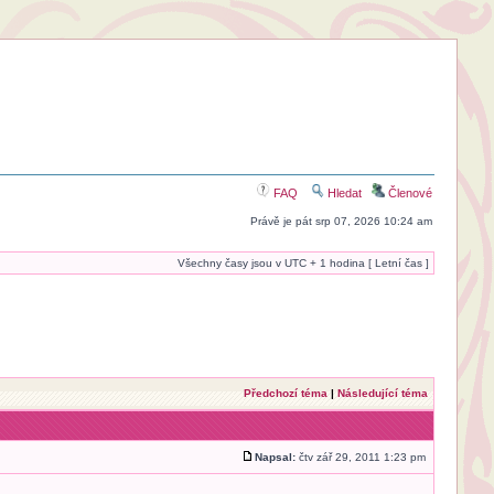
FAQ
Hledat
Členové
Právě je pát srp 07, 2026 10:24 am
Všechny časy jsou v UTC + 1 hodina [ Letní čas ]
Předchozí téma
|
Následující téma
Napsal:
čtv zář 29, 2011 1:23 pm