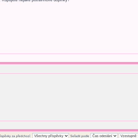
říspěvky za předchozí:
Seřadit podle