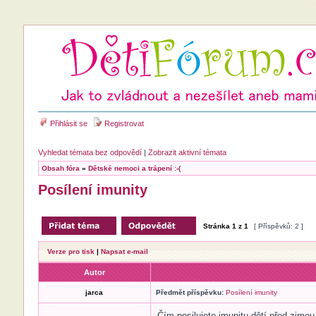
Přihlásit se
Registrovat
Vyhledat témata bez odpovědí
|
Zobrazit aktivní témata
Obsah fóra
»
Dětské nemoci a trápení :-(
Posílení imunity
Stránka
1
z
1
[ Příspěvků: 2 ]
Verze pro tisk
|
Napsat e-mail
Autor
jarca
Předmět příspěvku:
Posílení imunity
Čím posilujete imunitu dětí před zimo