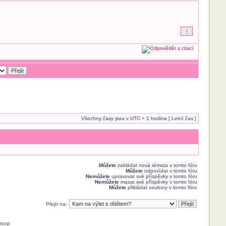
Všechny časy jsou v UTC + 1 hodina [ Letní čas ]
Můžete
zakládat nová témata v tomto fóru
Můžete
odpovídat v tomto fóru
Nemůžete
upravovat své příspěvky v tomto fóru
Nemůžete
mazat své příspěvky v tomto fóru
Můžete
přikládat soubory v tomto fóru
Přejít na:
roup