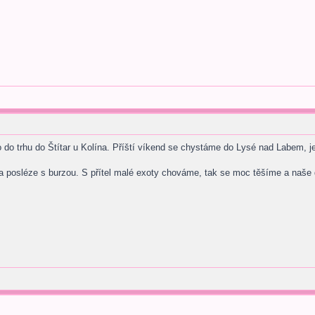
 do trhu do Štítar u Kolína. Příští víkend se chystáme do Lysé nad Labem, j
 a posléze s burzou. S přítel malé exoty chováme, tak se moc těšíme a naše d