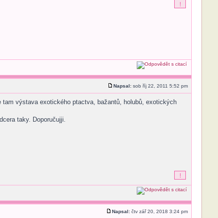
Napsal:
sob říj 22, 2011 5:52 pm
e tam výstava exotického ptactva, bažantů, holubů, exotických
cera taky. Doporučujji.
Napsal:
čtv zář 20, 2018 3:24 pm