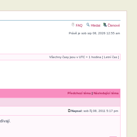
FAQ
Hledat
Členové
Právě je sob srp 08, 2026 12:55 am
Všechny časy jsou v UTC + 1 hodina [ Letní čas ]
Předchozí téma
|
Následující téma
Napsal:
sob říj 08, 2011 5:17 pm
dívají.