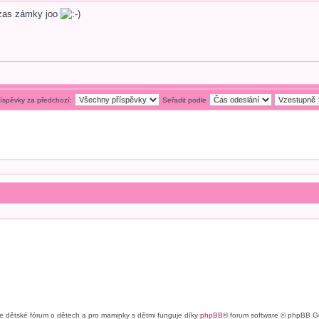
 zas zámky joo
říspěvky za předchozí:
Seřadit podle
e dětské fórum o dětech a pro maminky s dětmi funguje díky
phpBB
® forum software © phpBB G