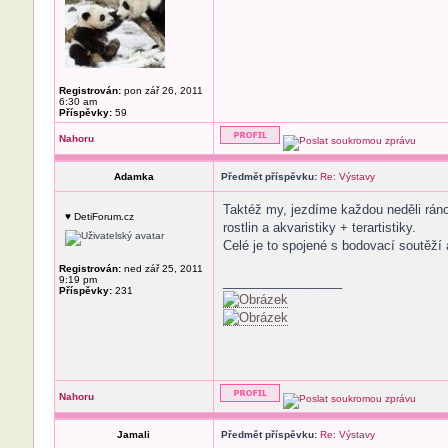
Registrován:
pon zář 26, 2011
6:30 am
Příspěvky:
59
Nahoru
Adamka
Předmět příspěvku:
Re: Výstavy
Taktéž my, jezdíme každou neděli ráno
♥ DetiForum.cz
rostlin a akvaristiky + terartistiky.
Celé je to spojené s bodovací soutěží
Registrován:
ned zář 25, 2011
9:19 pm
_________________
Příspěvky:
231
Nahoru
Jamali
Předmět příspěvku:
Re: Výstavy