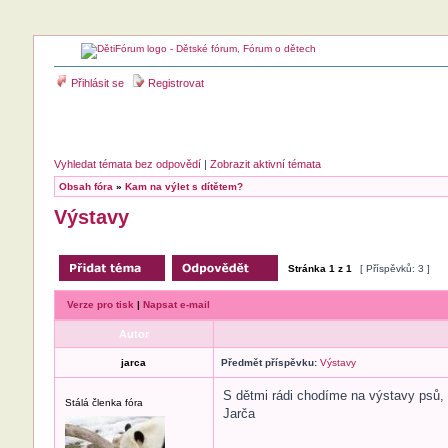
Přihlásit se
Registrovat
Vyhledat témata bez odpovědí
|
Zobrazit aktivní témata
Obsah fóra
»
Kam na výlet s dítětem?
Výstavy
Stránka
1
z
1
[ Příspěvků: 3 ]
Verze pro tisk
|
Napsat e-mail
Autor
jarca
Předmět příspěvku:
Výstavy
S dětmi rádi chodíme na výstavy psů, 
Stálá členka fóra
Jarča