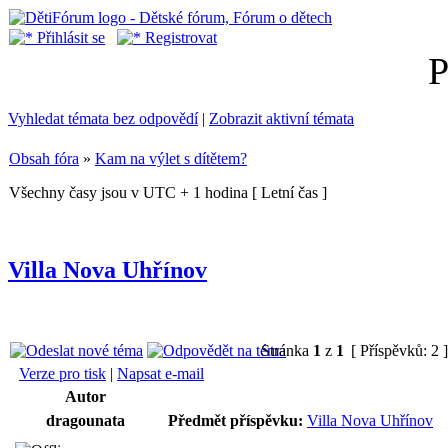
Přihlásit se
Registrovat
P
Vyhledat témata bez odpovědí
|
Zobrazit aktivní témata
Obsah fóra
»
Kam na výlet s dítětem?
Všechny časy jsou v UTC + 1 hodina [ Letní čas ]
Villa Nova Uhřínov
Stránka
1
z
1
[ Příspěvků: 2 
Verze pro tisk
|
Napsat e-mail
Autor
dragounata
Předmět příspěvku:
Villa Nova Uhřínov