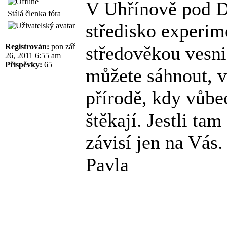
V Uhřínově pod D
Stálá členka fóra
středisko experim
Registrován:
pon zář
středověkou vesnic
26, 2011 6:55 am
Příspěvky:
65
můžete sáhnout, v
přírodě, kdy vůbec
štěkají. Jestli ta
závisí jen na Vás.
Pavla