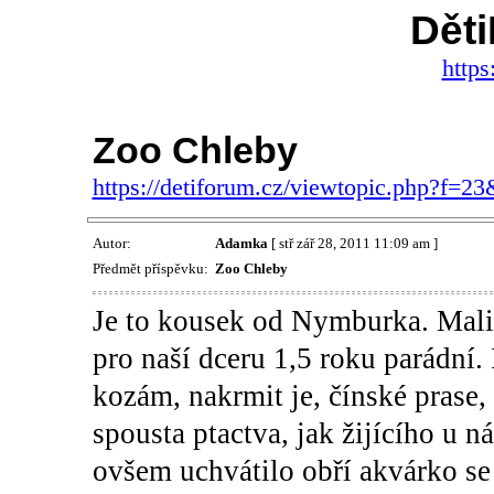
Dět
https
Zoo Chleby
https://detiforum.cz/viewtopic.php?f=2
Autor:
Adamka
[ stř zář 28, 2011 11:09 am ]
Předmět příspěvku:
Zoo Chleby
Je to kousek od Nymburka. Mali
pro naší dceru 1,5 roku parádní.
kozám, nakrmit je, čínské prase,
spousta ptactva, jak žijícího u n
ovšem uchvátilo obří akvárko s