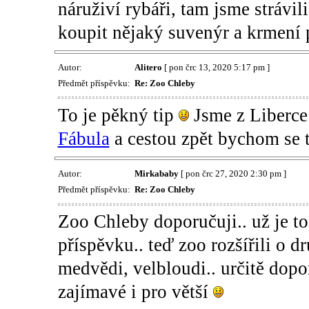
náruživí rybáři, tam jsme strávili
koupit nějaký suvenýr a krmení 
Autor:
Alitero
[ pon črc 13, 2020 5:17 pm ]
Předmět příspěvku:
Re: Zoo Chleby
To je pěkný tip
Jsme z Liberce
Fábula
a cestou zpět bychom se 
Autor:
Mirkababy
[ pon črc 27, 2020 2:30 pm ]
Předmět příspěvku:
Re: Zoo Chleby
Zoo Chleby doporučuji.. už je t
příspěvku.. teď zoo rozšířili o dr
medvědi, velbloudi.. určitě dopor
zajímavé i pro větší