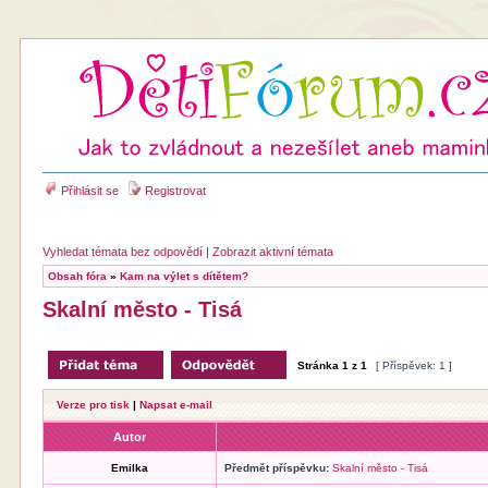
Přihlásit se
Registrovat
Vyhledat témata bez odpovědí
|
Zobrazit aktivní témata
Obsah fóra
»
Kam na výlet s dítětem?
Skalní město - Tisá
Stránka
1
z
1
[ Příspěvek: 1 ]
Verze pro tisk
|
Napsat e-mail
Autor
Emilka
Předmět příspěvku:
Skalní město - Tisá