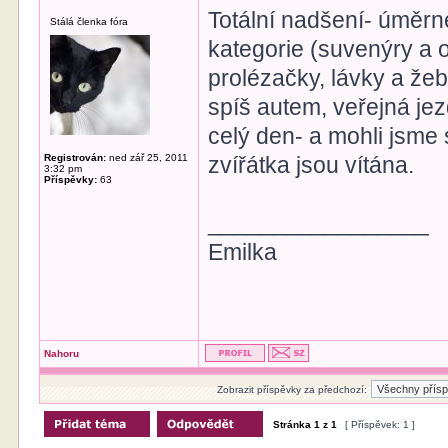
Totální nadšení- úměr
Stálá členka fóra
kategorie (suvenýry a o
prolézačky, lávky a žeb
spíš autem, veřejná jezd
celý den- a mohli jsme 
Registrován:
ned zář 25, 2011
zvířátka jsou vítána.
3:32 pm
Příspěvky:
63
_________________
Emilka
Nahoru
Zobrazit příspěvky za předchozí:
Stránka
1
z
1
[ Příspěvek: 1 ]