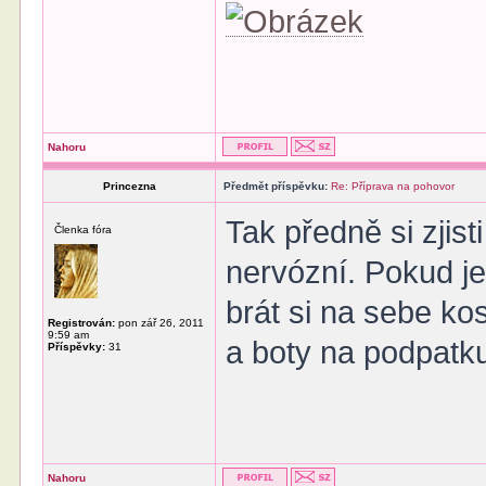
Nahoru
Princezna
Předmět příspěvku:
Re: Příprava na pohovor
Tak předně si zjist
Členka fóra
nervózní. Pokud j
brát si na sebe kos
Registrován:
pon zář 26, 2011
9:59 am
a boty na podpatk
Příspěvky:
31
Nahoru