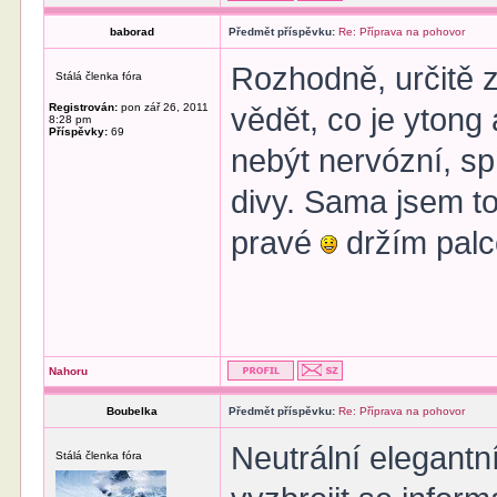
baborad
Předmět příspěvku:
Re: Příprava na pohovor
Rozhodně, určitě z
Stálá členka fóra
Registrován:
pon zář 26, 2011
vědět, co je ytong 
8:28 pm
Příspěvky:
69
nebýt nervózní, sp
divy. Sama jsem t
pravé
držím palce
Nahoru
Boubelka
Předmět příspěvku:
Re: Příprava na pohovor
Neutrální elegantní
Stálá členka fóra