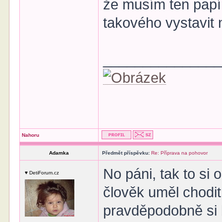
že musím ten papí
takového vystavit
______________
Nahoru
Adamka
Předmět příspěvku:
Re: Příprava na pohovor
No páni, tak to si
♥ DetiForum.cz
člověk uměl chodit
pravděpodobně si 