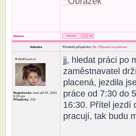
Nahoru
Adamka
Předmět příspěvku:
Re: Příprava na pohovor
jj, hledat práci po
♥ DetiForum.cz
zaměstnavatel drží
placená, jezdila j
práce od 7:30 do 5
Registrován:
ned zář 25, 2011
9:19 pm
Příspěvky:
231
16:30. Přítel jezd
pracují, tak budu 