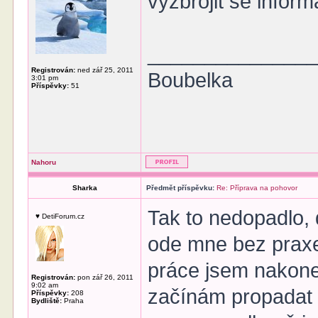
vyzbrojit se inform
______________
Registrován:
ned zář 25, 2011
Boubelka
3:01 pm
Příspěvky:
51
Nahoru
Sharka
Předmět příspěvku:
Re: Příprava na pohovor
Tak to nedopadlo, 
♥ DetiForum.cz
ode mne bez praxe, 
práce jsem nakonec
Registrován:
pon zář 26, 2011
9:02 am
začínám propadat
Příspěvky:
208
Bydliště:
Praha