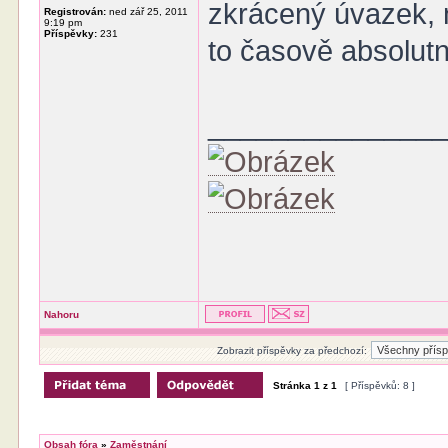
zkrácený úvazek, 
Registrován:
ned zář 25, 2011
9:19 pm
Příspěvky:
231
to časově absolut
______________
Nahoru
Zobrazit příspěvky za předchozí:
Stránka
1
z
1
[ Příspěvků: 8 ]
Obsah fóra
»
Zaměstnání