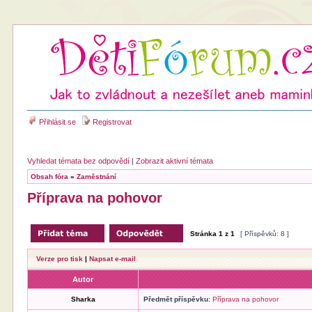
Přihlásit se
Registrovat
Vyhledat témata bez odpovědí
|
Zobrazit aktivní témata
Obsah fóra
»
Zaměstnání
Příprava na pohovor
Stránka
1
z
1
[ Příspěvků: 8 ]
Verze pro tisk
|
Napsat e-mail
Autor
Sharka
Předmět příspěvku:
Příprava na pohovor