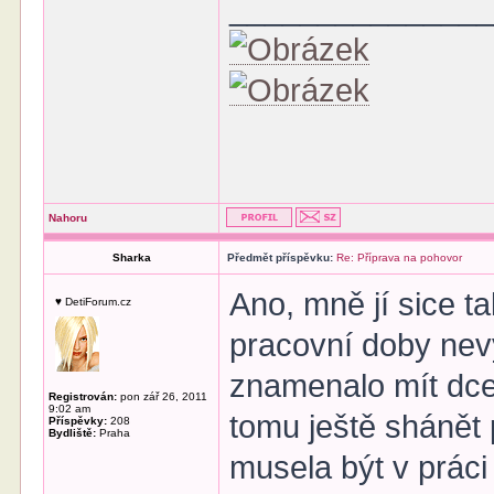
______________
Nahoru
Sharka
Předmět příspěvku:
Re: Příprava na pohovor
Ano, mně jí sice ta
♥ DetiForum.cz
pracovní doby nev
znamenalo mít dce
Registrován:
pon zář 26, 2011
9:02 am
tomu ještě shánět 
Příspěvky:
208
Bydliště:
Praha
musela být v práci