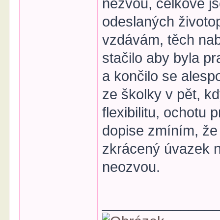
nezvou, celkově js
odeslaných životo
vzdávám, těch nab
stačilo aby byla p
a končilo se alesp
ze školky v pět, k
flexibilitu, ochotu
dopise zmíním, ž
zkrácený úvazek n
neozvou.
______________