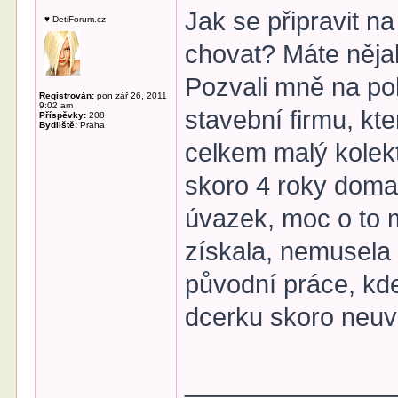
Jak se připravit na
♥ DetiForum.cz
chovat? Máte něja
Pozvali mně na poh
Registrován:
pon zář 26, 2011
9:02 am
stavební firmu, kt
Příspěvky:
208
Bydliště:
Praha
celkem malý kolek
skoro 4 roky doma 
úvazek, moc o to 
získala, nemusela 
původní práce, kd
dcerku skoro neu
______________