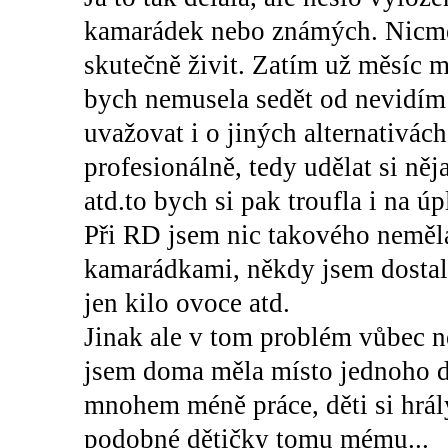
kamarádek nebo známých. Nicmén
skutečně živit. Zatím už měsíc 
bych nemusela sedět od nevidím 
uvažovat i o jiných alternativách
profesionálně, tedy udělat si ně
atd.to bych si pak troufla i na úpl
Při RD jsem nic takového neměl
kamarádkami, někdy jsem dostala
jen kilo ovoce atd.
Jinak ale v tom problém vůbec n
jsem doma měla místo jednoho d
mnohem méně práce, děti si hrál
podobné dětičky tomu mému...