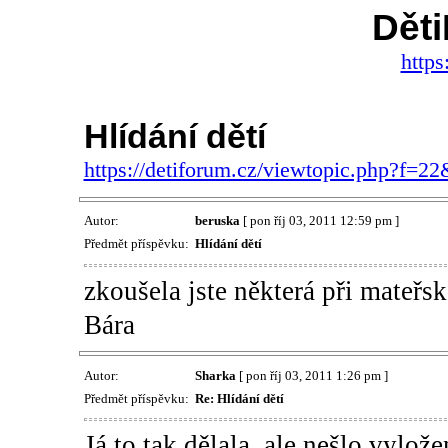
Dět
https
Hlídání dětí
https://detiforum.cz/viewtopic.php?f=2
Autor:
beruska
[ pon říj 03, 2011 12:59 pm ]
Předmět příspěvku:
Hlídání dětí
zkoušela jste některá při mateřské
Bára
Autor:
Sharka
[ pon říj 03, 2011 1:26 pm ]
Předmět příspěvku:
Re: Hlídání dětí
Já to tak dělala, ale nešlo vylože