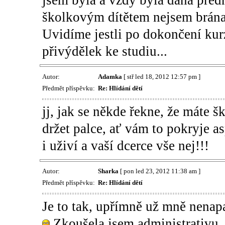
školkovým dítětem nejsem brána j
Uvidíme jestli po dokončení kurz
přivýdělek ke studiu...
Autor:
Adamka
[ stř led 18, 2012 12:57 pm ]
Předmět příspěvku:
Re: Hlídání dětí
jj, jak se někde řekne, že máte š
držet palce, ať vám to pokryje a
i uživí a vaší dcerce vše nej!!!
Autor:
Sharka
[ pon led 23, 2012 11:38 am ]
Předmět příspěvku:
Re: Hlídání dětí
Je to tak, upřímně už mně nenap
Zkoušela jsem administrativu, 