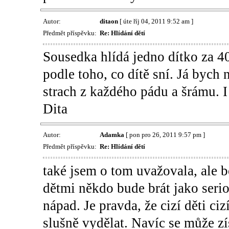
Autor:
ditaon
[ úte říj 04, 2011 9:52 am ]
Předmět příspěvku:
Re: Hlídání dětí
Sousedka hlídá jedno dítko za 40
podle toho, co dítě sní. Já bych
strach z každého pádu a šrámu. I 
Dita
Autor:
Adamka
[ pon pro 26, 2011 9:57 pm ]
Předmět příspěvku:
Re: Hlídání dětí
také jsem o tom uvažovala, ale b
dětmi někdo bude brát jako seri
nápad. Je pravda, že cizí děti ci
slušně vydělat. Navíc se může zís