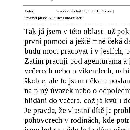
Autor:
Sharka
[ stř led 11, 2012 12:46 pm ]
Předmět příspěvku:
Re: Hlídání dětí
Tak já jsem v této oblasti už po
první pomoci a ještě mně čeká da
budu moct pracovat i v jeslích, 
Zatím pracuji pod agenturama a j
večerech nebo o víkendech, nabíz
školce, ale to jsem někam posla
na plný úvazek nebo o odpolední
hlídání do večera, což já kvůli 
Je pravda, že vlastní dítě je pro
pohovorech v rodinách, kde potř
jsem byla a vždy byla dána předn