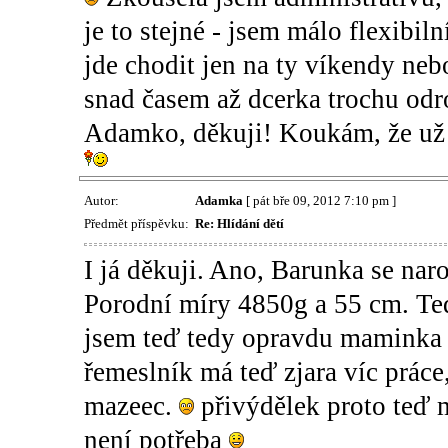
je to stejné - jsem málo flexibil
jde chodit jen na ty víkendy neb
snad časem až dcerka trochu odro
Adamko, děkuji! Koukám, že už 
Autor:
Adamka
[ pát bře 09, 2012 7:10 pm ]
Předmět příspěvku:
Re: Hlídání dětí
I já děkuji. Ano, Barunka se nar
Porodní míry 4850g a 55 cm. Teď
jsem teď tedy opravdu maminka n
řemeslník má teď zjara víc práce,
mazeec.
přivýdělek proto teď m
není potřeba