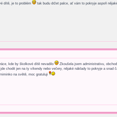
vé dítě, je to problém
tak budu držet palce, ať vám to pokryje aspoň nějaké
ráce, kde by školkové dítě nevadilo
Zkoušela jsem administrativu, obchod, t
 jde chodit jen na ty víkendy nebo večery, nějaké náklady to pokryje a snad 
iminko na světě, moc gratuluji