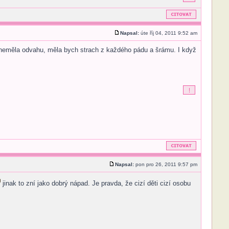
Napsal:
úte říj 04, 2011 9:52 am
si neměla odvahu, měla bych strach z každého pádu a šrámu. I když
Napsal:
pon pro 26, 2011 9:57 pm
jinak to zní jako dobrý nápad. Je pravda, že cizí děti cizí osobu