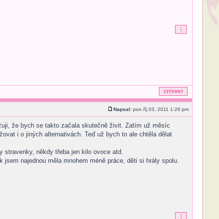
Napsal:
pon říj 03, 2011 1:26 pm
uji, že bych se takto začala skutečně živit. Zatím už měsíc
t i o jiných alternativách. Teď už bych to ale chtěla dělat
stravenky, někdy třeba jen kilo ovoce atd.
k jsem najednou měla mnohem méně práce, děti si hrály spolu.