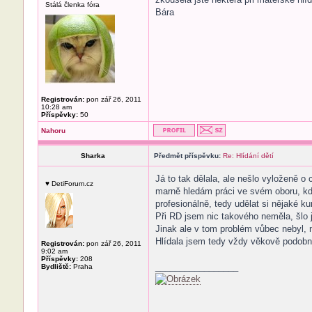
Stálá členka fóra
Bára
Registrován:
pon zář 26, 2011
10:28 am
Příspěvky:
50
Nahoru
Sharka
Předmět příspěvku:
Re: Hlídání dětí
Já to tak dělala, ale nešlo vyloženě o
♥ DetiForum.cz
marně hledám práci ve svém oboru, kde
profesionálně, tedy udělat si nějaké kur
Při RD jsem nic takového neměla, šlo 
Jinak ale v tom problém vůbec nebyl,
Hlídala jsem tedy vždy věkově podob
Registrován:
pon zář 26, 2011
9:02 am
Příspěvky:
208
_________________
Bydliště:
Praha