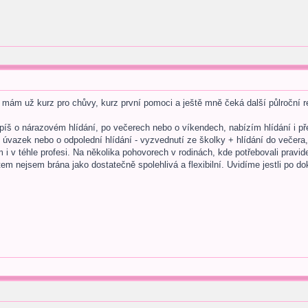
a, mám už kurz pro chůvy, kurz první pomoci a ještě mně čeká další půlroční re
spíš o nárazovém hlídání, po večerech nebo o víkendech, nabízím hlídání i p
 úvazek nebo o odpolední hlídání - vyzvednutí ze školky + hlídání do večera,
m i v téhle profesi. Na několika pohovorech v rodinách, kde potřebovali pravi
em nejsem brána jako dostatečně spolehlivá a flexibilní. Uvidíme jestli po do