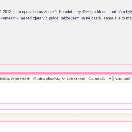
 5.1.2012, je to opravdu kus ženské. Porodní míry 4850g a 55 cm. Teď nám byl
ík-řemeslník má teď zjara víc práce, takže jsem na ně častěji sama a je to m
říspěvky za předchozí:
Seřadit podle