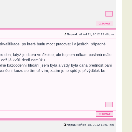
Napsal:
stř led 11, 2012 12:46 pm
kvalifikace, po které budu moct pracovat i v jeslích, případně
řes den, když je dcera ve školce, ale to jsem někam poslaná málo
 což já kvůli dceři nemůžu.
delné každodenní hlídání jsem byla a vždy byla dána přednost paní
končení kurzu se tím uživím, zatím je to spíš je přivýdělek ke
Napsal:
stř led 18, 2012 12:57 pm