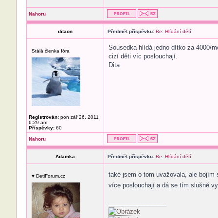
Nahoru
ditaon
Předmět příspěvku:
Re: Hlídání dětí
Sousedka hlídá jedno dítko za 4000/mě
Stálá členka fóra
cizí děti víc poslouchají.
Dita
Registrován:
pon zář 26, 2011
6:29 am
Příspěvky:
60
Nahoru
Adamka
Předmět příspěvku:
Re: Hlídání dětí
také jsem o tom uvažovala, ale bojím 
♥ DetiForum.cz
více poslouchají a dá se tím slušně vy
_________________