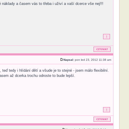
 náklady a časem vás to třeba i uživí a vaší dcerce vše nej!!!
Napsal:
pon led 23, 2012 11:38 am
eď tedy i hlídání dětí a všude je to stejné - jsem málo flexibilní.
časem až dcerka trochu odroste to bude lepší.