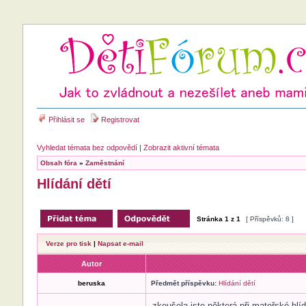
Přihlásit se
Registrovat
Vyhledat témata bez odpovědí
|
Zobrazit aktivní témata
Obsah fóra
»
Zaměstnání
Hlídání dětí
Stránka
1
z
1
[ Příspěvků: 8 ]
Verze pro tisk
|
Napsat e-mail
Autor
beruska
Předmět příspěvku:
Hlídání dětí
zkoušela jste některá při mateřské hlíd