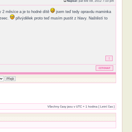
Napsal:
pát bře 09, 2012 7:10 pm
y 2 měsíce a je to hodné dítě
jsem teď tedy opravdu maminka
azeec.
přivýdělek proto teď musím pustit z hlavy. Naštěstí to
Všechny časy jsou v UTC + 1 hodina [ Letní čas ]