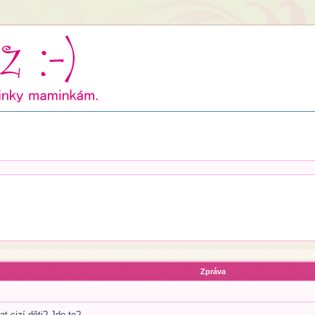
Zpráva
at cizí děti? Jde to?