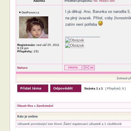
Adamka
Předmět příspěvku:
Re: Hlídání dětí
I já děkuji. Ano, Barunka se narodila
♥ DetiForum.cz
na plný úvazek. Přítel, coby živnostn
zatím není potřeba
_________________
Registrován:
ned zář 25, 2011
9:19 pm
Příspěvky:
231
Nahoru
Zobrazit p
Stránka
1
z
1
[ Příspěvků: 8 ]
Obsah fóra
»
Zaměstnání
Kdo je online
Uživatelé procházející toto fórum: Žádní registrovaní uživatelé a 1 návštěvník