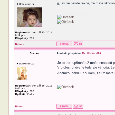
jj, jak se někde řekne, že máte školko
♥ DetiForum.cz
_________________
Registrován:
ned zář 25, 2011
9:19 pm
Příspěvky:
231
Nahoru
Sharka
Předmět příspěvku:
Re: Hlídání dětí
Je to tak, upřímně už mně nenapadá p
♥ DetiForum.cz
V profesi chůvy je tedy ale výhoda, že
Adamko, děkuji! Koukám, že už máte m
_________________
Registrován:
pon zář 26, 2011
9:02 am
Příspěvky:
208
Bydliště:
Praha
Nahoru