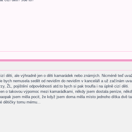
 cizí děti, ale výhradně jen o děti kamarádek nebo známých. Nicméně teď uvaž
 bych nemusela sedět od nevidím do nevidím v kanceláři a už začínám uvažova
zy, ŽL, pojištění odpovědnosti atd.to bych si pak troufla i na úplně cizí děti.
jen o takovou výpomoc mezi kamarádkami, někdy jsem dostala peníze, někdy 
 naopak jsem měla pocit, že když jsem doma měla místo jednoho dítka dvě ta
né dětičky tomu mému...