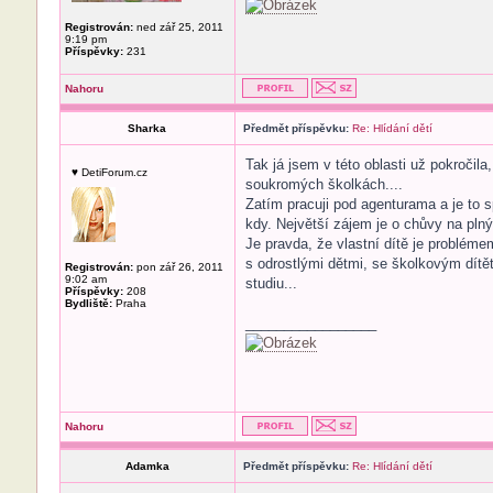
Registrován:
ned zář 25, 2011
9:19 pm
Příspěvky:
231
Nahoru
Sharka
Předmět příspěvku:
Re: Hlídání dětí
Tak já jsem v této oblasti už pokročil
♥ DetiForum.cz
soukromých školkách....
Zatím pracuji pod agenturama a je to 
kdy. Největší zájem je o chůvy na plný
Je pravda, že vlastní dítě je probléme
s odrostlými dětmi, se školkovým dítět
Registrován:
pon zář 26, 2011
9:02 am
studiu...
Příspěvky:
208
Bydliště:
Praha
_________________
Nahoru
Adamka
Předmět příspěvku:
Re: Hlídání dětí