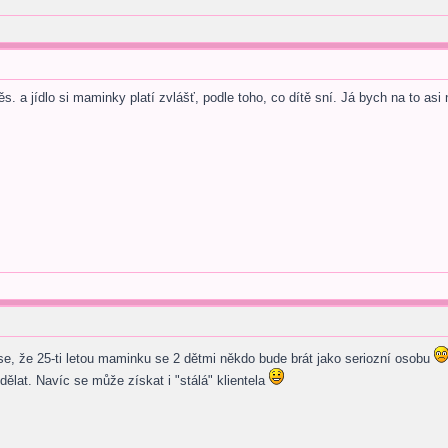
s. a jídlo si maminky platí zvlášť, podle toho, co dítě sní. Já bych na to a
se, že 25-ti letou maminku se 2 dětmi někdo bude brát jako seriozní osobu
dělat. Navíc se může získat i "stálá" klientela