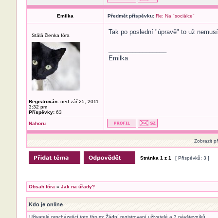
Emilka
Předmět příspěvku:
Re: Na "sociálce"
Tak po poslední "úpravě" to už nemusí
Stálá členka fóra
_________________
Emilka
Registrován:
ned zář 25, 2011
3:32 pm
Příspěvky:
63
Nahoru
Zobrazit p
Stránka
1
z
1
[ Příspěvků: 3 ]
Obsah fóra
»
Jak na úřady?
Kdo je online
Uživatelé procházející toto fórum: Žádní registrovaní uživatelé a 3 návštevníků