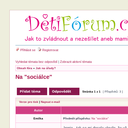
Přihlásit se
Registrovat
Vyhledat témata bez odpovědí
|
Zobrazit aktivní témata
Obsah fóra
»
Jak na úřady?
Na "sociálce"
Stránka
1
z
1
[ Příspěvků: 3 ]
Verze pro tisk
|
Napsat e-mail
Autor
Emilka
Předmět příspěvku:
Na "sociálce"
Ironie - tak se mi docela ulevilo, že