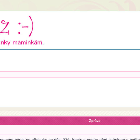
Zpráva
 už nemám nárok na přídavky na děti. Stát frontu s papíry před okýnkem s na