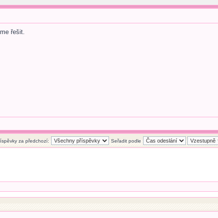
me řešit.
říspěvky za předchozí:
Seřadit podle