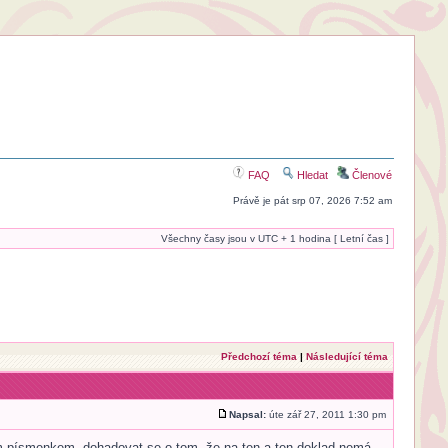
FAQ
Hledat
Členové
Právě je pát srp 07, 2026 7:52 am
Všechny časy jsou v UTC + 1 hodina [ Letní čas ]
Předchozí téma
|
Následující téma
Napsal:
úte zář 27, 2011 1:30 pm
ším písmenkem, dohadovat se o tom, že na ten a ten doklad nemá