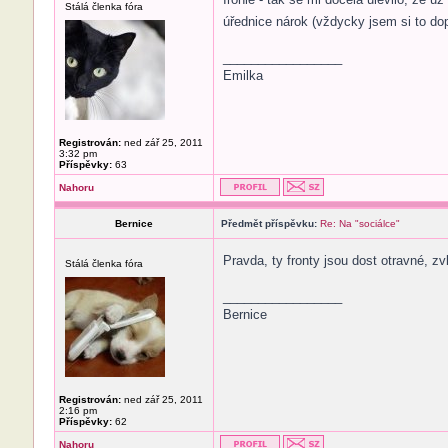
Stálá členka fóra
úřednice nárok (vždycky jsem si to do
_________________
Emilka
Registrován:
ned zář 25, 2011
3:32 pm
Příspěvky:
63
Nahoru
Bernice
Předmět příspěvku:
Re: Na "sociálce"
Pravda, ty fronty jsou dost otravné, z
Stálá členka fóra
_________________
Bernice
Registrován:
ned zář 25, 2011
2:16 pm
Příspěvky:
62
Nahoru