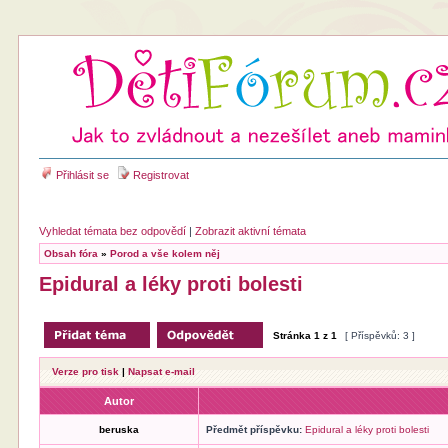
Přihlásit se
Registrovat
Vyhledat témata bez odpovědí
|
Zobrazit aktivní témata
Obsah fóra
»
Porod a vše kolem něj
Epidural a léky proti bolesti
Stránka
1
z
1
[ Příspěvků: 3 ]
Verze pro tisk
|
Napsat e-mail
Autor
beruska
Předmět příspěvku:
Epidural a léky proti bolesti