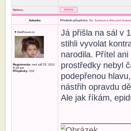
Nahoru
Adamka
Předmět příspěvku:
Re: Epidural a léky proti bolest
Já přišla na sál v 
♥ DetiForum.cz
stihli vyvolat kont
narodila. Přítel ani
prostředky nebyl 
Registrován:
ned zář 25, 2011
9:19 pm
Příspěvky:
231
podepřenou hlavu, 
nástřih opravdu děs
Ale jak říkám, epi
______________