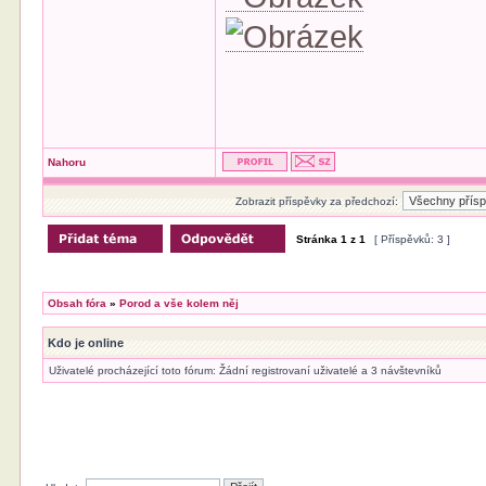
Nahoru
Zobrazit příspěvky za předchozí:
Stránka
1
z
1
[ Příspěvků: 3 ]
Obsah fóra
»
Porod a vše kolem něj
Kdo je online
Uživatelé procházející toto fórum: Žádní registrovaní uživatelé a 3 návštevníků