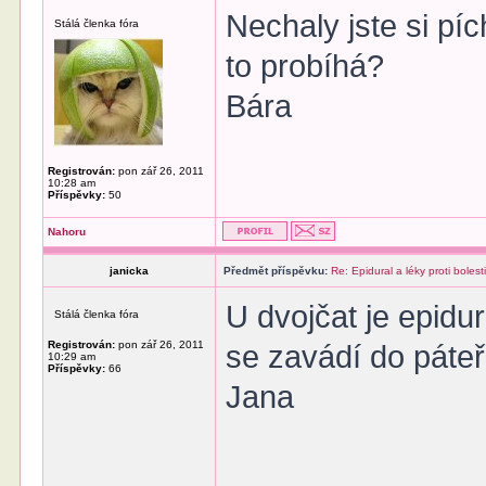
Nechaly jste si pí
Stálá členka fóra
to probíhá?
Bára
Registrován:
pon zář 26, 2011
10:28 am
Příspěvky:
50
Nahoru
janicka
Předmět příspěvku:
Re: Epidural a léky proti bolest
U dvojčat je epidur
Stálá členka fóra
Registrován:
pon zář 26, 2011
se zavádí do páteř
10:29 am
Příspěvky:
66
Jana