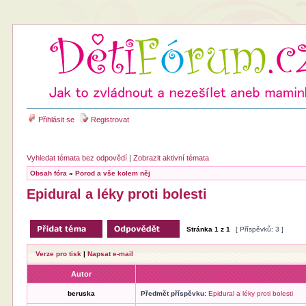
Přihlásit se
Registrovat
Vyhledat témata bez odpovědí
|
Zobrazit aktivní témata
Obsah fóra
»
Porod a vše kolem něj
Epidural a léky proti bolesti
Stránka
1
z
1
[ Příspěvků: 3 ]
Verze pro tisk
|
Napsat e-mail
Autor
beruska
Předmět příspěvku:
Epidural a léky proti bolesti