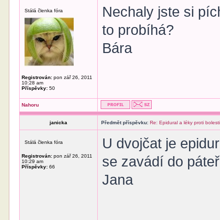
Nechaly jste si pí
Stálá členka fóra
to probíhá?
Bára
Registrován:
pon zář 26, 2011
10:28 am
Příspěvky:
50
Nahoru
janicka
Předmět příspěvku:
Re: Epidural a léky proti bolest
U dvojčat je epidur
Stálá členka fóra
Registrován:
pon zář 26, 2011
se zavádí do páteř
10:29 am
Příspěvky:
66
Jana