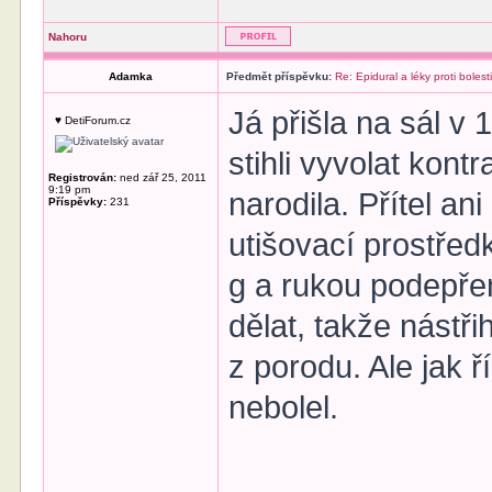
Nahoru
Adamka
Předmět příspěvku:
Re: Epidural a léky proti bolest
Já přišla na sál v 
♥ DetiForum.cz
stihli vyvolat kont
Registrován:
ned zář 25, 2011
9:19 pm
narodila. Přítel ani
Příspěvky:
231
utišovací prostřed
g a rukou podepřen
dělat, takže nástři
z porodu. Ale jak 
nebolel.
______________