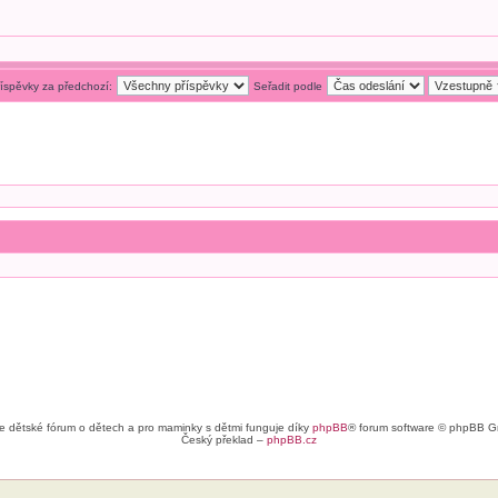
říspěvky za předchozí:
Seřadit podle
e dětské fórum o dětech a pro maminky s dětmi funguje díky
phpBB
® forum software © phpBB G
Český překlad –
phpBB.cz