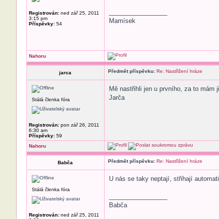
_________________
Registrován:
ned zář 25, 2011
3:15 pm
Mamísek
Příspěvky:
54
Nahoru
Předmět příspěvku:
Re: Nastřižení hráze
jarca
Mě nastřihli jen u prvního, za to mám
Jarča
Stálá členka fóra
Registrován:
pon zář 26, 2011
6:30 am
Příspěvky:
59
Nahoru
Předmět příspěvku:
Re: Nastřižení hráze
Babča
U nás se taky neptají, střihají automati
Stálá členka fóra
_________________
Babča
Registrován:
ned zář 25, 2011