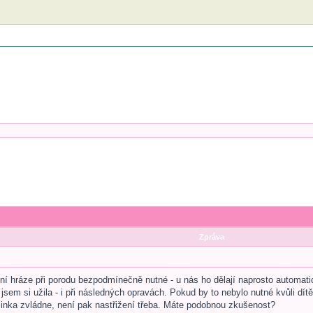
Zpráva
žení hráze při porodu bezpodmínečně nutné - u nás ho dělají naprosto automat
sem si užila - i při následných opravách. Pokud by to nebylo nutné kvůli dítět
inka zvládne, není pak nastřižení třeba. Máte podobnou zkušenost?