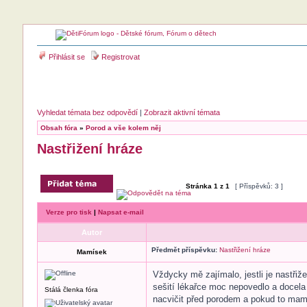
Přihlásit se
Registrovat
Vyhledat témata bez odpovědí
|
Zobrazit aktivní témata
Obsah fóra
»
Porod a vše kolem něj
Nastřižení hráze
Stránka
1
z
1
[ Příspěvků: 3 ]
Verze pro tisk
|
Napsat e-mail
Autor
Předmět příspěvku:
Nastřižení hráze
Mamísek
Vždycky mě zajímalo, jestli je nastři
sešití lékařce moc nepovedlo a docela j
Stálá členka fóra
nacvičit před porodem a pokud to mam