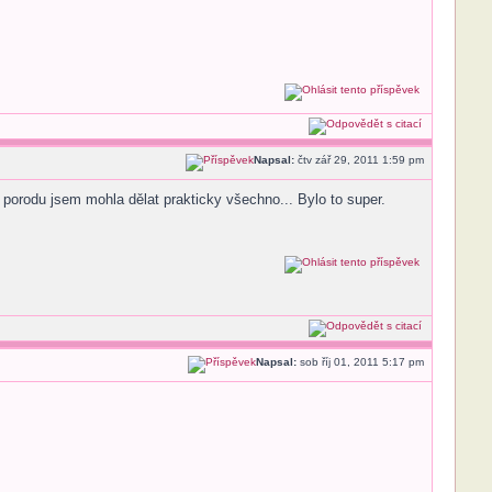
Napsal:
čtv zář 29, 2011 1:59 pm
o porodu jsem mohla dělat prakticky všechno... Bylo to super.
Napsal:
sob říj 01, 2011 5:17 pm