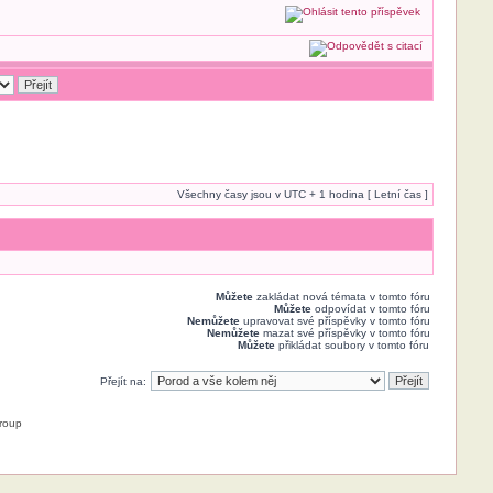
Všechny časy jsou v UTC + 1 hodina [ Letní čas ]
Můžete
zakládat nová témata v tomto fóru
Můžete
odpovídat v tomto fóru
Nemůžete
upravovat své příspěvky v tomto fóru
Nemůžete
mazat své příspěvky v tomto fóru
Můžete
přikládat soubory v tomto fóru
Přejít na:
roup