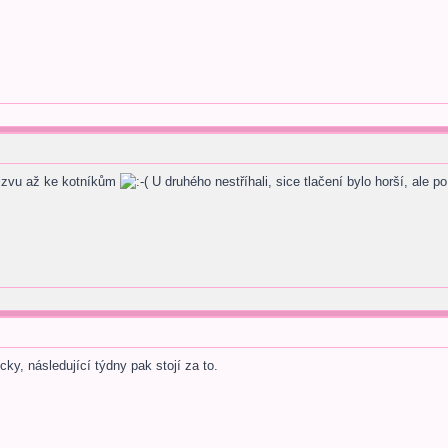
 jizvu až ke kotníkům
U druhého nestříhali, sice tlačení bylo horší, ale p
cky, následující týdny pak stojí za to.