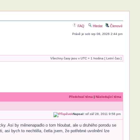
FAQ
Hledat
Členové
Právě je sob srp 08, 2026 2:44 pm
Všechny časy jsou v UTC + 1 hodina [ Letní čas ]
Předchozí téma
|
Následující téma
Napsal:
stř zář 28, 2011 9:58 pm
icky. Asi by měnenapadlo o tom hloubat, ale u druhého porodu se
i, asi bych to nechtěla, četla jsem, že potřebné uvolnění lze