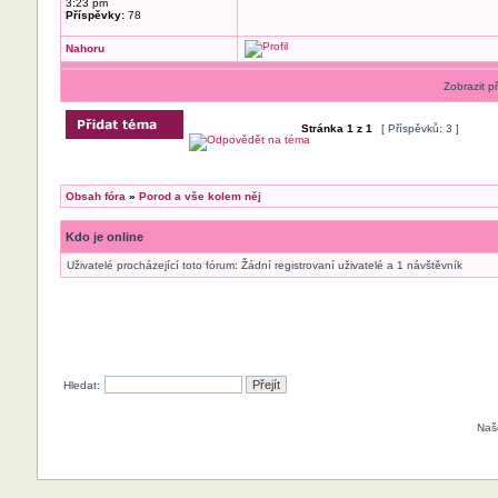
3:23 pm
Příspěvky:
78
Nahoru
Zobrazit p
Stránka
1
z
1
[ Příspěvků: 3 ]
Obsah fóra
»
Porod a vše kolem něj
Kdo je online
Uživatelé procházející toto fórum: Žádní registrovaní uživatelé a 1 návštěvník
Hledat:
Naš