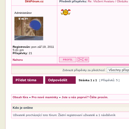
DětiFórum.cz
Předmět příspěvku:
Re: Vložení Avataru / Obrázku
Administrátor
Registrován:
pon zář 19, 2011
5:41 pm
Příspěvky:
21
Nahoru
Zobrazit příspěvky za předchozí:
Stránka
1
z
1
[ Příspěvků: 5 ]
Obsah fóra
»
Pro nové maminky
»
Jste u nás poprvé? Čtěte prosím.
Kdo je online
Uživatelé procházející toto fórum: Žádní registrovaní uživatelé a 1 návštěvník