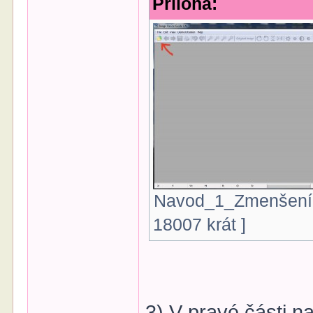
Příloha:
Navod_1_Zmenšení-o
18007 krát ]
3) V pravé části n