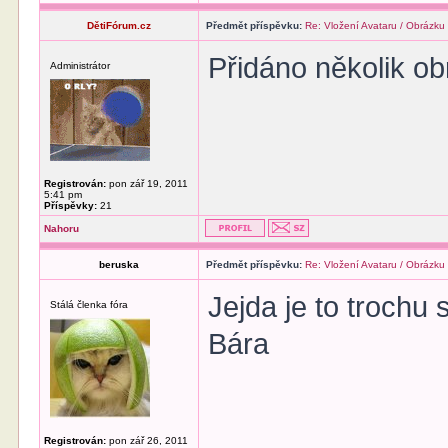
DětiFórum.cz
Předmět příspěvku:
Re: Vložení Avataru / Obrázku
Přidáno několik ob
Administrátor
Registrován:
pon zář 19, 2011
5:41 pm
Příspěvky:
21
Nahoru
beruska
Předmět příspěvku:
Re: Vložení Avataru / Obrázku
Jejda je to trochu s
Stálá členka fóra
Bára
Registrován:
pon zář 26, 2011