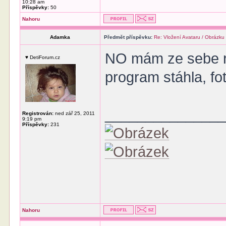
10:28 am
Příspěvky:
50
Nahoru
Adamka
Předmět příspěvku:
Re: Vložení Avataru / Obrázku
NO mám ze sebe r
♥ DetiForum.cz
program stáhla, fot
______________
Registrován:
ned zář 25, 2011
9:19 pm
Příspěvky:
231
Nahoru