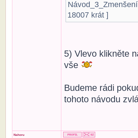
Návod_3_Zmenšení-o
18007 krát ]
5) Vlevo klikněte n
vše
Budeme rádi pokud
tohoto návodu zvl
Nahoru