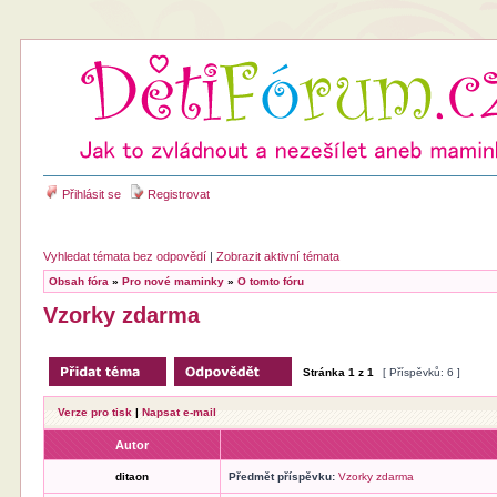
Přihlásit se
Registrovat
Vyhledat témata bez odpovědí
|
Zobrazit aktivní témata
Obsah fóra
»
Pro nové maminky
»
O tomto fóru
Vzorky zdarma
Stránka
1
z
1
[ Příspěvků: 6 ]
Verze pro tisk
|
Napsat e-mail
Autor
ditaon
Předmět příspěvku:
Vzorky zdarma