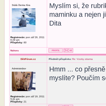
Myslím si, že rub
Stálá členka fóra
maminku a nejen ji
Dita
Registrován:
pon zář 26, 2011
6:29 am
Příspěvky:
60
Nahoru
DětiFórum.cz
Předmět příspěvku:
Re: Vzorky zdarma
Hmm ... co přesně 
Administrátor
myslíte? Poučím 
Registrován:
pon zář 19, 2011
5:41 pm
Příspěvky:
21