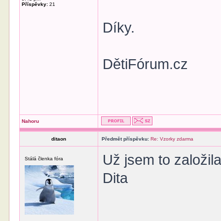
Příspěvky:
21
Díky.
DětiFórum.cz
Nahoru
ditaon
Předmět příspěvku:
Re: Vzorky zdarma
Už jsem to založila
Stálá členka fóra
Dita