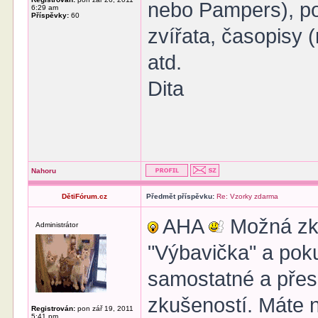
nebo Pampers), po
6:29 am
Příspěvky:
60
zvířata, časopisy (
atd.
Dita
Nahoru
DětiFórum.cz
Předmět příspěvku:
Re: Vzorky zdarma
AHA
Možná zku
Administrátor
"Výbavička" a pok
samostatné a pře
zkušeností. Máte n
Registrován:
pon zář 19, 2011
5:41 pm