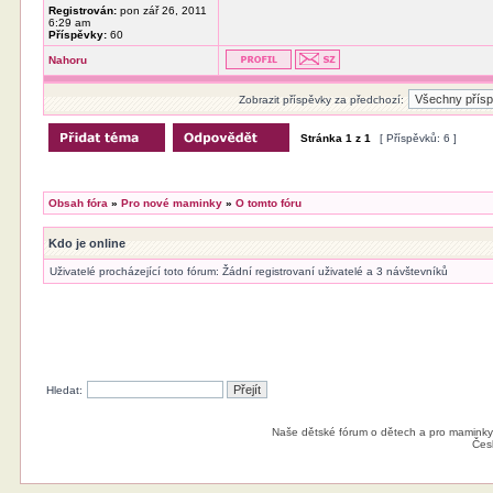
Registrován:
pon zář 26, 2011
6:29 am
Příspěvky:
60
Nahoru
Zobrazit příspěvky za předchozí:
Stránka
1
z
1
[ Příspěvků: 6 ]
Obsah fóra
»
Pro nové maminky
»
O tomto fóru
Kdo je online
Uživatelé procházející toto fórum: Žádní registrovaní uživatelé a 3 návštevníků
Hledat:
Naše dětské fórum o dětech a pro maminky
Čes