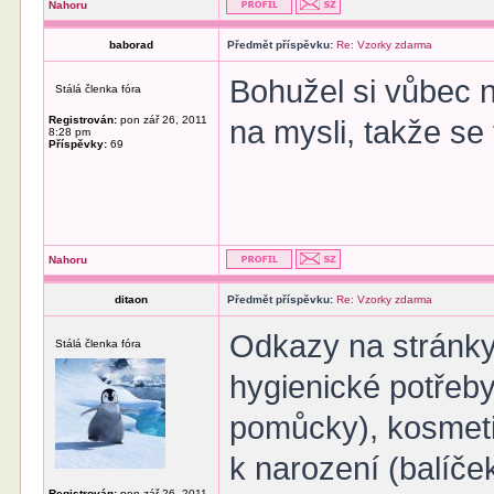
Nahoru
baborad
Předmět příspěvku:
Re: Vzorky zdarma
Bohužel si vůbec 
Stálá členka fóra
Registrován:
pon zář 26, 2011
na mysli, takže se
8:28 pm
Příspěvky:
69
Nahoru
ditaon
Předmět příspěvku:
Re: Vzorky zdarma
Odkazy na stránky
Stálá členka fóra
hygienické potřeb
pomůcky), kosmetik
k narození (balíče
Registrován:
pon zář 26, 2011