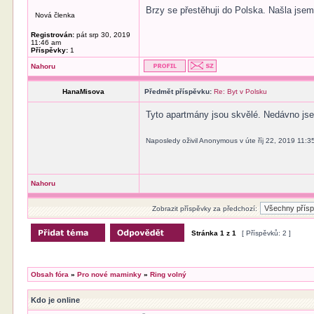
Brzy se přestěhuji do Polska. Našla jse
Nová členka
Registrován:
pát srp 30, 2019
11:46 am
Příspěvky:
1
Nahoru
HanaMisova
Předmět příspěvku:
Re: Byt v Polsku
Tyto apartmány jsou skvělé. Nedávno jse
Naposledy oživil Anonymous v úte říj 22, 2019 11:
Nahoru
Zobrazit příspěvky za předchozí:
Stránka
1
z
1
[ Příspěvků: 2 ]
Obsah fóra
»
Pro nové maminky
»
Ring volný
Kdo je online