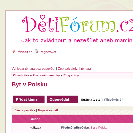
Přihlásit se
Registrovat
Vyhledat témata bez odpovědí
|
Zobrazit aktivní témata
Obsah fóra
»
Pro nové maminky
»
Ring volný
Byt v Polsku
Stránka
1
z
1
[ Příspěvků: 2 ]
Verze pro tisk
|
Napsat e-mail
Autor
hulkaaa
Předmět příspěvku:
Byt v Polsku