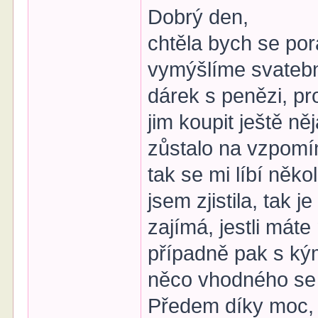
Dobrý den,
chtěla bych se po
vymýšlíme svatebn
dárek s penězi, pr
jim koupit ještě n
zůstalo na vzpomí
tak se mi líbí něko
jsem zjistila, tak 
zajímá, jestli mát
případně pak s kým
něco vhodného se 
Předem díky moc, v