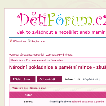
Přihlásit se
Registrovat
Vyhledat témata bez odpovědí
|
Zobrazit aktivní témata
Obsah fóra
»
Pro nové maminky
»
Ring volný
Národní pokladnice a pamětní mince - zku
Stránka
1
z
5
[ Příspěvků: 41 ]
Verze pro tisk
|
Napsat e-mail
Autor
Simona
Předmět příspěvku:
Národní pokladnice a pamětní 