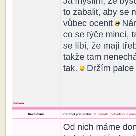
Já myslím, že byste
to zabalit, aby se m
vůbec ocenit
Nár
co se týče mincí, 
se líbí, že mají tř
takže tam nenechám
tak.
Držím palce
Nahoru
Návštěvník
Předmět příspěvku:
Re: Národní pokladnice a pamě
Od nich máme doma