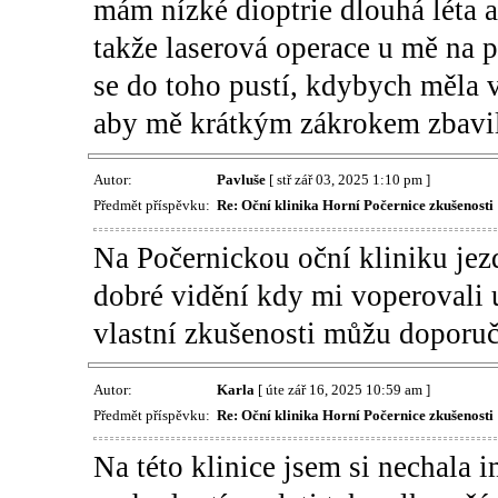
mám nízké dioptrie dlouhá léta 
takže laserová operace u mě na 
se do toho pustí, kdybych měla ví
aby mě krátkým zákrokem zbavili
Autor:
Pavluše
[ stř zář 03, 2025 1:10 pm ]
Předmět příspěvku:
Re: Oční klinika Horní Počernice zkušenosti
Na Počernickou oční kliniku jezd
dobré vidění kdy mi voperovali 
vlastní zkušenosti můžu doporuč
Autor:
Karla
[ úte zář 16, 2025 10:59 am ]
Předmět příspěvku:
Re: Oční klinika Horní Počernice zkušenosti
Na této klinice jsem si nechala 