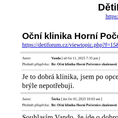
Dět
https
Oční klinika Horní Poč
https://detiforum.cz/viewtopic.php?f=1
Autor:
Vanda
[ stř čer 11, 2025 7:35 pm ]
Předmět příspěvku:
Re: Oční klinika Horní Počernice zkušenosti
Je to dobrá klinika, jsem po opce
brýle nepotřebuji.
Autor:
Šárka
[ úte črc 01, 2025 10:03 am ]
Předmět příspěvku:
Re: Oční klinika Horní Počernice zkušenosti
Souhlasím Vando, že jde o dobro