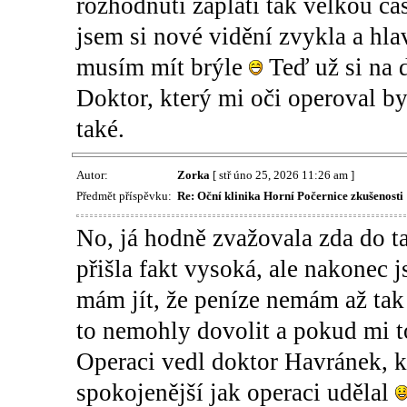
rozhodnutí zaplati tak velkou čás
jsem si nové vidění zvykla a hla
musím mít brýle
Teď už si na 
Doktor, který mi oči operoval by
také.
Autor:
Zorka
[ stř úno 25, 2026 11:26 am ]
Předmět příspěvku:
Re: Oční klinika Horní Počernice zkušenosti
No, já hodně zvažovala zda do ta
přišla fakt vysoká, ale nakonec 
mám jít, že peníze nemám až tak 
to nemohly dovolit a pokud mi t
Operaci vedl doktor Havránek, kt
spokojenější jak operaci udělal