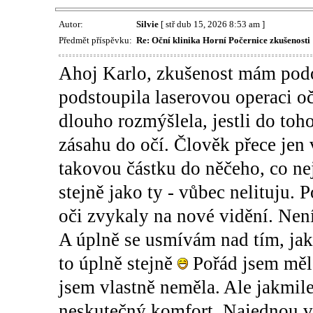
Autor:
Silvie
[ stř dub 15, 2026 8:53 am ]
Předmět příspěvku:
Re: Oční klinika Horní Počernice zkušenosti
Ahoj Karlo, zkušenost mám podo
podstoupila laserovou operaci o
dlouho rozmýšlela, jestli do toho
zásahu do očí. Člověk přece jen 
takovou částku do něčeho, co nej
stejně jako ty - vůbec nelituju.
oči zvykaly na nové vidění. Není 
A úplně se usmívám nad tím, jak
to úplně stejně
Pořád jsem měla 
jsem vlastně neměla. Ale jakmile
neskutečný komfort. Najednou vi