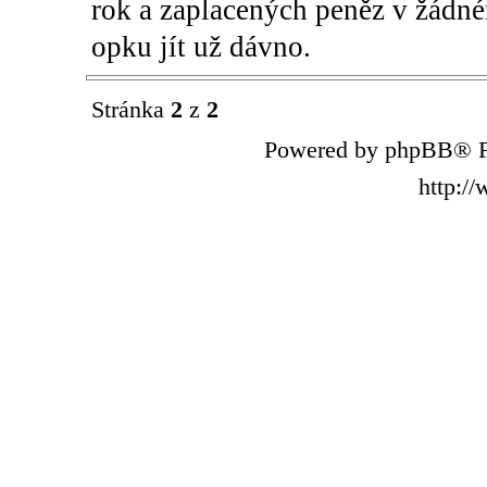
rok a zaplacených peněz v žádném
opku jít už dávno.
Stránka
2
z
2
Powered by phpBB® F
http:/