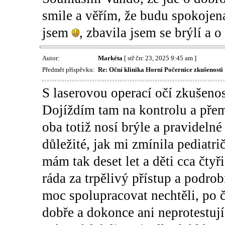
smile a věřím, že budu spokojená
jsem
, zbavila jsem se brýlí a o
Autor:
Markéta
[ stř črc 23, 2025 9:45 am ]
Předmět příspěvku:
Re: Oční klinika Horní Počernice zkušenosti
S laserovou operací očí zkušenos
Dojíždím tam na kontrolu a přemě
oba totiž nosí brýle a pravideln
důležité, jak mi zmínila pediatrič
mám tak deset let a děti cca čty
ráda za trpělivý přístup a podro
moc spolupracovat nechtěli, po č
dobře a dokonce ani neprotestují