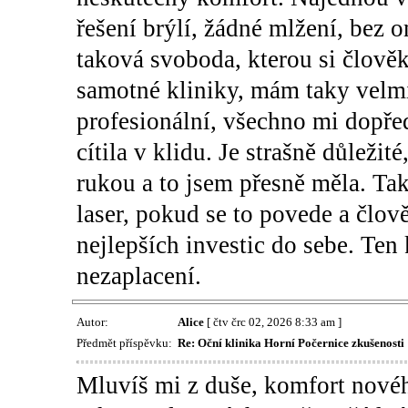
řešení brýlí, žádné mlžení, bez o
taková svoboda, kterou si člově
samotné kliniky, mám taky velmi
profesionální, všechno mi dopře
cítila v klidu. Je strašně důleži
rukou a to jsem přesně měla. Ta
laser, pokud se to povede a člově
nejlepších investic do sebe. Ten
nezaplacení.
Autor:
Alice
[ čtv črc 02, 2026 8:33 am ]
Předmět příspěvku:
Re: Oční klinika Horní Počernice zkušenosti
Mluvíš mi z duše, komfort novéh