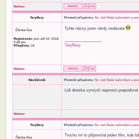
Nahoru
TeryBery
Předmět příspěvku:
Re: Jak říkáte kačenkám a pi
Tyhle názvy jsem nikdy nedávala
Členka fóra
Registrován:
pon zář 10, 2018
_________________
3:49 pm
TeryBery
Příspěvky:
24
Nahoru
Návštěvník
Předmět příspěvku:
Re: Jak říkáte kačenkám a pi
Lidi dneska vymyslí naprosto prapodivné 
Nahoru
TeryBery
Předmět příspěvku:
Re: Jak říkáte kačenkám a pi
Trochu mi to připomíná jeden film, kde l
Členka fóra