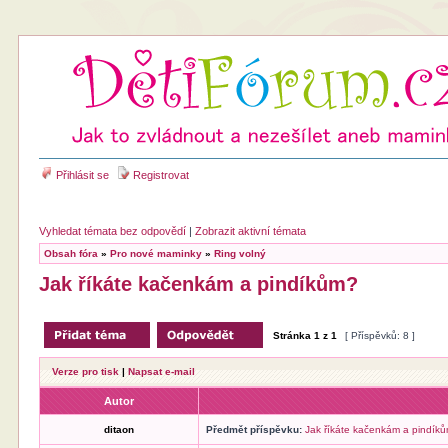
Přihlásit se
Registrovat
Vyhledat témata bez odpovědí
|
Zobrazit aktivní témata
Obsah fóra
»
Pro nové maminky
»
Ring volný
Jak říkáte kačenkám a pindíkům?
Stránka
1
z
1
[ Příspěvků: 8 ]
Verze pro tisk
|
Napsat e-mail
Autor
ditaon
Předmět příspěvku:
Jak říkáte kačenkám a pindík