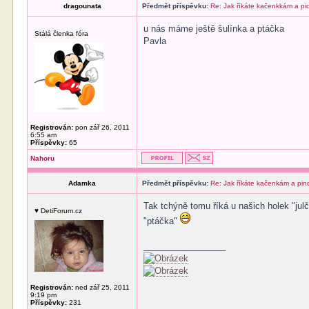
dragounata
Předmět příspěvku:
Re: Jak říkáte kačenkkám a p
u nás máme ještě šulínka a ptáčka
Stálá členka fóra
Pavla
Registrován:
pon zář 26, 2011
6:55 am
Příspěvky:
65
Nahoru
Adamka
Předmět příspěvku:
Re: Jak říkáte kačenkám a pi
Tak tchýně tomu říká u našich holek "jul
♥ DetiForum.cz
"ptáčka"
_________________
Registrován:
ned zář 25, 2011
9:19 pm
Příspěvky:
231