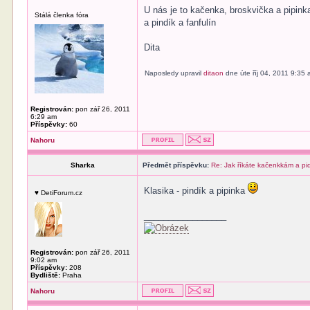
U nás je to kačenka, broskvička a pipink
Stálá členka fóra
a pindík a fanfulín
Dita
Naposledy upravil
ditaon
dne úte říj 04, 2011 9:35
Registrován:
pon zář 26, 2011
6:29 am
Příspěvky:
60
Nahoru
Sharka
Předmět příspěvku:
Re: Jak říkáte kačenkkám a p
Klasika - pindík a pipinka
♥ DetiForum.cz
_________________
Registrován:
pon zář 26, 2011
9:02 am
Příspěvky:
208
Bydliště:
Praha
Nahoru