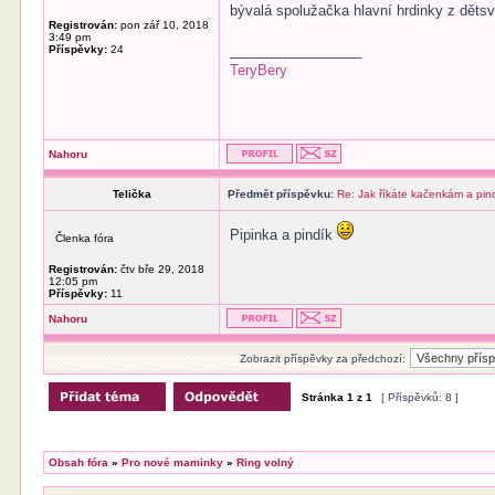
bývalá spolužačka hlavní hrdinky z dětsv
Registrován:
pon zář 10, 2018
3:49 pm
_________________
Příspěvky:
24
TeryBery
Nahoru
Telička
Předmět příspěvku:
Re: Jak říkáte kačenkám a pi
Pipinka a pindík
Členka fóra
Registrován:
čtv bře 29, 2018
12:05 pm
Příspěvky:
11
Nahoru
Zobrazit příspěvky za předchozí:
Stránka
1
z
1
[ Příspěvků: 8 ]
Obsah fóra
»
Pro nové maminky
»
Ring volný