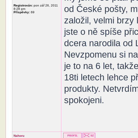
Registrován:
pon zář 26, 2011
od České pošty, my
8:28 pm
Příspěvky:
69
založil, velmi brzy
jste o ně spíše při
dcera narodila od L
Nevzpomenu si na 
je to na 6 let, tak
18ti letech lehce př
produkty. Netvrdím,
spokojeni.
Nahoru