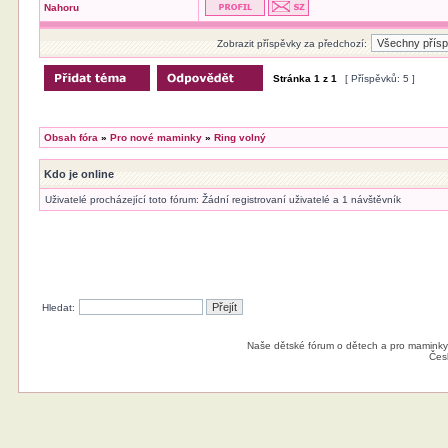
Nahoru
Zobrazit příspěvky za předchozí:
Stránka
1
z
1
[ Příspěvků: 5 ]
Obsah fóra
»
Pro nové maminky
»
Ring volný
Kdo je online
Uživatelé procházející toto fórum: Žádní registrovaní uživatelé a 1 návštěvník
Hledat:
Naše dětské fórum o dětech a pro maminky
Čes