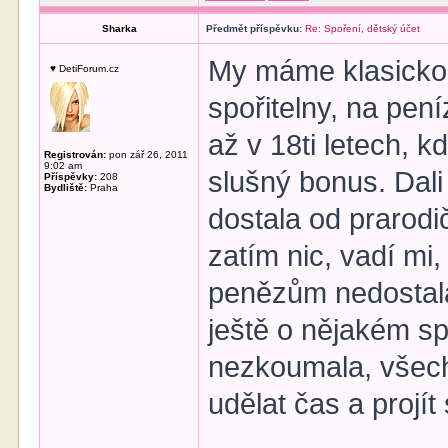
Sharka
Předmět příspěvku:
Re: Spoření, dětský účet
My máme klasickou
♥ DetiForum.cz
spořitelny, na pen
až v 18ti letech,
Registrován:
pon zář 26, 2011
9:02 am
slušný bonus. Dali
Příspěvky:
208
Bydliště:
Praha
dostala od prarodi
zatím nic, vadí mi
penězům nedostala.
ještě o nějakém sp
nezkoumala, všechn
udělat čas a projít