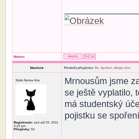
______________
Nahoru
Mamísek
Předmět příspěvku:
Re: Spoření, dětský účet
Mrnousům jsme zalo
Stálá členka fóra
se ještě vyplatilo,
má studentský účet
pojistku se spořen
Registrován:
ned zář 25, 2011
3:15 pm
Příspěvky:
54
______________