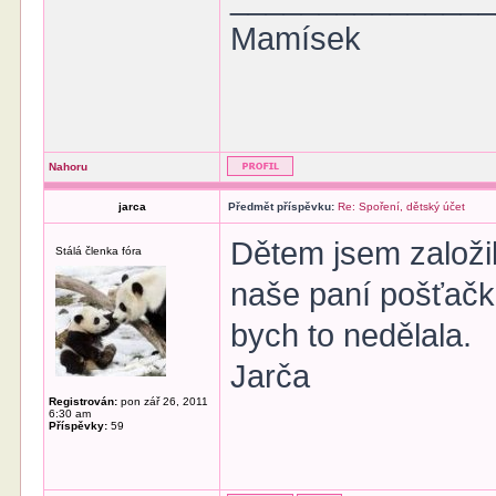
Mamísek
Nahoru
jarca
Předmět příspěvku:
Re: Spoření, dětský účet
Dětem jsem založil
Stálá členka fóra
naše paní pošťačk
bych to nedělala.
Jarča
Registrován:
pon zář 26, 2011
6:30 am
Příspěvky:
59