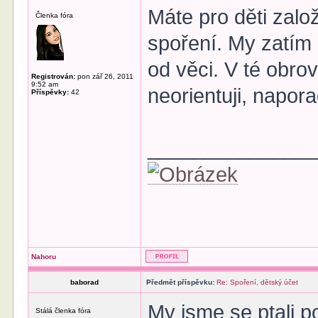
Máte pro děti zalo
Členka fóra
spoření. My zatím 
od věci. V té obro
Registrován:
pon zář 26, 2011
9:52 am
neorientuji, napor
Příspěvky:
42
______________
Nahoru
baborad
Předmět příspěvku:
Re: Spoření, dětský účet
My jsme se ptali p
Stálá členka fóra