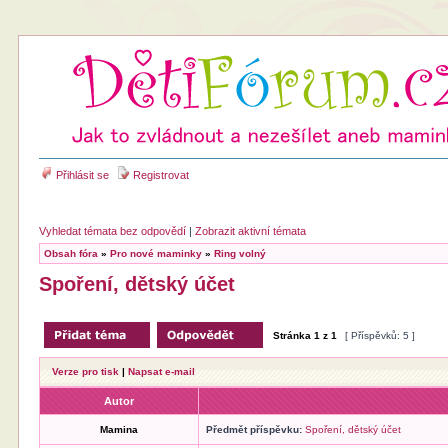
Přihlásit se
Registrovat
Vyhledat témata bez odpovědí
|
Zobrazit aktivní témata
Obsah fóra
»
Pro nové maminky
»
Ring volný
Spoření, dětský účet
Stránka
1
z
1
[ Příspěvků: 5 ]
Verze pro tisk
|
Napsat e-mail
Autor
Mamina
Předmět příspěvku:
Spoření, dětský účet