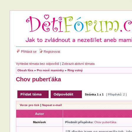
Přihlásit se
Registrovat
Vyhledat témata bez odpovědí
|
Zobrazit aktivní témata
Obsah fóra
»
Pro nové maminky
»
Ring volný
Chov puberťáka
Stránka
1
z
1
[ Příspěvků: 2 ]
Verze pro tisk
|
Napsat e-mail
Autor
Mamísek
Předmět příspěvku:
Chov puberťáka
Už dlouho jsem se nenasmála tak, jako