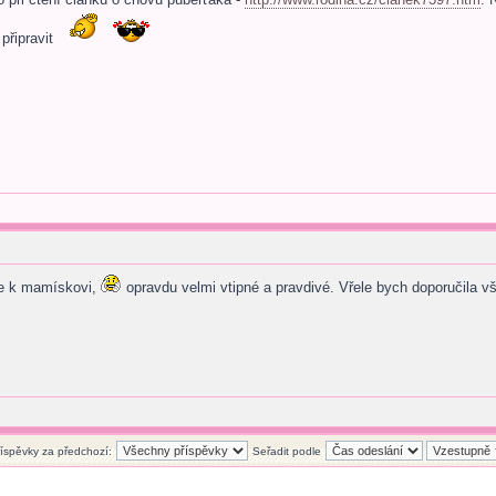
připravit
se k mamískovi,
opravdu velmi vtipné a pravdivé. Vřele bych doporučila vše
říspěvky za předchozí:
Seřadit podle