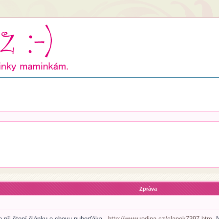
Zpráva
 při čtení článku o chovu puberťáka -
http://www.rodina.cz/clanek7397.htm
. 