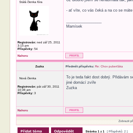
Stálá členka fóra
- ať víte, co vás čeká a na co se máte 
_________________
Mamísek
Registrován:
ned zář 25, 2011
3:15 pm
Příspěvky:
54
Nahoru
Zuzka
Předmět příspěvku:
Re: Chov puberťáka
To je teda fakt dost dobrý. Přidávám 
Nová členka
jiné domácí zvíře
Registrován:
pát zář 30, 2011
Zuzka
10:36 am
Příspěvky:
3
Nahoru
Zobrazit p
Stránka
1
z
1
[ Příspěvků: 2 ]