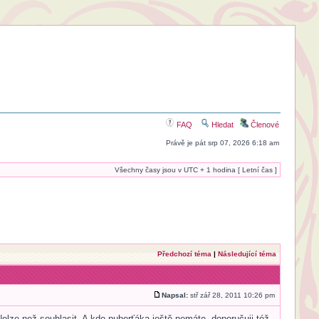
FAQ
Hledat
Členové
Právě je pát srp 07, 2026 6:18 am
Všechny časy jsou v UTC + 1 hodina [ Letní čas ]
Předchozí téma
|
Následující téma
Napsal:
stř zář 28, 2011 10:26 pm
Nelze než souhlasit. A kdo puberťáka ještě nemáte, doporučuji též