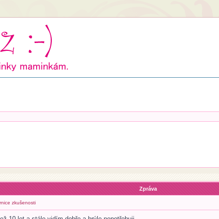
Zpráva
rnice zkušenosti
ež 10 let a stále vidím dobře a brýle nepotřebuji.