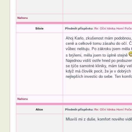
Nahoru
Silvie
Předmět příspěvku:
Re: Oční klinika Horní Poče
Ahoj Karlo, zkušenost mám podobnou, je
ceně a celkově tomu zásahu do očí. Čl
vůbec nelituju. Po zákroku jsem měla t
s brýlemi, měla jsem to úplně stejně
Najednou vidíš ostře hned po probuzen
se týče samotné kliniky, mám taky velm
když má člověk pocit, že je v dobrých 
nejlepších investic do sebe. Ten komfo
Nahoru
Alice
Předmět příspěvku:
Re: Oční klinika Horní Poče
Mluvíš mi z duše, komfort nového vidě