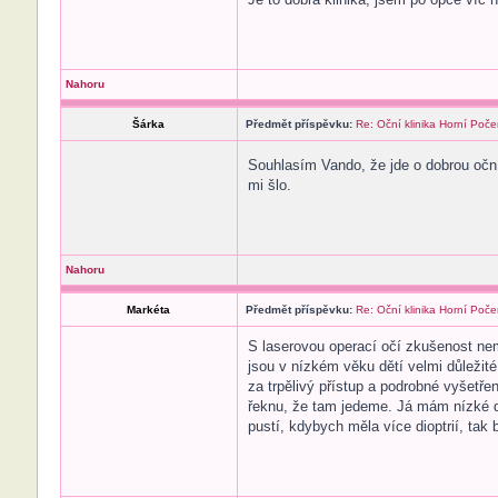
Nahoru
Šárka
Předmět příspěvku:
Re: Oční klinika Horní Poče
Souhlasím Vando, že jde o dobrou oční
mi šlo.
Nahoru
Markéta
Předmět příspěvku:
Re: Oční klinika Horní Poče
S laserovou operací očí zkušenost nemá
jsou v nízkém věku dětí velmi důležité,
za trpělivý přístup a podrobné vyšetře
řeknu, že tam jedeme. Já mám nízké di
pustí, kdybych měla více dioptrií, tak