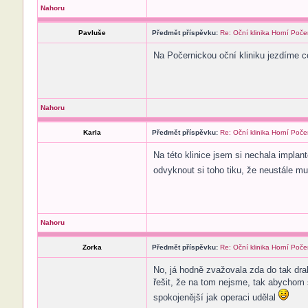
Nahoru
Pavluše
Předmět příspěvku:
Re: Oční klinika Horní Poče
Na Počernickou oční kliniku jezdíme ce
Nahoru
Karla
Předmět příspěvku:
Re: Oční klinika Horní Poče
Na této klinice jsem si nechala implant
odvyknout si toho tiku, že neustále m
Nahoru
Zorka
Předmět příspěvku:
Re: Oční klinika Horní Poče
No, já hodně zvažovala zda do tak dra
řešit, že na tom nejsme, tak abychom s
spokojenější jak operaci udělal