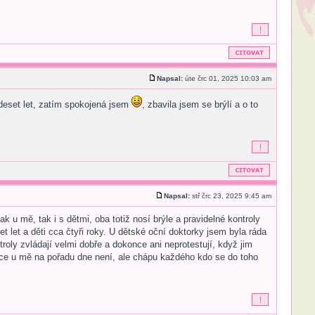
Napsal:
úte črc 01, 2025 10:03 am
 deset let, zatím spokojená jsem
, zbavila jsem se brýlí a o to
Napsal:
stř črc 23, 2025 9:45 am
 u mě, tak i s dětmi, oba totiž nosí brýle a pravidelné kontroly
et let a děti cca čtyři roky. U dětské oční doktorky jsem byla ráda
roly zvládají velmi dobře a dokonce ani neprotestují, když jim
ace u mě na pořadu dne není, ale chápu každého kdo se do toho