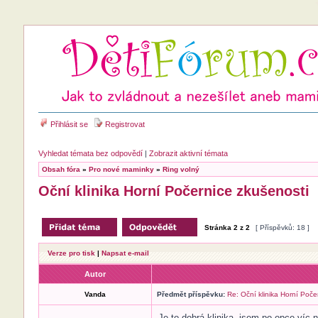
Přihlásit se
Registrovat
Vyhledat témata bez odpovědí
|
Zobrazit aktivní témata
Obsah fóra
»
Pro nové maminky
»
Ring volný
Oční klinika Horní Počernice zkušenosti
Stránka
2
z
2
[ Příspěvků: 18 ]
Verze pro tisk
|
Napsat e-mail
Autor
Vanda
Předmět příspěvku:
Re: Oční klinika Horní Poče
Je to dobrá klinika, jsem po opce víc n