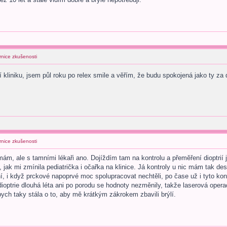
rnice zkušenosti
 kliniku, jsem půl roku po relex smile a věřím, že budu spokojená jako ty za
rnice zkušenosti
m, ale s tamními lékaři ano. Dojíždím tam na kontrolu a přeměření dioptrií jak
 jak mi zmínila pediatrička i očařka na klinice. Já kontroly u nic mám tak des
ní, i když prckové napoprvé moc spolupracovat nechtěli, po čase už i tyto kont
optrie dlouhá léta ani po porodu se hodnoty nezměnily, takže laserová oper
 bych taky stála o to, aby mě krátkým zákrokem zbavili brýlí.