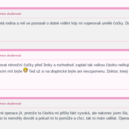
rnice zkušenosti
lá rodina a mě se postarali o dobré vidění kdy mi voperovali umělé čočky. Do
rnice zkušenosti
ovat nitrooční čočky před 3roky a rozhodnutí zaplati tak velkou částku nelituj
usím mít brýle
Teď už si na dioptrické brýle ani nevzpomenu. Doktor, který 
rnice zkušenosti
hé operace jít, protože ta částka mi přišla fakt vysoká, ale nakonec jsem š
i to nemohly dovolit a pokud mi to pomůže a chci, tak to mám udělat. Operac