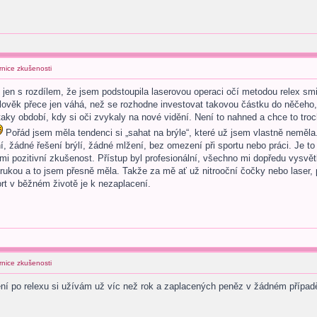
rnice zkušenosti
n s rozdílem, že jsem podstoupila laserovou operaci očí metodou relex smile.
ověk přece jen váhá, než se rozhodne investovat takovou částku do něčeho, co
aky období, kdy si oči zvykaly na nové vidění. Není to nahned a chce to troc
Pořád jsem měla tendenci si „sahat na brýle“, které už jsem vlastně neměla.
í, žádné řešení brýlí, žádné mlžení, bez omezení při sportu nebo práci. Je t
i pozitivní zkušenost. Přístup byl profesionální, všechno mi dopředu vysvětli
rukou a to jsem přesně měla. Takže za mě ať už nitrooční čočky nebo laser, 
rt v běžném životě je k nezaplacení.
rnice zkušenosti
ní po relexu si užívám už víc než rok a zaplacených peněz v žádném případě n