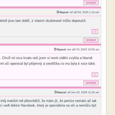
Napsal:
stř zář 03, 2025 1:10 pm
ktoři jsou tam dobří, z vlastní zkušenosti můžu doporučit.
Napsal:
úte zář 16, 2025 10:59 am
i. Chvíli mi sice trvalo než jsem si nové vidění zvykla a hlavně
mi oči operoval byl příjemný a sestřička co mu byla k ruce také.
Napsal:
stř úno 25, 2026 11:26 am
la, můj manžel mě přesvědčil, že mám jít, že peníze nemám až tak
i vedl doktor Havránek, který je specialista na oči a nemůžu být