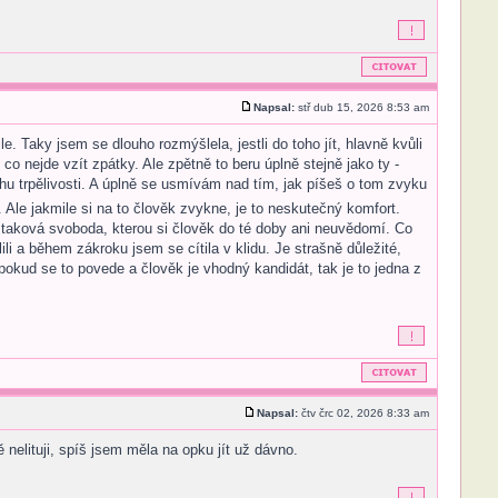
Napsal:
stř dub 15, 2026 8:53 am
 Taky jsem se dlouho rozmýšlela, jestli do toho jít, hlavně kvůli
 nejde vzít zpátky. Ale zpětně to beru úplně stejně jako ty -
hu trpělivosti. A úplně se usmívám nad tím, jak píšeš o tom zvyku
 Ale jakmile si na to člověk zvykne, je to neskutečný komfort.
o taková svoboda, kterou si člověk do té doby ani neuvědomí. Co
li a během zákroku jsem se cítila v klidu. Je strašně důležité,
pokud se to povede a člověk je vhodný kandidát, tak je to jedna z
Napsal:
čtv črc 02, 2026 8:33 am
elituji, spíš jsem měla na opku jít už dávno.