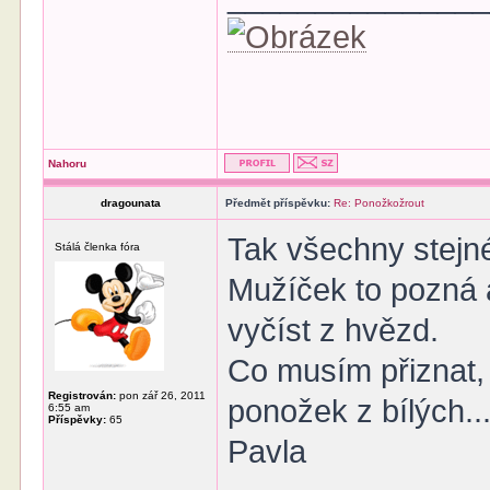
Nahoru
dragounata
Předmět příspěvku:
Re: Ponožkožrout
Tak všechny stejn
Stálá členka fóra
Mužíček to pozná 
vyčíst z hvězd.
Co musím přiznat,
Registrován:
pon zář 26, 2011
ponožek z bílých..
6:55 am
Příspěvky:
65
Pavla