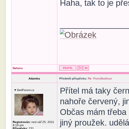
Haha, tak to je př
______________
Nahoru
Adamka
Předmět příspěvku:
Re: Ponožkožrout
Přítel má taky če
♥ DetiForum.cz
nahoře červený, j
Občas mám třeba 5
jiný proužek. uděl
Registrován:
ned zář 25, 2011
9:19 pm
Příspěvky:
231