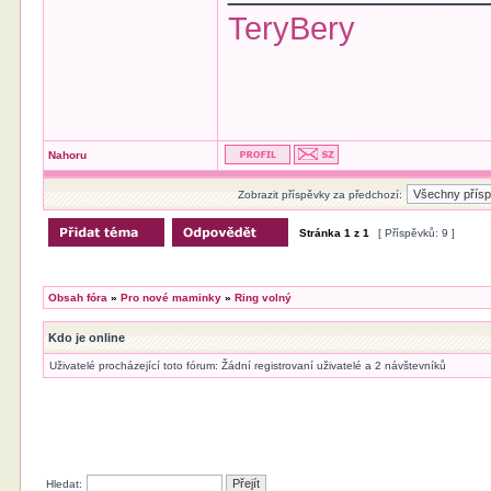
TeryBery
Nahoru
Zobrazit příspěvky za předchozí:
Stránka
1
z
1
[ Příspěvků: 9 ]
Obsah fóra
»
Pro nové maminky
»
Ring volný
Kdo je online
Uživatelé procházející toto fórum: Žádní registrovaní uživatelé a 2 návštevníků
Hledat: