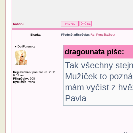
Nahoru
Sharka
Předmět příspěvku:
Re: Ponožkožrout
♥ DetiForum.cz
dragounata píše:
Tak všechny stejn
Registrován:
pon zář 26, 2011
Mužíček to pozná 
9:02 am
Příspěvky:
208
Bydliště:
Praha
mám vyčíst z hvě
Pavla