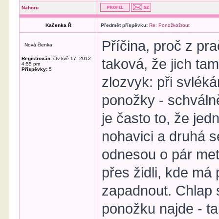
Nahoru
Kačenka Ř
Předmět příspěvku:
Re: Ponožkožrout
Příčina, proč z pr
Nová členka
Registrován:
čtv kvě 17, 2012
taková, že jich ta
4:55 pm
Příspěvky:
5
zlozvyk: při svléká
ponožky - schválně
je často to, že j
nohavici a druhá se
odnesou o pár met
přes židli, kde má
zapadnout. Chlap s
ponožku najde - t