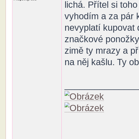
lichá. Přítel si toh
vyhodím a za pár 
nevyplatí kupovat
značkové ponožky d
zimě ty mrazy a př
na něj kašlu. Ty o
______________