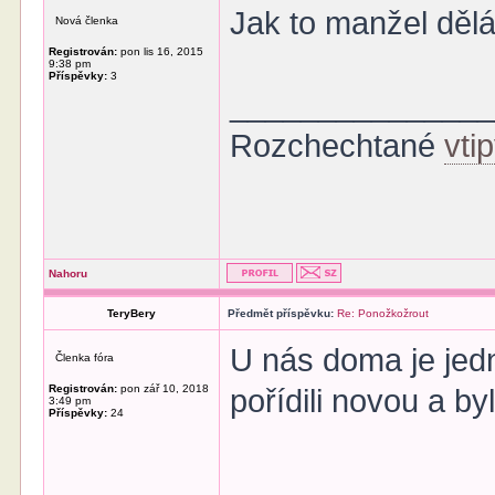
Jak to manžel děl
Nová členka
Registrován:
pon lis 16, 2015
9:38 pm
Příspěvky:
3
______________
Rozchechtané
vti
Nahoru
TeryBery
Předmět příspěvku:
Re: Ponožkožrout
U nás doma je jedn
Členka fóra
Registrován:
pon zář 10, 2018
pořídili novou a b
3:49 pm
Příspěvky:
24
______________