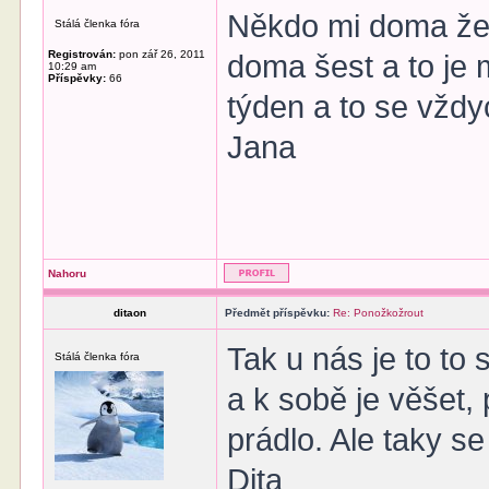
Někdo mi doma žere
Stálá členka fóra
Registrován:
pon zář 26, 2011
doma šest a to je
10:29 am
Příspěvky:
66
týden a to se vždyc
Jana
Nahoru
ditaon
Předmět příspěvku:
Re: Ponožkožrout
Tak u nás je to to
Stálá členka fóra
a k sobě je věšet,
prádlo. Ale taky s
Dita