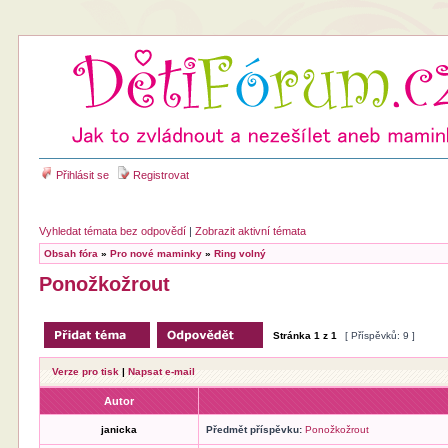
Přihlásit se
Registrovat
Vyhledat témata bez odpovědí
|
Zobrazit aktivní témata
Obsah fóra
»
Pro nové maminky
»
Ring volný
Ponožkožrout
Stránka
1
z
1
[ Příspěvků: 9 ]
Verze pro tisk
|
Napsat e-mail
Autor
janicka
Předmět příspěvku:
Ponožkožrout