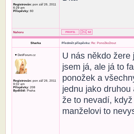
Registrován:
pon zář 26, 2011
6:29 am
Příspěvky:
60
Nahoru
Sharka
Předmět příspěvku:
Re: Ponožkožrout
U nás někdo žere j
♥ DetiForum.cz
jsem já, ale já to 
ponožek a všechny
Registrován:
pon zář 26, 2011
9:02 am
jednu jako druhou 
Příspěvky:
208
Bydliště:
Praha
že to nevadí, když
manželovi to nevy
______________