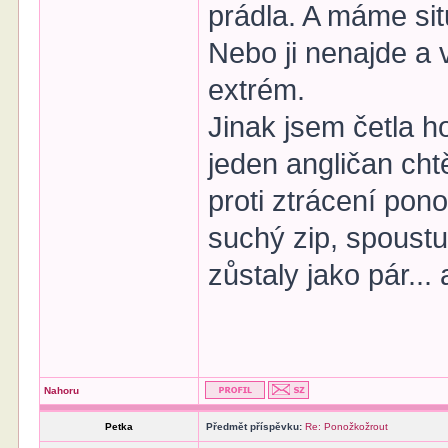
prádla. A máme sit
Nebo ji nenajde a 
extrém.
Jinak jsem četla h
jeden angličan cht
proti ztrácení pon
suchý zip, spoustu
zůstaly jako pár...
Nahoru
Petka
Předmět příspěvku:
Re: Ponožkožrout