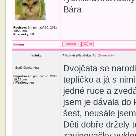
Bára
Registrován:
pon zář 26, 2011
10:28 am
Příspěvky:
50
Nahoru
janicka
Předmět příspěvku:
Re: Zvinovačky
Dvojčata se narodi
Stálá členka fóra
Registrován:
pon zář 26, 2011
teplíčko a já s ni
10:29 am
Příspěvky:
66
jedné ruce a zvedá
jsem je dávala do 
šest, neusále jsem
Děti dobře držely 
zavinovačky vyklo