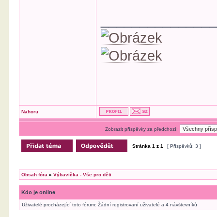
______________
Nahoru
Zobrazit příspěvky za předchozí:
Stránka
1
z
1
[ Příspěvků: 3 ]
Obsah fóra
»
Výbavička - Vše pro děti
Kdo je online
Uživatelé procházející toto fórum: Žádní registrovaní uživatelé a 4 návštevníků