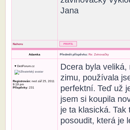
Jana
Nahoru
Adamka
Předmět příspěvku:
Re: Zvinovačky
Dcera byla veliká,
♥ DetiForum.cz
zimu, používala js
Registrován:
ned zář 25, 2011
9:19 pm
perfektní. Teď už
Příspěvky:
231
jsem si koupila no
je ta klasická. Ta
posoudit, která je l