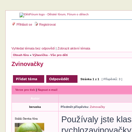
Přihlásit se
Registrovat
Vyhledat témata bez odpovědí
|
Zobrazit aktivní témata
Obsah fóra
»
Výbavička - Vše pro děti
Zvinovačky
Stránka
1
z
1
[ Příspěvků: 3 ]
Verze pro tisk
|
Napsat e-mail
Autor
beruska
Předmět příspěvku:
Zvinovačky
Používaly jste kla
Stálá členka fóra
rychlozavinovačk