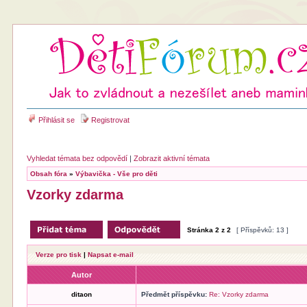
Přihlásit se
Registrovat
Vyhledat témata bez odpovědí
|
Zobrazit aktivní témata
Obsah fóra
»
Výbavička - Vše pro děti
Vzorky zdarma
Stránka
2
z
2
[ Příspěvků: 13 ]
Verze pro tisk
|
Napsat e-mail
Autor
ditaon
Předmět příspěvku:
Re: Vzorky zdarma