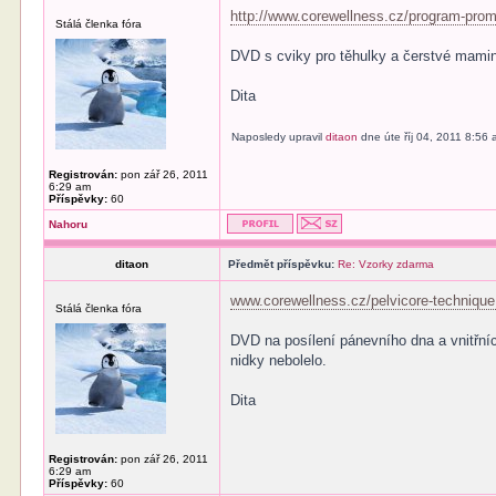
http://www.corewellness.cz/program-prom
Stálá členka fóra
DVD s cviky pro těhulky a čerstvé mami
Dita
Naposledy upravil
ditaon
dne úte říj 04, 2011 8:56
Registrován:
pon zář 26, 2011
6:29 am
Příspěvky:
60
Nahoru
ditaon
Předmět příspěvku:
Re: Vzorky zdarma
www.corewellness.cz/pelvicore-technique
Stálá členka fóra
DVD na posílení pánevního dna a vnitřních
nidky nebolelo.
Dita
Registrován:
pon zář 26, 2011
6:29 am
Příspěvky:
60