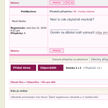
Nahoru
PetrMyslivec
Předmět příspěvku:
Re: Vzorky zdarma
Není to zde zbytečně mockrát?
Nová členka
_________________
Registrován:
ned úno 21, 2016
8:22 pm
Úsměv na dětské tváři vykouzlí
vtipy pro
Příspěvky:
6
Nahoru
Zobrazit příspěvky za předchozí:
Stránka
2
z
2
[ Příspěvků: 13 ]
Obsah fóra
»
Výbavička - Vše pro děti
Kdo je online
Uživatelé procházející toto fórum: Žádní registrovaní uživatelé a 2 návštevníků