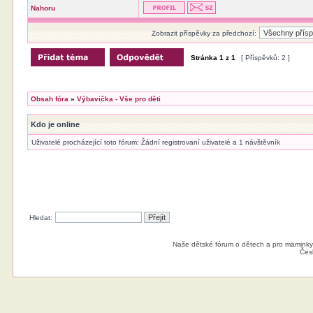
Nahoru
Zobrazit příspěvky za předchozí:
Stránka
1
z
1
[ Příspěvků: 2 ]
Obsah fóra
»
Výbavička - Vše pro děti
Kdo je online
Uživatelé procházející toto fórum: Žádní registrovaní uživatelé a 1 návštěvník
Hledat:
Naše dětské fórum o dětech a pro maminky
Čes