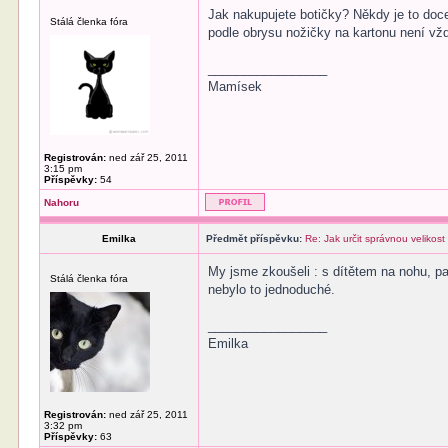
Jak nakupujete botičky? Někdy je to doce
Stálá členka fóra
podle obrysu nožičky na kartonu není vždy
_________________
Mamísek
Registrován:
ned zář 25, 2011
3:15 pm
Příspěvky:
54
Nahoru
Emilka
Předmět příspěvku:
Re: Jak určit správnou velikost
My jsme zkoušeli : s dítětem na nohu, pa
Stálá členka fóra
nebylo to jednoduché.
_________________
Emilka
Registrován:
ned zář 25, 2011
3:32 pm
Příspěvky:
63