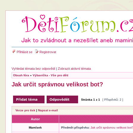
Přihlásit se
Registrovat
Vyhledat témata bez odpovědí
|
Zobrazit aktivní témata
Obsah fóra
»
Výbavička - Vše pro děti
Jak určit správnou velikost bot?
Stránka
1
z
1
[ Příspěvků: 2 ]
Verze pro tisk
|
Napsat e-mail
Autor
Mamísek
Předmět příspěvku:
Jak určit správnou velikost bot