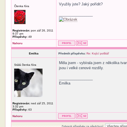
Využily jste? Jaký pořídit?
Členka fóra
_________________
Registrován:
pon zář 26, 2011
9:37 am
Příspěvky:
49
Nahoru
Emilka
Předmět příspěvku:
Re: Kojící polštář
Měla jsem - vybírala jsem z několika tvarů
Stálá členka fóra
jsou i velké cenové rozdíly.
_________________
Emilka
Registrován:
ned zář 25, 2011
3:32 pm
Příspěvky:
63
Nahoru
Zobrazit příspěvky za předchozí: