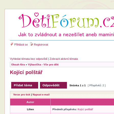
Přihlásit se
Registrovat
Vyhledat témata bez odpovědí
|
Zobrazit aktivní témata
Obsah fóra
»
Výbavička - Vše pro děti
Kojící polštář
Stránka
1
z
1
[ Příspěvků: 2 ]
Verze pro tisk
|
Napsat e-mail
Autor
Lilien
Předmět příspěvku:
Kojící polštář