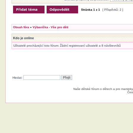
Stránka
1
z
1
[ Příspěvků: 2 ]
Obsah fóra
»
Výbavička - Vše pro děti
Kdo je online
Uživatelé procházející toto fórum: Žádní registrovaní uživatelé a 8 návštevníků
Hledat:
Naše dětské fórum o dětech a pro maminky
Čes