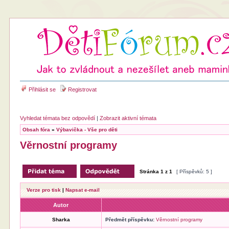
Přihlásit se
Registrovat
Vyhledat témata bez odpovědí
|
Zobrazit aktivní témata
Obsah fóra
»
Výbavička - Vše pro děti
Věrnostní programy
Stránka
1
z
1
[ Příspěvků: 5 ]
Verze pro tisk
|
Napsat e-mail
Autor
Sharka
Předmět příspěvku:
Věrnostní programy