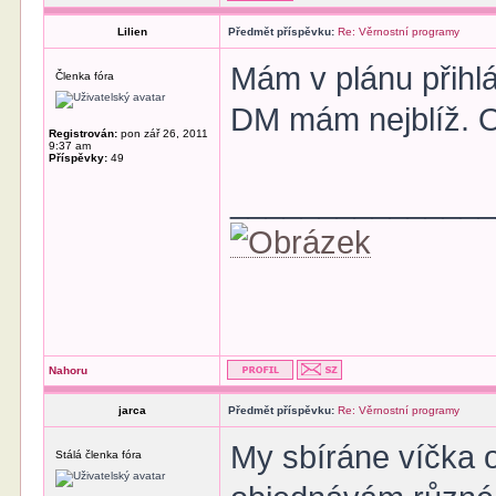
Lilien
Předmět příspěvku:
Re: Věrnostní programy
Mám v plánu přihl
Členka fóra
DM mám nejblíž. O
Registrován:
pon zář 26, 2011
9:37 am
Příspěvky:
49
______________
Nahoru
jarca
Předmět příspěvku:
Re: Věrnostní programy
My sbíráne víčka o
Stálá členka fóra