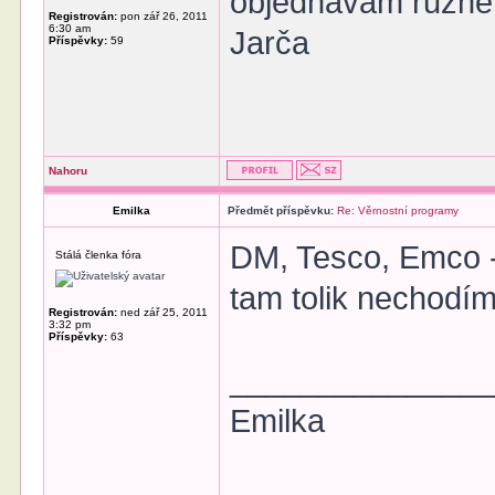
objednávám různé v
Registrován:
pon zář 26, 2011
6:30 am
Jarča
Příspěvky:
59
Nahoru
Emilka
Předmět příspěvku:
Re: Věrnostní programy
DM, Tesco, Emco -
Stálá členka fóra
tam tolik nechodím
Registrován:
ned zář 25, 2011
3:32 pm
Příspěvky:
63
______________
Emilka