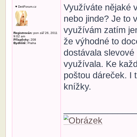
Využíváte nějaké v
♥ DetiForum.cz
nebo jinde? Je to
využívám zatím je
Registrován:
pon zář 26, 2011
9:02 am
že výhodné to docel
Příspěvky:
208
Bydliště:
Praha
dostávala slevové
využívala. Ke kaž
poštou dáreček. I
knížky.
______________