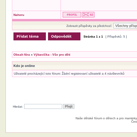
Nahoru
Zobrazit příspěvky za předchozí:
Stránka
1
z
1
[ Příspěvků: 5 ]
Obsah fóra
»
Výbavička - Vše pro děti
Kdo je online
Uživatelé procházející toto fórum: Žádní registrovaní uživatelé a 4 návštevníků
Hledat:
Naše dětské fórum o dětech a pro maminky
Čes