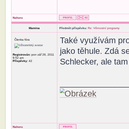
Nahoru
Mamina
Předmět příspěvku:
Re: Věrnostní programy
Také využívám pro
Členka fóra
jako těhule. Zdá s
Registrován:
pon zář 26, 2011
9:52 am
Schlecker, ale tam
Příspěvky:
42
______________
Nahoru