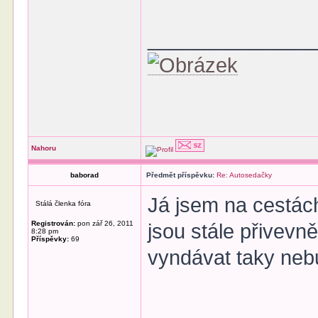
______________
Nahoru
baborad
Předmět příspěvku:
Re: Autosedačky
Já jsem na cestác
Stálá členka fóra
Registrován:
pon zář 26, 2011
jsou stále přivevně
8:28 pm
Příspěvky:
69
vyndávat taky neb