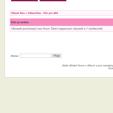
Obsah fóra
»
Výbavička - Vše pro děti
Kdo je online
Uživatelé procházející toto fórum: Žádní registrovaní uživatelé a 7 návštevníků
Hledat:
Naše dětské fórum o dětech a pro maminky
Čes