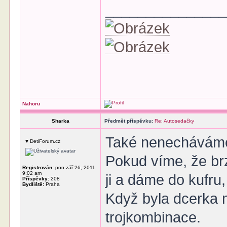
______________
Nahoru
Sharka
Předmět příspěvku:
Re: Autosedačky
Také nenecháváme
♥ DetiForum.cz
Pokud víme, že b
Registrován:
pon zář 26, 2011
9:02 am
ji a dáme do kufru,
Příspěvky:
208
Bydliště:
Praha
Když byla dcerka m
trojkombinace.