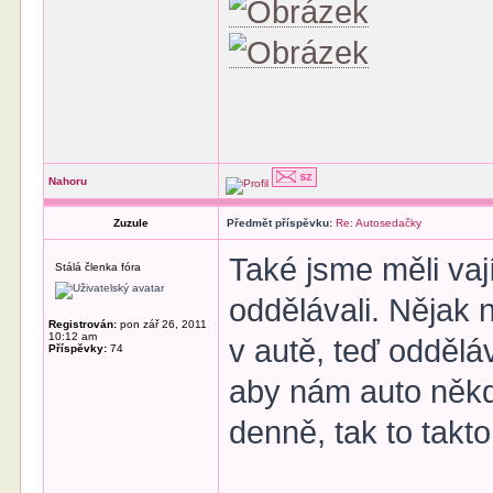
Nahoru
Zuzule
Předmět příspěvku:
Re: Autosedačky
Také jsme měli vaj
Stálá členka fóra
oddělávali. Nějak
Registrován:
pon zář 26, 2011
10:12 am
v autě, teď oddělá
Příspěvky:
74
aby nám auto někd
denně, tak to takto