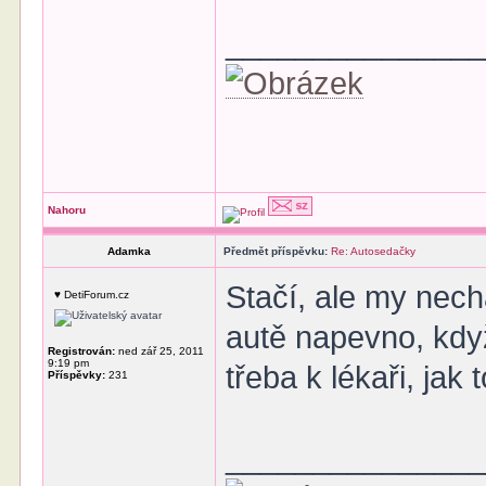
______________
Nahoru
Adamka
Předmět příspěvku:
Re: Autosedačky
Stačí, ale my nech
♥ DetiForum.cz
autě napevno, kdy
Registrován:
ned zář 25, 2011
9:19 pm
třeba k lékaři, ja
Příspěvky:
231
______________