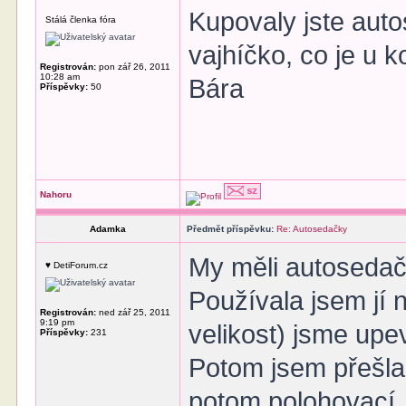
Kupovaly jste aut
Stálá členka fóra
vajhíčko, co je u 
Registrován:
pon zář 26, 2011
10:28 am
Bára
Příspěvky:
50
Nahoru
Adamka
Předmět příspěvku:
Re: Autosedačky
My měli autosedačk
♥ DetiForum.cz
Používala jsem jí
Registrován:
ned zář 25, 2011
9:19 pm
velikost) jsme upev
Příspěvky:
231
Potom jsem přešla
potom polohovací, 