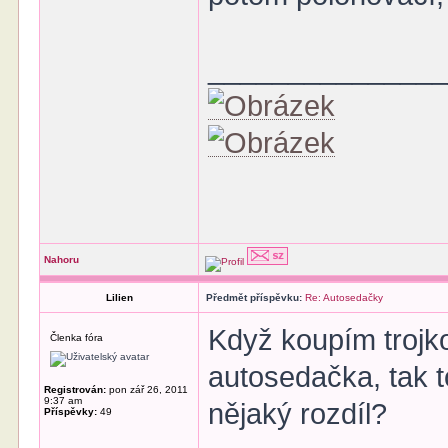
______________
Nahoru
Lilien
Předmět příspěvku:
Re: Autosedačky
Když koupím trojko
Členka fóra
autosedačka, tak t
Registrován:
pon zář 26, 2011
9:37 am
nějaký rozdíl?
Příspěvky:
49