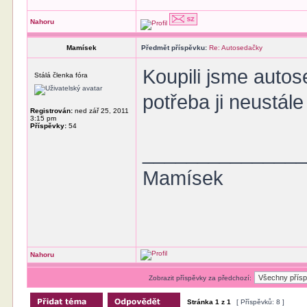
Nahoru
Mamísek
Předmět příspěvku:
Re: Autosedačky
Koupili jsme autose
Stálá členka fóra
potřeba ji neustále
Registrován:
ned zář 25, 2011
3:15 pm
Příspěvky:
54
______________
Mamísek
Nahoru
Zobrazit příspěvky za předchozí:
Stránka
1
z
1
[ Příspěvků: 8 ]