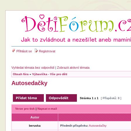
Přihlásit se
Registrovat
Vyhledat témata bez odpovědí
|
Zobrazit aktivní témata
Obsah fóra
»
Výbavička - Vše pro děti
Autosedačky
Stránka
1
z
1
[ Příspěvků: 8 ]
Verze pro tisk
|
Napsat e-mail
Autor
beruska
Předmět příspěvku:
Autosedačky