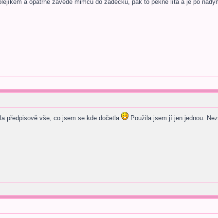
lejíkem a opatrně zavede mimču do zadečku, pak to pěkně lítá a je po nad
ala předpisově vše, co jsem se kde dočetla
Použila jsem jí jen jednou. Nez