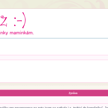
Zpráva
ičky pro novorozence na netu jsem se setkala i s „trubicí do konečníku“. J