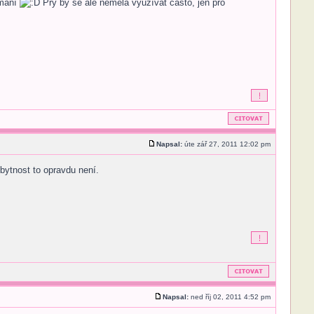
ýmání
Prý by se ale neměla využívat často, jen pro
Napsal:
úte zář 27, 2011 12:02 pm
bytnost to opravdu není.
Napsal:
ned říj 02, 2011 4:52 pm