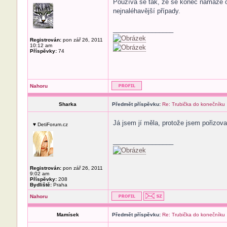
Používá se tak, že se konec namaže o
nejnaléhavější případy.
_________________
Registrován:
pon zář 26, 2011
10:12 am
Příspěvky:
74
Nahoru
Sharka
Předmět příspěvku:
Re: Trubička do konečníku
Já jsem jí měla, protože jsem pořizov
♥ DetiForum.cz
_________________
Registrován:
pon zář 26, 2011
9:02 am
Příspěvky:
208
Bydliště:
Praha
Nahoru
Mamísek
Předmět příspěvku:
Re: Trubička do konečníku