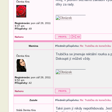
Členka fóra
díky za rady.
_________________
Registrován:
pon zář 26, 2011
9:37 am
Příspěvky:
49
Nahoru
Mamina
Předmět příspěvku:
Re: Trubička do konečníku
Trubička se jmenuje rektální rourka a 
Členka fóra
Dokoupit jí můžeš vždy.
_________________
Registrován:
pon zář 26, 2011
9:52 am
Příspěvky:
42
Nahoru
Zuzule
Předmět příspěvku:
Re: Trubička do konečníku
Také jsem jí nikdy nepotřebovala. Jestl
Stálá členka fóra