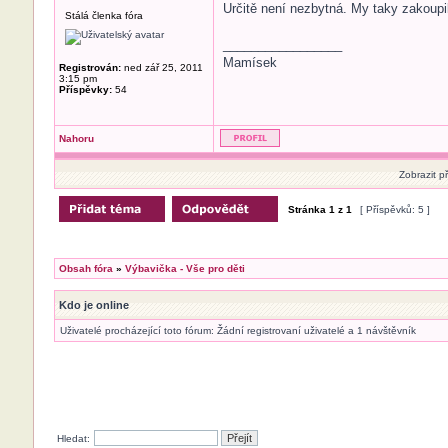
Určitě není nezbytná. My taky zakoupil
Stálá členka fóra
_________________
Mamísek
Registrován:
ned zář 25, 2011
3:15 pm
Příspěvky:
54
Nahoru
Zobrazit p
Stránka
1
z
1
[ Příspěvků: 5 ]
Obsah fóra
»
Výbavička - Vše pro děti
Kdo je online
Uživatelé procházející toto fórum: Žádní registrovaní uživatelé a 1 návštěvník
Hledat: