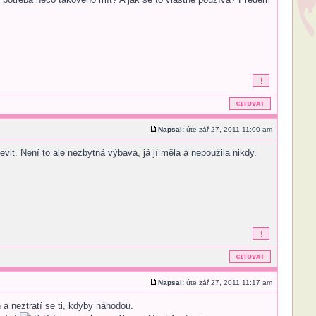
Napsal:
úte zář 27, 2011 11:00 am
vit. Není to ale nezbytná výbava, já jí měla a nepoužila nikdy.
Napsal:
úte zář 27, 2011 11:17 am
 a neztratí se ti, kdyby náhodou.