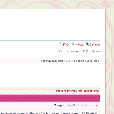
FAQ
Hledat
Členové
Právě je pát srp 07, 2026 7:53 am
Všechny časy jsou v UTC + 1 hodina [ Letní čas ]
Předchozí téma
|
Následující téma
Napsal:
úte zář 27, 2011 10:42 am
e potřeba něco takového mít? A jak se to vlastně používá? Předem