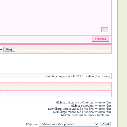
Všechny časy jsou v UTC + 1 hodina [ Letní čas ]
Můžete
zakládat nová témata v tomto fóru
Můžete
odpovídat v tomto fóru
Nemůžete
upravovat své příspěvky v tomto fóru
Nemůžete
mazat své příspěvky v tomto fóru
Můžete
přikládat soubory v tomto fóru
Přejít na: