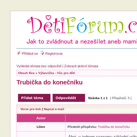
Přihlásit se
Registrovat
Vyhledat témata bez odpovědí
|
Zobrazit aktivní témata
Obsah fóra
»
Výbavička - Vše pro děti
Trubička do konečníku
Stránka
1
z
1
[ Příspěvků: 5 ]
Verze pro tisk
|
Napsat e-mail
Autor
Lilien
Předmět příspěvku:
Trubička do konečníku
Ahoj, v jednom seznamu základní výbav