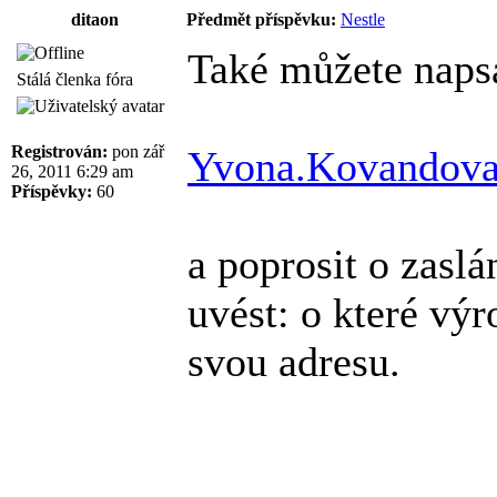
ditaon
Předmět příspěvku:
Nestle
Také můžete napsa
Stálá členka fóra
Registrován:
pon zář
Yvona.Kovandova
26, 2011 6:29 am
Příspěvky:
60
a poprosit o zasl
uvést: o které výr
svou adresu.