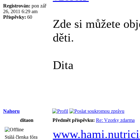
Registrován:
pon zář
26, 2011 6:29 am
Příspěvky:
60
Zde si můžete ob
děti.
Dita
Nahoru
ditaon
Předmět příspěvku:
Re: Vzorky zdarma
www.hami.nutricia
Stálá členka fóra