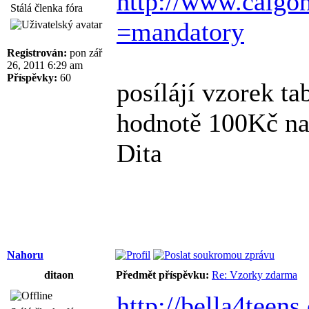
http://www.calgoni
Stálá členka fóra
=mandatory
Registrován:
pon zář
26, 2011 6:29 am
Příspěvky:
60
posílájí vzorek ta
hodnotě 100Kč na
Dita
Nahoru
ditaon
Předmět příspěvku:
Re: Vzorky zdarma
http://bella4teens