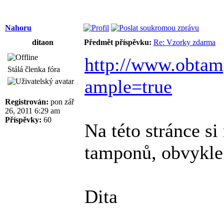
Nahoru
ditaon
Předmět příspěvku:
Re: Vzorky zdarma
http://www.obtamp
Stálá členka fóra
ample=true
Registrován:
pon zář
26, 2011 6:29 am
Příspěvky:
60
Na této stránce s
tamponů, obvykle j
Dita