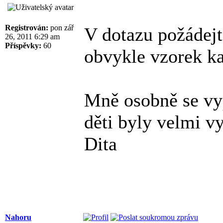
Registrován:
pon zář
V dotazu požádejte
26, 2011 6:29 am
Příspěvky:
60
obvykle vzorek ka
Mně osobně se vyp
děti byly velmi v
Dita
Nahoru