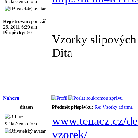
Stálá členka fóra
Registrován:
pon zář
26, 2011 6:29 am
Příspěvky:
60
Vzorky slipových 
Dita
Nahoru
ditaon
Předmět příspěvku:
Re: Vzorky zdarma
www.tenacz.cz/de
Stálá členka fóra
vzorek/