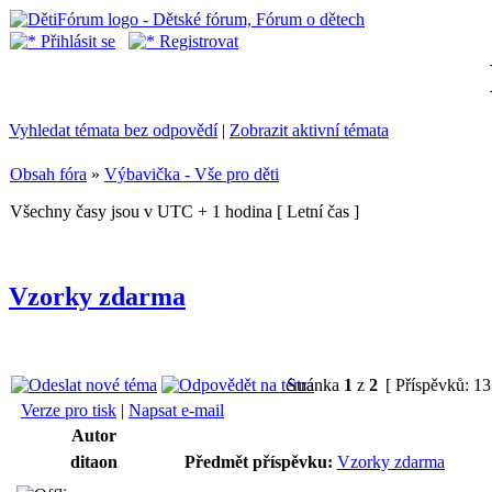
Přihlásit se
Registrovat
Vyhledat témata bez odpovědí
|
Zobrazit aktivní témata
Obsah fóra
»
Výbavička - Vše pro děti
Všechny časy jsou v UTC + 1 hodina [ Letní čas ]
Vzorky zdarma
Stránka
1
z
2
[ Příspěvků: 13
Verze pro tisk
|
Napsat e-mail
Autor
ditaon
Předmět příspěvku:
Vzorky zdarma