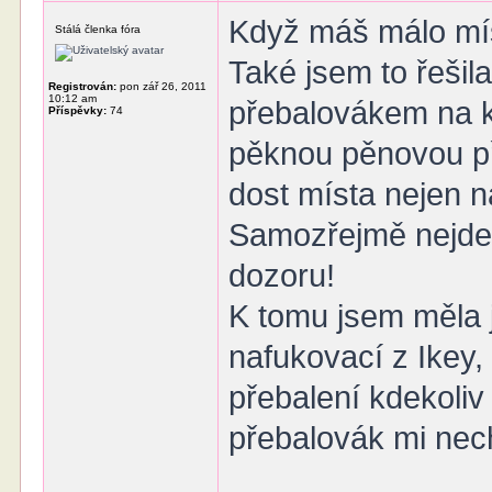
Když máš málo míst
Stálá členka fóra
Také jsem to řešil
Registrován:
pon zář 26, 2011
10:12 am
přebalovákem na k
Příspěvky:
74
pěknou pěnovou př
dost místa nejen n
Samozřejmě nejde 
dozoru!
K tomu jsem měla j
nafukovací z Ikey,
přebalení kdekoliv 
přebalovák mi nec