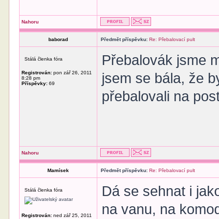
Nahoru
baborad
Předmět příspěvku:
Re: Přebalovací pult
Přebalovák jsme měl
Stálá členka fóra
Registrován:
pon zář 26, 2011
jsem se bála, že 
8:28 pm
Příspěvky:
69
přebalovali na pos
Nahoru
Mamísek
Předmět příspěvku:
Re: Přebalovací pult
Dá se sehnat i jak
Stálá členka fóra
na vanu, na komodu
Registrován:
ned zář 25, 2011