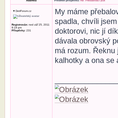
Adamka
Předmět příspěvku:
Re: Přebalovací pult
My máme přebalová
♥ DetiForum.cz
spadla, chvíli jsem
Registrován:
ned zář 25, 2011
9:19 pm
doktorovi, nic jí 
Příspěvky:
231
dávala obrovský p
má rozum. Řeknu jí
kalhotky a ona se 
______________