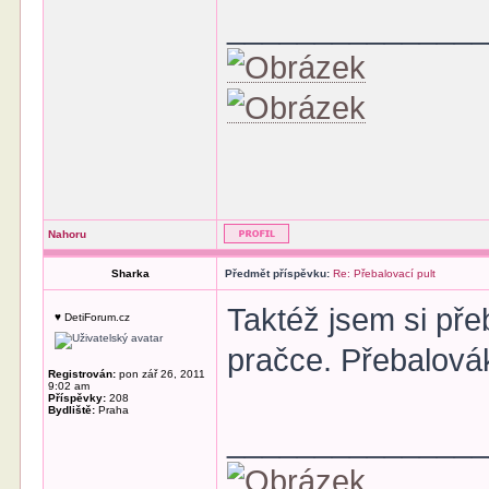
______________
Nahoru
Sharka
Předmět příspěvku:
Re: Přebalovací pult
Taktéž jsem si pře
♥ DetiForum.cz
pračce. Přebalovák
Registrován:
pon zář 26, 2011
9:02 am
Příspěvky:
208
Bydliště:
Praha
______________