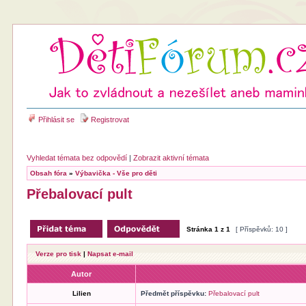
Přihlásit se
Registrovat
Vyhledat témata bez odpovědí
|
Zobrazit aktivní témata
Obsah fóra
»
Výbavička - Vše pro děti
Přebalovací pult
Stránka
1
z
1
[ Příspěvků: 10 ]
Verze pro tisk
|
Napsat e-mail
Autor
Lilien
Předmět příspěvku:
Přebalovací pult