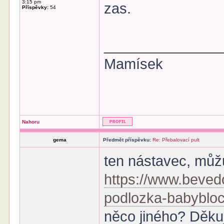
3:15 pm
zas.
Příspěvky:
54
______________
Mamísek
Nahoru
gema
Předmět příspěvku:
Re: Přebalovací pult
ten nástavec, můžu
https://www.beved
podlozka-babybloc
něco jiného? Děkuji