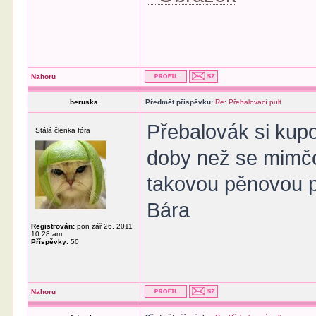
Nahoru
beruska
Předmět příspěvku:
Re: Přebalovací pult
Přebalovák si kupo
Stálá členka fóra
doby než se mimčo 
takovou pěnovou p
Bára
Registrován:
pon zář 26, 2011
10:28 am
Příspěvky:
50
Nahoru