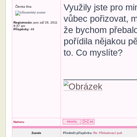
Využily jste pro m
Členka fóra
vůbec pořizovat, 
Registrován:
pon zář 26, 2011
9:37 am
že bychom přebalo
Příspěvky:
49
pořídila nějakou p
to. Co myslíte?
______________
Nahoru
Zuzule
Předmět příspěvku:
Re: Přebalovací pult