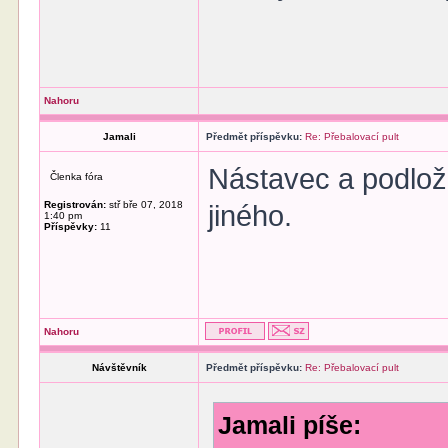
Nahoru
Jamali
Předmět příspěvku:
Re: Přebalovací pult
Nástavec a podlož
Členka fóra
Registrován:
stř bře 07, 2018
jiného.
1:40 pm
Příspěvky:
11
Nahoru
Návštěvník
Předmět příspěvku:
Re: Přebalovací pult
Jamali píše: