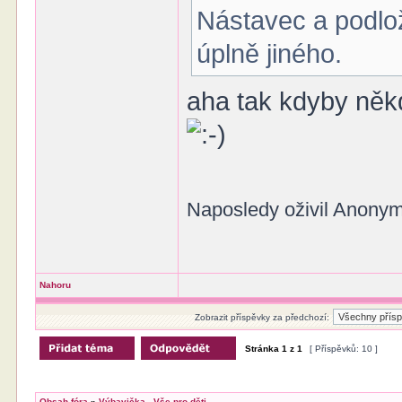
Nástavec a podlo
úplně jiného.
aha tak kdyby někd
Naposledy oživil Anonym
Nahoru
Zobrazit příspěvky za předchozí:
Stránka
1
z
1
[ Příspěvků: 10 ]
Obsah fóra
»
Výbavička - Vše pro děti