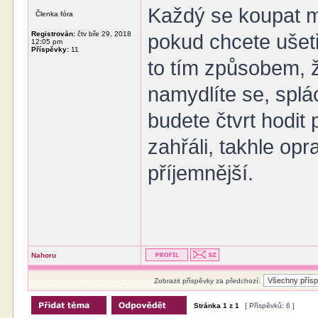
Každý se koupat m
Členka fóra
Registrován:
čtv bře 29, 2018
pokud chcete ušetř
12:05 pm
Příspěvky:
11
to tím způsobem, 
namydlíte se, splá
budete čtvrt hodit 
zahřáli, takhle opr
příjemnější.
Nahoru
Zobrazit příspěvky za předchozí:
Stránka
1
z
1
[ Příspěvků: 6 ]