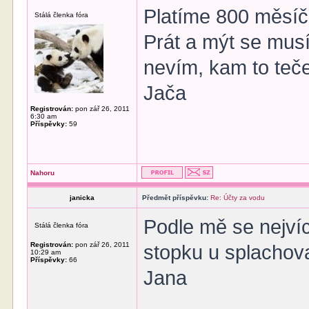
Platíme 800 měsíčn
Stálá členka fóra
Prát a mýt se mus
nevím, kam to teče
Jača
Registrován:
pon zář 26, 2011
6:30 am
Příspěvky:
59
Nahoru
janicka
Předmět příspěvku:
Re: Účty za vodu
Podle mě se nejvíc
Stálá členka fóra
Registrován:
pon zář 26, 2011
stopku u splachov
10:29 am
Příspěvky:
66
Jana