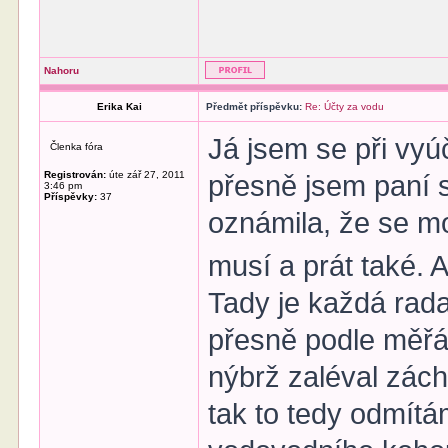
Nahoru
Erika Kai
Předmět příspěvku:
Re: Účty za vodu
Já jsem se při vyú
Členka fóra
Registrován:
úte zář 27, 2011
přesně jsem paní s
3:46 pm
Příspěvky:
37
oznámila, že se m
musí a prát také.
Tady je každá rada
přesně podle měřá
nýbrž zaléval zách
tak to tedy odmítá