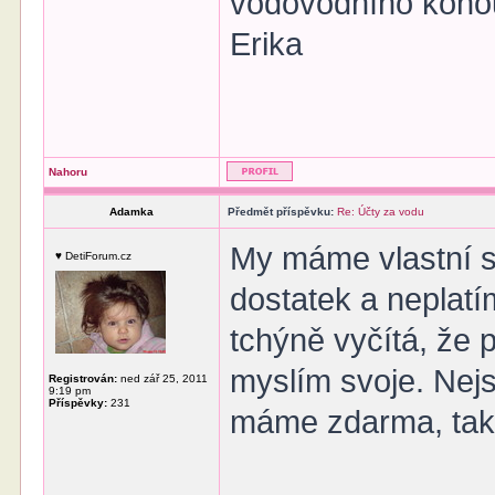
vodovodního koh
Erika
Nahoru
Adamka
Předmět příspěvku:
Re: Účty za vodu
My máme vlastní s
♥ DetiForum.cz
dostatek a neplatí
tchýně vyčítá, že p
myslím svoje. Nejs
Registrován:
ned zář 25, 2011
9:19 pm
Příspěvky:
231
máme zdarma, ta