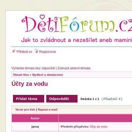
Přihlásit se
Registrovat
Vyhledat témata bez odpovědí
|
Zobrazit aktivní témata
Obsah fóra
»
Bydlení a domácnost
Účty za vodu
Stránka
1
z
1
[ Příspěvků: 6 ]
Verze pro tisk
|
Napsat e-mail
Autor
jarca
Předmět příspěvku:
Účty za vodu