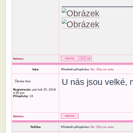
______________
Nahoru
Inka
Předmět příspěvku:
Re: Účty za vodu
U nás jsou velké, 
Členka fóra
Registrován:
pát kvě 25, 2018
4:50 pm
Příspěvky:
16
Nahoru
Telička
Předmět příspěvku:
Re: Účty za vodu