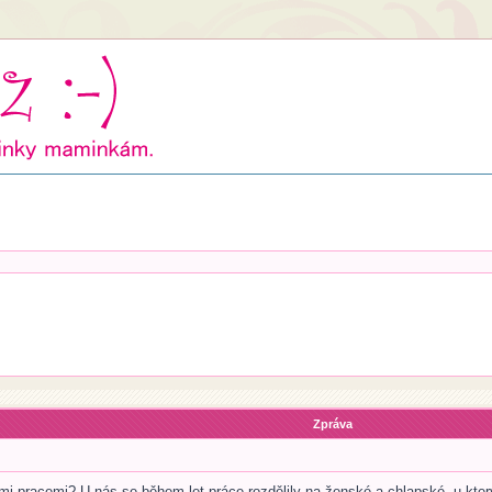
Zpráva
 pracemi? U nás se během let práce rozdělily na ženské a chlapské, u kter