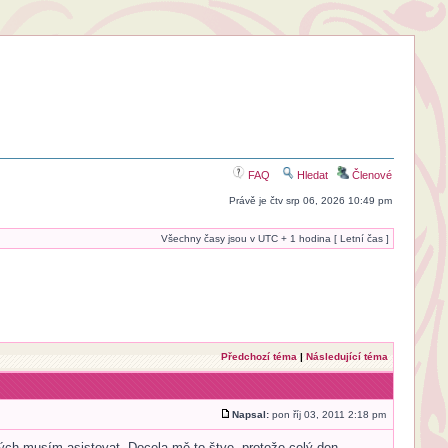
FAQ
Hledat
Členové
Právě je čtv srp 06, 2026 10:49 pm
Všechny časy jsou v UTC + 1 hodina [ Letní čas ]
Předchozí téma
|
Následující téma
Napsal:
pon říj 03, 2011 2:18 pm
ých musím asistovat. Docela mě to štve, protože celý den