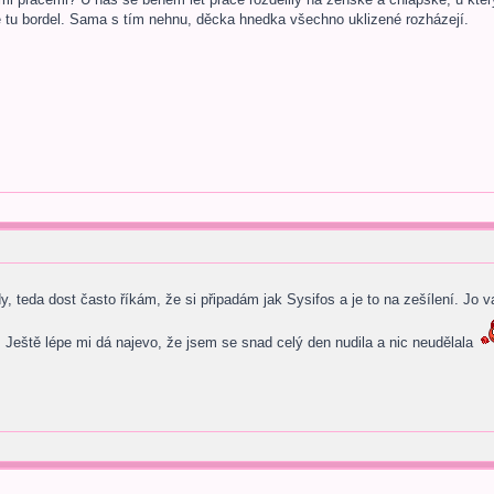
je tu bordel. Sama s tím nehnu, děcka hnedka všechno uklizené rozházejí.
, teda dost často říkám, že si připadám jak Sysifos a je to na zešílení. Jo vařit
 Ještě lépe mi dá najevo, že jsem se snad celý den nudila a nic neudělala