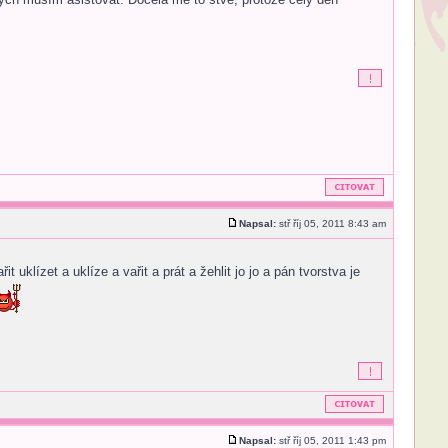
Napsal:
stř říj 05, 2011 8:43 am
 uklízet a uklíze a vařit a prát a žehlit jo jo a pán tvorstva je
Napsal:
stř říj 05, 2011 1:43 pm