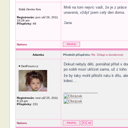
Mně na tom nejvíc vadí, že je z práce
Stálá členka fóra
unavená, vždyť jsem celý den doma.
Registrován:
pon zář 26, 2011
10:29 am
Jana
Příspěvky:
66
Nahoru
Adamka
Předmět příspěvku:
Re: Chlapi a domácnost
Dokud nebyly děti, pomáhal přítel v d
♥ DetiForum.cz
po sobě musí uklízet sama, už z toho m
že by taky mohl přiložit ruku k dílu, a
kdesi....
_________________
Registrován:
ned zář 25, 2011
9:19 pm
Příspěvky:
231
Nahoru