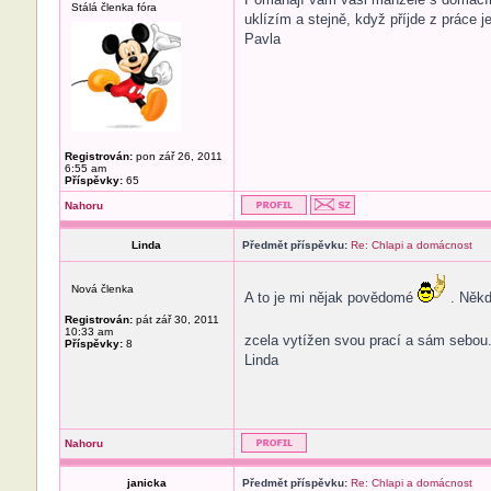
Stálá členka fóra
uklízím a stejně, když příjde z práce 
Pavla
Registrován:
pon zář 26, 2011
6:55 am
Příspěvky:
65
Nahoru
Linda
Předmět příspěvku:
Re: Chlapi a domácnost
Nová členka
A to je mi nějak povědomé
. Někdy
Registrován:
pát zář 30, 2011
10:33 am
zcela vytížen svou prací a sám sebou.
Příspěvky:
8
Linda
Nahoru
janicka
Předmět příspěvku:
Re: Chlapi a domácnost