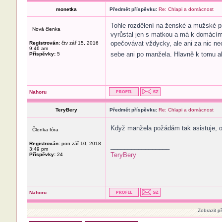
monetka
Předmět příspěvku:
Re: Chlapi a domácnost
Tohle rozdělení na ženské a mužské pr
Nová členka
vyrůstal jen s matkou a má k domácím 
opečovávat vždycky, ale ani za nic nec
Registrován:
čtv zář 15, 2016
9:46 am
sebe ani po manžela. Hlavně k tomu al
Příspěvky:
5
Nahoru
TeryBery
Předmět příspěvku:
Re: Chlapi a domácnost
Když manžela požádám tak asistuje, o
Členka fóra
Registrován:
pon zář 10, 2018
_________________
3:49 pm
TeryBery
Příspěvky:
24
Nahoru
Zobrazit p