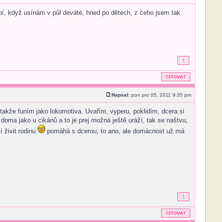
bí, když usínám v půl deváté, hned po dětech, z čeho jsem tak
Napsal:
pon pro 05, 2011 9:35 pm
takže funím jako lokomotiva. Uvařím, vyperu, poklidím, dcera si
doma jako u cikánů a to je prej možná ještě uráží, tak se naštvu,
í živit rodinu
pomáhá s dcerou, to ano, ale domácnost už má