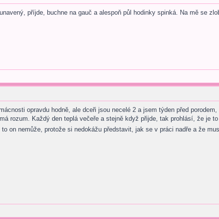
 unavený, příjde, buchne na gauč a alespoň půl hodinky spinká. Na mě se zlo
omácnosti opravdu hodně, ale dceři jsou necelé 2 a jsem týden před porodem, 
á rozum. Každý den teplá večeře a stejně když přijde, tak prohlásí, že je to 
le to on nemůže, protože si nedokážu představit, jak se v práci nadře a že mus