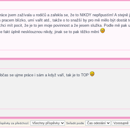
áce jsem zažívala u rodičů a zařekla se, že to NIKDY nepřipustím! A stejně 
pracem blízko, umí vařit atd., takže o to snažší by pro mě mělo být dostát 
hci mít pocit, že je to jen moje povinnost a že jesem služka. Podle mě pak 
e fakt úplně nesklouznou nikdy, jinak se to pak těžko mění
bčas se ujme práce i sám a když vaří, tak je to TOP
říspěvky za předchozí:
Seřadit podle