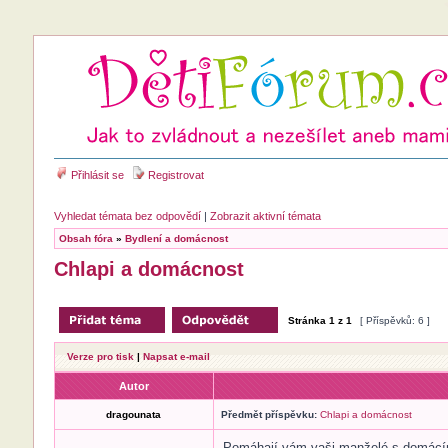
Přihlásit se
Registrovat
Vyhledat témata bez odpovědí
|
Zobrazit aktivní témata
Obsah fóra
»
Bydlení a domácnost
Chlapi a domácnost
Stránka
1
z
1
[ Příspěvků: 6 ]
Verze pro tisk
|
Napsat e-mail
Autor
dragounata
Předmět příspěvku:
Chlapi a domácnost
Pomáhají vám vaši manželé s domácími