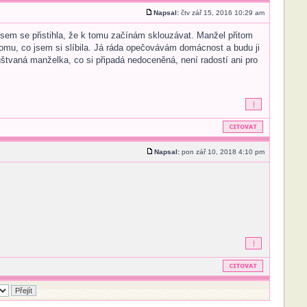
Napsal:
čtv zář 15, 2016 10:29 am
jsem se přistihla, že k tomu začínám sklouzávat. Manžel přitom
tomu, co jsem si slíbila. Já ráda opečovávám domácnost a budu ji
uštvaná manželka, co si připadá nedoceněná, není radostí ani pro
Napsal:
pon zář 10, 2018 4:10 pm