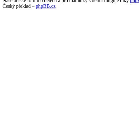
Naše dětské fórum o dětech a pro maminky s dětmi funguje díky
php
Český překlad –
phpBB.cz