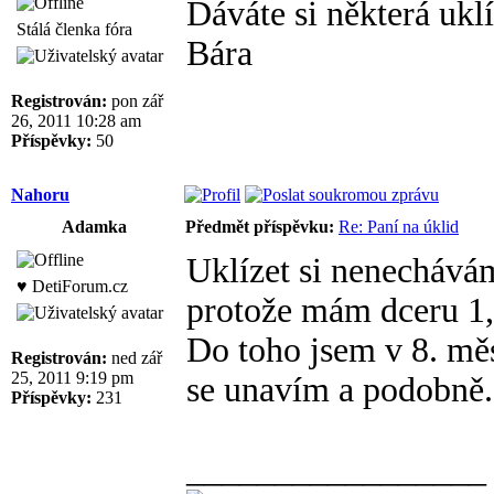
Dáváte si některá uklíz
Stálá členka fóra
Bára
Registrován:
pon zář
26, 2011 10:28 am
Příspěvky:
50
Nahoru
Adamka
Předmět příspěvku:
Re: Paní na úklid
Uklízet si nenechávám
♥ DetiForum.cz
protože mám dceru 1,5
Do toho jsem v 8. měs
Registrován:
ned zář
25, 2011 9:19 pm
se unavím a podobně.
Příspěvky:
231
_________________