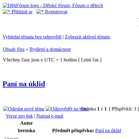
Přihlásit se
Registrovat
Vyhledat témata bez odpovědí
|
Zobrazit aktivní témata
Obsah fóra
»
Bydlení a domácnost
Všechny časy jsou v UTC + 1 hodina [ Letní čas ]
Paní na úklid
Stránka
1
z
1
[ Příspěvků: 3 
Verze pro tisk
|
Napsat e-mail
Autor
beruska
Předmět příspěvku:
Paní na úklid