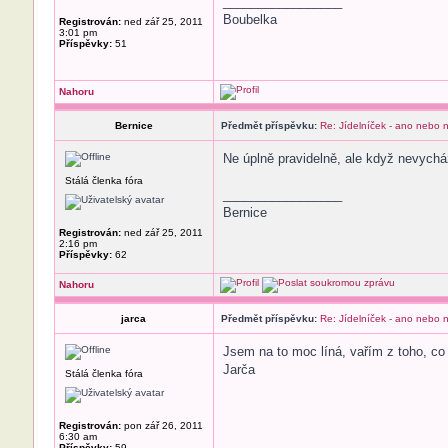
_________________
Boubelka
Registrován:
ned zář 25, 2011
3:01 pm
Příspěvky:
51
Nahoru
Bernice
Předmět příspěvku:
Re: Jídelníček - ano nebo 
Ne úplně pravidelně, ale když nevycház
Stálá členka fóra
_________________
Bernice
Registrován:
ned zář 25, 2011
2:16 pm
Příspěvky:
62
Nahoru
jarca
Předmět příspěvku:
Re: Jídelníček - ano nebo 
Jsem na to moc líná, vařím z toho, co
Jarča
Stálá členka fóra
Registrován:
pon zář 26, 2011
6:30 am
Příspěvky:
59