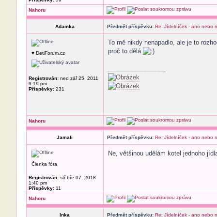
Nahoru
Adamka
Předmět příspěvku:
Re: Jídelníček - ano nebo 
To mě nikdy nenapadlo, ale je to rozho
proč to dělá
♥ DetiForum.cz
_________________
Registrován:
ned zář 25, 2011
9:19 pm
Příspěvky:
231
Nahoru
Jamali
Předmět příspěvku:
Re: Jídelníček - ano nebo 
Ne, většinou udělám kotel jednoho jídl
Členka fóra
Registrován:
stř bře 07, 2018
1:40 pm
Příspěvky:
11
Nahoru
Inka
Předmět příspěvku:
Re: Jídelníček - ano nebo 