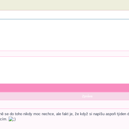
Zpráva
ně se do toho nikdy moc nechce, ale fakt je, že když si napíšu aspoň týde
kcím.