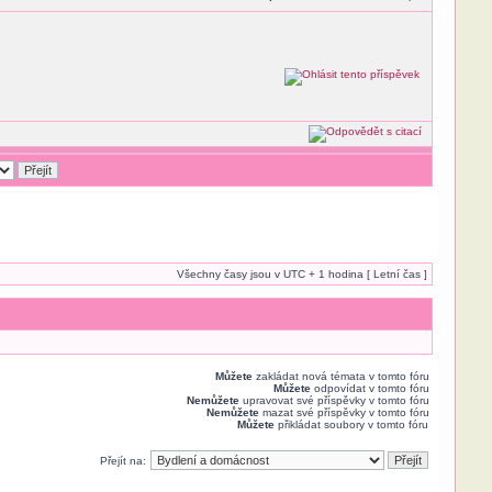
Všechny časy jsou v UTC + 1 hodina [ Letní čas ]
Můžete
zakládat nová témata v tomto fóru
Můžete
odpovídat v tomto fóru
Nemůžete
upravovat své příspěvky v tomto fóru
Nemůžete
mazat své příspěvky v tomto fóru
Můžete
přikládat soubory v tomto fóru
Přejít na: