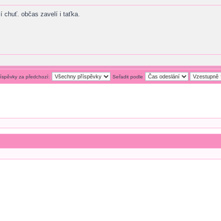
í chuť. občas zavelí i taťka.
říspěvky za předchozí:
Seřadit podle