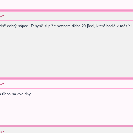
ne?
dně dobrý nápad. Tchýně si píše seznam třeba 20 jídel, které hodlá v měsíci 
ne?
a třeba na dva dny.
ne?