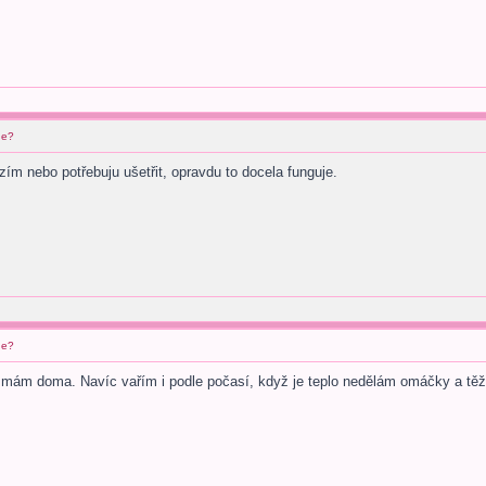
ne?
ím nebo potřebuju ušetřit, opravdu to docela funguje.
ne?
 mám doma. Navíc vařím i podle počasí, když je teplo nedělám omáčky a těžká 