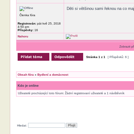
Děti si většinou sami řeknou na co maj
Členka fóra
Registrován:
pát kvě 25, 2018
4:50 pm
Příspěvky:
16
Nahoru
Zobrazit p
Stránka
1
z
1
[ Příspěvků: 6 ]
Obsah fóra
»
Bydlení a domácnost
Kdo je online
Uživatelé procházející toto fórum: Žádní registrovaní uživatelé a 1 návštěvník
Hledat: