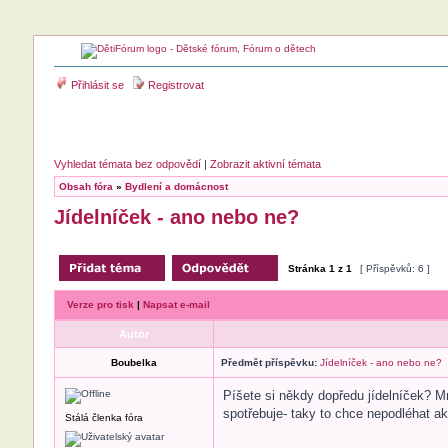
Přihlásit se
Registrovat
Vyhledat témata bez odpovědí
|
Zobrazit aktivní témata
Obsah fóra
»
Bydlení a domácnost
Jídelníček - ano nebo ne?
Stránka
1
z
1
[ Příspěvků: 6 ]
Verze pro tisk
|
Napsat e-mail
Autor
Boubelka
Předmět příspěvku:
Jídelníček - ano nebo ne?
Píšete si někdy dopředu jídelníček? M
spotřebuje- taky to chce nepodléhat a
Stálá členka fóra