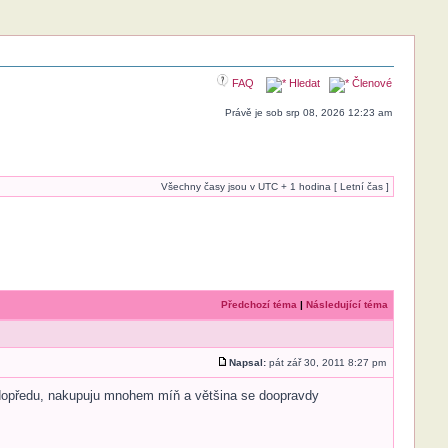
FAQ
Hledat
Členové
Právě je sob srp 08, 2026 12:23 am
Všechny časy jsou v UTC + 1 hodina [ Letní čas ]
Předchozí téma
|
Následující téma
Napsal:
pát zář 30, 2011 8:27 pm
n dopředu, nakupuju mnohem míň a většina se doopravdy