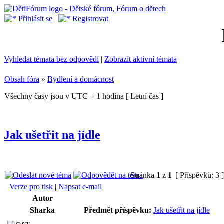
Přihlásit se
Registrovat
Vyhledat témata bez odpovědí
|
Zobrazit aktivní témata
Obsah fóra
»
Bydlení a domácnost
Všechny časy jsou v UTC + 1 hodina [ Letní čas ]
Jak ušetřit na jídle
Stránka
1
z
1
[ Příspěvků: 3 
Verze pro tisk
|
Napsat e-mail
Autor
Sharka
Předmět příspěvku:
Jak ušetřit na jídle