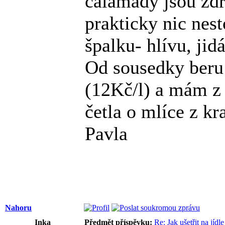
čalamády jsou zdra
prakticky nic nes
špalku- hlívu, jid
Od sousedky beru
(12Kč/l) a mám z 
četla o mlíce z kr
Pavla
Nahoru
Inka
Předmět příspěvku:
Re: Jak ušetřit na jídle