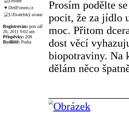
Prosím podělte se 
♥ DetiForum.cz
pocit, že za jídl
Registrován:
pon zář
moc. Přitom dcera
26, 2011 9:02 am
Příspěvky:
208
dost věcí vyhazuju
Bydliště:
Praha
biopotraviny. Na k
dělám něco špatně
______________