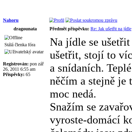
Nahoru
dragounata
Předmět příspěvku:
Re: Jak ušetřit na jídle
Na jídle se ušetř
Stálá členka fóra
ušetřit, stojí to v
Registrován:
pon zář
a snídaních. Teplé
26, 2011 6:55 am
Příspěvky:
65
něčím a stejně je 
moc nedá.
Snažím se zavařov
vyroste-domácí k