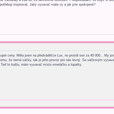
 potřebuji inspirovat. Jaký vysavač máte vy a jak jste spokojené?
uper ceny. Měla jsem na předváděčce Lux, no prostě sen za 40 000... My j
y tomu, že nemá sáčky, tak je jeho provoz pro nás levný. Se sáčkovým vysa
a. Teď to kašlu, mám vysavač místo smetáčku a lopatky.