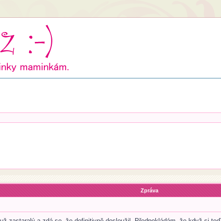
Zpráva
 zastaralý a zdá se, že definitivně dosloužil. Předpokládám, že když si te