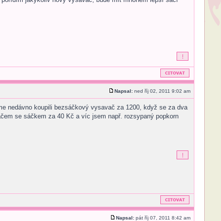
Napsal:
ned říj 02, 2011 9:02 am
sme nedávno koupili bezsáčkový vysavač za 1200, když se za dva
vačem se sáčkem za 40 Kč a víc jsem např. rozsypaný popkorn
Napsal:
pát říj 07, 2011 8:42 am