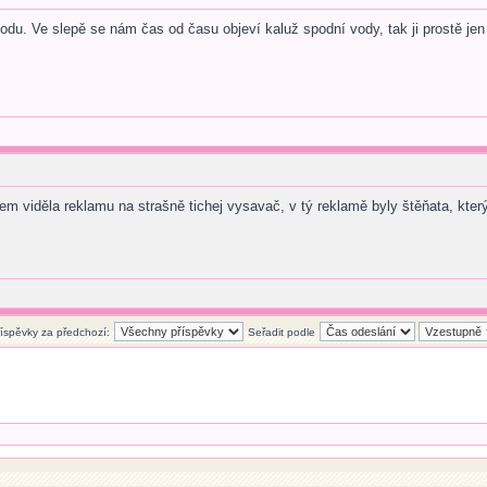
odu. Ve slepě se nám čas od času objeví kaluž spodní vody, tak ji prostě jen
 viděla reklamu na strašně tichej vysavač, v tý reklamě byly štěňata, který 
říspěvky za předchozí:
Seřadit podle