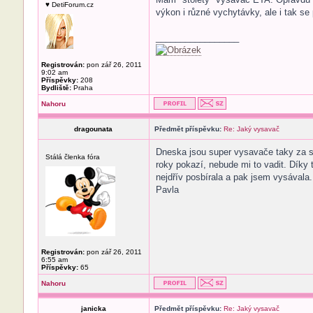
♥ DetiForum.cz
výkon i různé vychytávky, ale i tak se
_________________
Registrován:
pon zář 26, 2011
9:02 am
Příspěvky:
208
Bydliště:
Praha
Nahoru
dragounata
Předmět příspěvku:
Re: Jaký vysavač
Dneska jsou super vysavače taky za s
Stálá členka fóra
roky pokazí, nebude mi to vadit. Dík
nejdřív posbírala a pak jsem vysával
Pavla
Registrován:
pon zář 26, 2011
6:55 am
Příspěvky:
65
Nahoru
janicka
Předmět příspěvku:
Re: Jaký vysavač