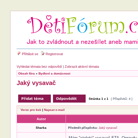
Přihlásit se
Registrovat
Vyhledat témata bez odpovědí
|
Zobrazit aktivní témata
Obsah fóra
»
Bydlení a domácnost
Jaký vysavač
Stránka
1
z
1
[ Příspěvků: 4 ]
Verze pro tisk
|
Napsat e-mail
Autor
Sharka
Předmět příspěvku:
Jaký vysavač
Mám "stoletý" vysavač ETA. Opravdu už