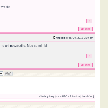
 vysaju.
Napsal:
stř zář 26, 2018 9:19 pm
to ani nevzbudilo. Moc se mi líbil.
Všechny časy jsou v UTC + 1 hodina [ Letní čas ]