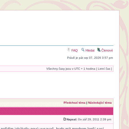
FAQ
Hledat
Členové
Právě je pát srp 07, 2026 3:57 pm
Všechny časy jsou v UTC + 1 hodina [ Letní čas ]
Předchozí téma
|
Následující téma
Napsal:
čtv zář 29, 2011 2:39 pm
ď pořídím jakýkoliv nový vysavač, bude mít mnohem lepší sací