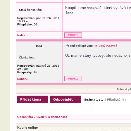
Koupili jsme vysavač, který vysává i v
Stálá členka fóra
Jana
Registrován:
pon zář 26, 2011
10:29 am
Příspěvky:
66
Nahoru
Inka
Předmět příspěvku:
Re: Jaký vysavač
Už máme starý tyčový, ale nedávno jsem
Členka fóra
Registrován:
pát kvě 25, 2018
4:50 pm
Příspěvky:
16
Nahoru
Zobrazit p
Stránka
1
z
1
[ Příspěvků: 4 ]
Obsah fóra
»
Bydlení a domácnost
Kdo je online