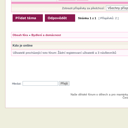
Zobrazit příspěvky za předchozí:
Stránka
1
z
1
[ Příspěvků: 2 ]
Obsah fóra
»
Bydlení a domácnost
Kdo je online
Uživatelé procházející toto fórum: Žádní registrovaní uživatelé a 3 návštevníků
Hledat:
Naše dětské fórum o dětech a pro maminky
Čes