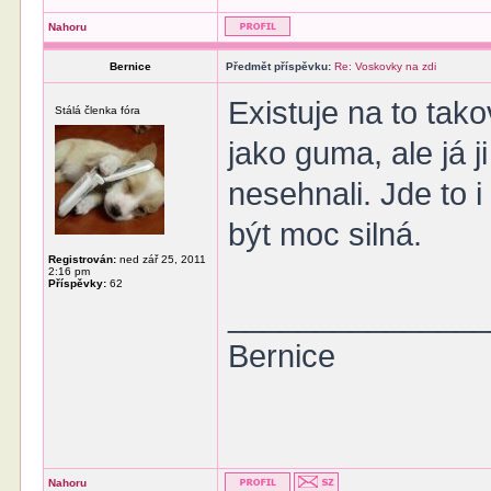
Nahoru
Bernice
Předmět příspěvku:
Re: Voskovky na zdi
Existuje na to tak
Stálá členka fóra
jako guma, ale já j
nesehnali. Jde to 
být moc silná.
Registrován:
ned zář 25, 2011
2:16 pm
Příspěvky:
62
______________
Bernice
Nahoru