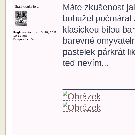
Máte zkušenost jak
Stálá členka fóra
bohužel počmáral 
klasickou bílou ba
Registrován:
pon zář 26, 2011
10:12 am
barevné omyvateln
Příspěvky:
74
pastelek párkrát l
teď nevím...
______________