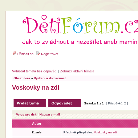
Přihlásit se
Registrovat
Vyhledat témata bez odpovědí
|
Zobrazit aktivní témata
Obsah fóra
»
Bydlení a domácnost
Voskovky na zdi
Stránka
1
z
1
[ Příspěvků: 2 ]
Verze pro tisk
|
Napsat e-mail
Autor
Zuzule
Předmět příspěvku:
Voskovky na zdi