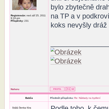
bylo zbytečně drah
na TP a v podkrov
Registrován:
ned zář 25, 2011
9:19 pm
Příspěvky:
231
koks nevyšly dráž
______________
Nahoru
Babča
Předmět příspěvku:
Re: Náklady na bydlení
Podle toho, k čemu 
Stálá členka fóra