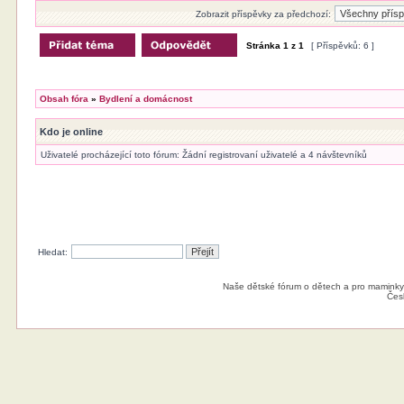
Zobrazit příspěvky za předchozí:
Stránka
1
z
1
[ Příspěvků: 6 ]
Obsah fóra
»
Bydlení a domácnost
Kdo je online
Uživatelé procházející toto fórum: Žádní registrovaní uživatelé a 4 návštevníků
Hledat:
Naše dětské fórum o dětech a pro maminky
Čes