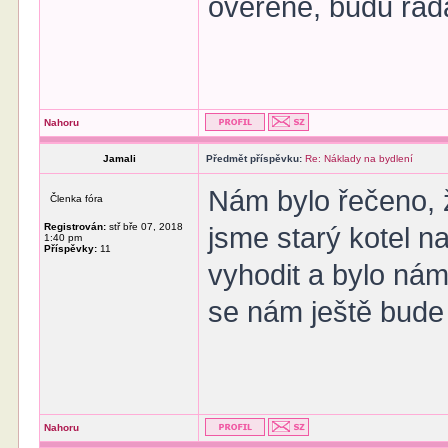
ověřené, budu rád
Nahoru
Jamali
Předmět příspěvku:
Re: Náklady na bydlení
Nám bylo řečeno, ž
Členka fóra
Registrován:
stř bře 07, 2018
jsme starý kotel n
1:40 pm
Příspěvky:
11
vyhodit a bylo nám
se nám ještě bude 
Nahoru