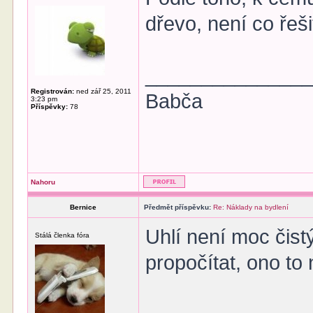
dřevo, není co řešit
______________
Registrován:
ned zář 25, 2011
Babča
3:23 pm
Příspěvky:
78
Nahoru
Bernice
Předmět příspěvku:
Re: Náklady na bydlení
Uhlí není moc čist
Stálá členka fóra
propočítat, ono to 