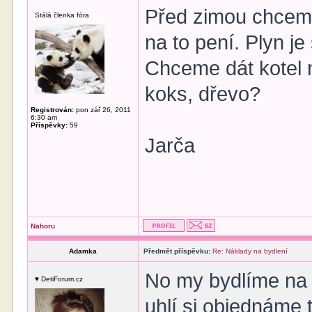
Před zimou chceme
Stálá členka fóra
na to pení. Plyn je
Chceme dát kotel n
koks, dřevo?
Registrován:
pon zář 26, 2011
6:30 am
Příspěvky:
59
Jarča
Nahoru
Adamka
Předmět příspěvku:
Re: Náklady na bydlení
No my bydlíme na v
♥ DetiForum.cz
uhlí si objednáme