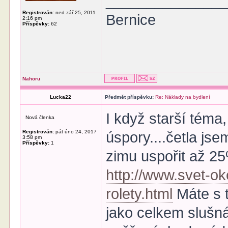
______________
Registrován:
ned zář 25, 2011
Bernice
2:16 pm
Příspěvky:
62
Nahoru
Lucka22
Předmět příspěvku:
Re: Náklady na bydlení
I když starší téma
Nová členka
Registrován:
pát úno 24, 2017
úspory....četla js
3:58 pm
Příspěvky:
1
zimu uspořit až 25
http://www.svet-ok
rolety.html
Máte s t
jako celkem slušná