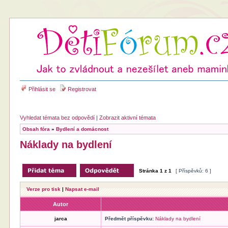
Přihlásit se
Registrovat
Vyhledat témata bez odpovědí
|
Zobrazit aktivní témata
Obsah fóra
»
Bydlení a domácnost
Náklady na bydlení
Stránka
1
z
1
[ Příspěvků: 6 ]
Verze pro tisk
|
Napsat e-mail
Autor
jarca
Předmět příspěvku:
Náklady na bydlení