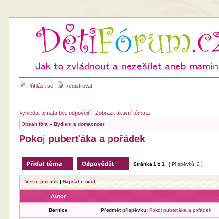
Přihlásit se
Registrovat
Vyhledat témata bez odpovědí
|
Zobrazit aktivní témata
Obsah fóra
»
Bydlení a domácnost
Pokoj puberťáka a pořádek
Stránka
1
z
1
[ Příspěvků: 2 ]
Verze pro tisk
|
Napsat e-mail
Autor
Bernice
Předmět příspěvku:
Pokoj puberťáka a pořádek