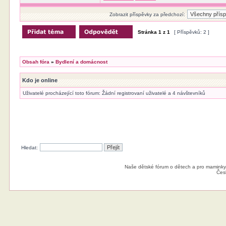
Zobrazit příspěvky za předchozí:
Stránka
1
z
1
[ Příspěvků: 2 ]
Obsah fóra
»
Bydlení a domácnost
Kdo je online
Uživatelé procházející toto fórum: Žádní registrovaní uživatelé a 4 návštevníků
Hledat:
Naše dětské fórum o dětech a pro maminky
Čes