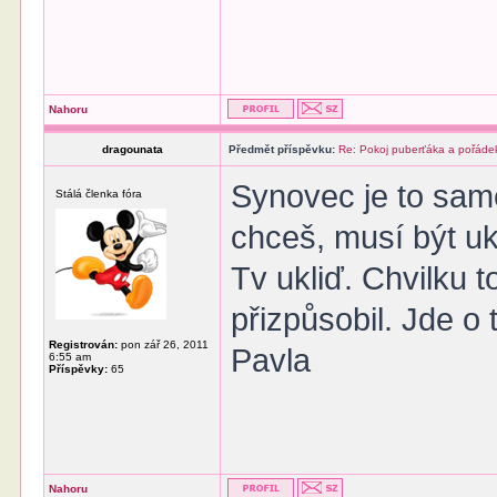
Nahoru
dragounata
Předmět příspěvku:
Re: Pokoj puberťáka a pořáde
Synovec je to samé
Stálá členka fóra
chceš, musí být uk
Tv ukliď. Chvilku t
přizpůsobil. Jde o 
Registrován:
pon zář 26, 2011
Pavla
6:55 am
Příspěvky:
65
Nahoru