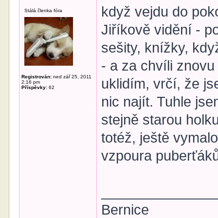
když vejdu do poko
Stálá členka fóra
Jiříkově vidění - 
sešity, knížky, kdy
- a za chvíli znov
Registrován:
ned zář 25, 2011
uklidím, vrčí, že
2:16 pm
Příspěvky:
62
nic najít. Tuhle j
stejně starou holku
totéž, ještě vymal
vzpoura puberťáků
______________
Bernice