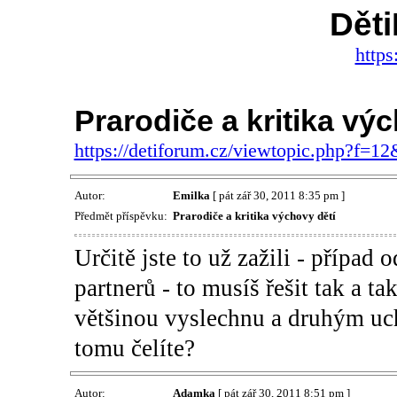
Dět
https
Prarodiče a kritika vý
https://detiforum.cz/viewtopic.php?f=1
Autor:
Emilka
[ pát zář 30, 2011 8:35 pm ]
Předmět příspěvku:
Prarodiče a kritika výchovy dětí
Určitě jste to už zažili - případ
partnerů - to musíš řešit tak a ta
většinou vyslechnu a druhým uch
tomu čelíte?
Autor:
Adamka
[ pát zář 30, 2011 8:51 pm ]