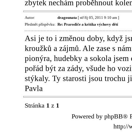
zbytek nechám proběhnout kol
Autor:
dragounata
[ stř říj 05, 2011 9:10 am ]
Předmět příspěvku:
Re: Prarodiče a kritika výchovy dětí
Asi je to i změnou doby, když js
kroužků a zájmů. Ale zase s ná
pionýra, hudebky a sokola jsem
pořád být za zády, všude ho vozi
stýkaly. Ty starosti jsou trochu j
Pavla
Stránka
1
z
1
Powered by phpBB® F
http:/