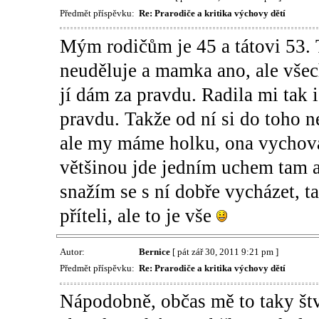
Předmět příspěvku:
Re: Prarodiče a kritika výchovy dětí
Mým rodičům je 45 a tátovi 53. T
neuděluje a mamka ano, ale všec
jí dám za pravdu. Radila mi tak 
pravdu. Takže od ní si do toho 
ale my máme holku, ona vychovala
většinou jde jedním uchem tam 
snažím se s ní dobře vycházet, ta
příteli, ale to je vše
Autor:
Bernice
[ pát zář 30, 2011 9:21 pm ]
Předmět příspěvku:
Re: Prarodiče a kritika výchovy dětí
Nápodobně, občas mě to taky štve