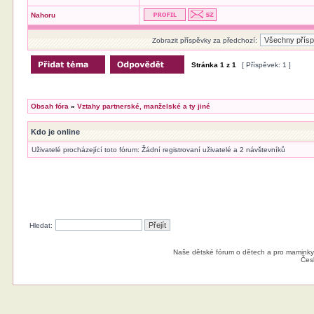
Nahoru
Zobrazit příspěvky za předchozí:
Stránka
1
z
1
[ Příspěvek: 1 ]
Obsah fóra
»
Vztahy partnerské, manželské a ty jiné
Kdo je online
Uživatelé procházející toto fórum: Žádní registrovaní uživatelé a 2 návštevníků
Hledat:
Naše dětské fórum o dětech a pro maminky
Čes