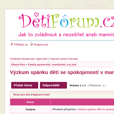
Přihlásit se
Registrovat
Vyhledat témata bez odpovědí
|
Zobrazit aktivní témata
Obsah fóra
»
Vztahy partnerské, manželské a ty jiné
Výzkum spánku dětí se spokojeností v manž
Stránka
1
z
1
[ Příspěvek: 1 ]
Verze pro tisk
|
Napsat e-mail
Autor
Justyna
Předmět příspěvku:
Výzkum spánku dětí se spokoje