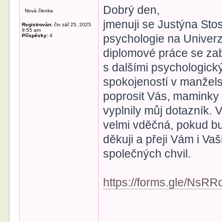
Dobrý den,
Nová členka
jmenuji se Justýna Sto
Registrován:
čtv zář 25, 2025
9:55 am
psychologie na Univerz
Příspěvky:
4
diplomové práce se zab
s dalšími psychologick
spokojeností v manželst
poprosit Vás, maminky dě
vyplnily můj dotazník. 
velmi vděčná, pokud bu
děkuji a přeji Vám i V
společných chvil.
https://forms.gle/Ns