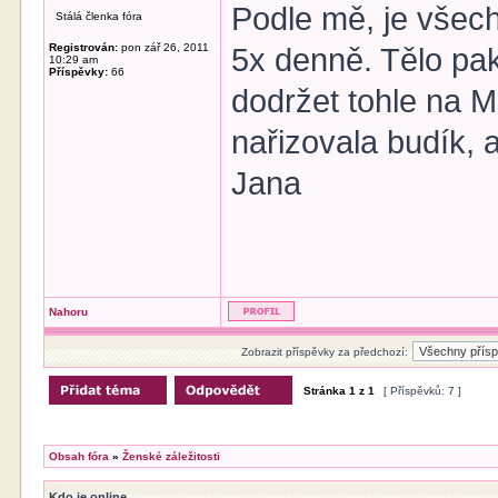
Podle mě, je všech
Stálá členka fóra
Registrován:
pon zář 26, 2011
5x denně. Tělo pa
10:29 am
Příspěvky:
66
dodržet tohle na M
nařizovala budík, 
Jana
Nahoru
Zobrazit příspěvky za předchozí:
Stránka
1
z
1
[ Příspěvků: 7 ]
Obsah fóra
»
Ženské záležitosti
Kdo je online