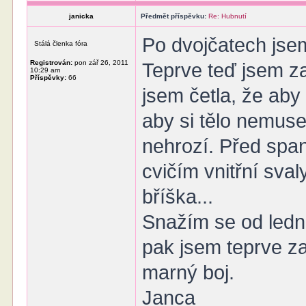
janicka
Předmět příspěvku:
Re: Hubnutí
Po dvojčatech jsem
Stálá členka fóra
Registrován:
pon zář 26, 2011
Teprve teď jsem za
10:29 am
Příspěvky:
66
jsem četla, že aby
aby si tělo nemuse
nehrozí. Před spa
cvičím vnitřní sv
bříška...
Snažím se od ledna
pak jsem teprve za
marný boj.
Janca