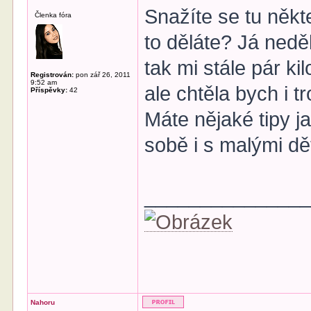
Snažíte se tu někt
Členka fóra
to děláte? Já nedě
tak mi stále pár k
Registrován:
pon zář 26, 2011
9:52 am
ale chtěla bych i t
Příspěvky:
42
Máte nějaké tipy j
sobě i s malými dě
______________
Nahoru