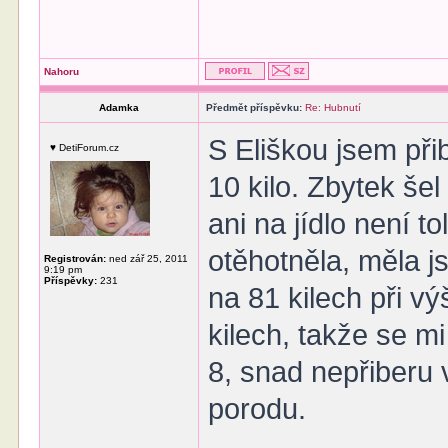
Nahoru
Adamka
Předmět příspěvku:
Re: Hubnutí
S Eliškou jsem při
♥ DetiForum.cz
10 kilo. Zbytek še
ani na jídlo není to
otěhotněla, měla 
Registrován:
ned zář 25, 2011
9:19 pm
Příspěvky:
231
na 81 kilech při v
kilech, takže se m
8, snad nepřiberu 
porodu.