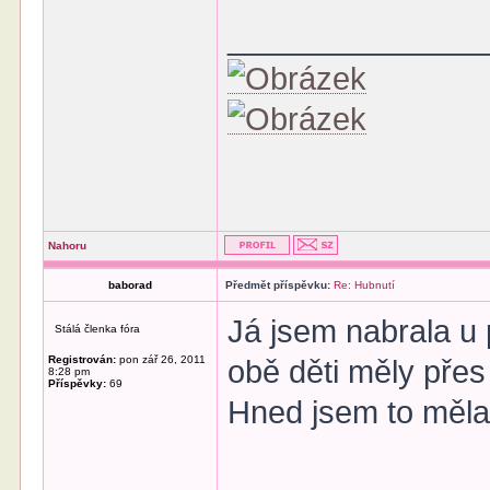
______________
Nahoru
baborad
Předmět příspěvku:
Re: Hubnutí
Já jsem nabrala u 
Stálá členka fóra
Registrován:
pon zář 26, 2011
obě děti měly přes
8:28 pm
Příspěvky:
69
Hned jsem to měla