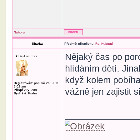
Nahoru
Sharka
Předmět příspěvku:
Re: Hubnutí
Nějaký čas po poro
♥ DetiForum.cz
hlídáním dětí. Jina
když kolem pobíhaj
Registrován:
pon zář 26, 2011
9:02 am
vážně jen zajistit s
Příspěvky:
208
Bydliště:
Praha
______________