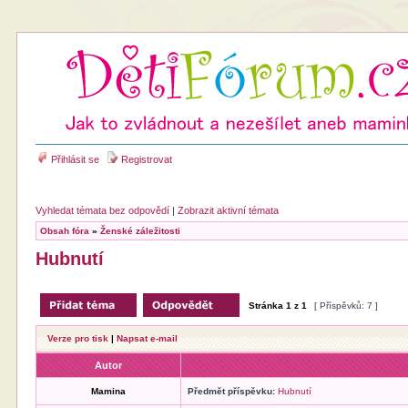
Přihlásit se
Registrovat
Vyhledat témata bez odpovědí
|
Zobrazit aktivní témata
Obsah fóra
»
Ženské záležitosti
Hubnutí
Stránka
1
z
1
[ Příspěvků: 7 ]
Verze pro tisk
|
Napsat e-mail
Autor
Mamina
Předmět příspěvku:
Hubnutí