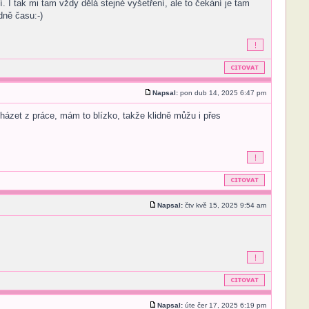
 I tak mi tam vždy dělá stejné vyšetření, ale to čekání je tam
dně času:-)
Napsal:
pon dub 14, 2025 6:47 pm
házet z práce, mám to blízko, takže klidně můžu i přes
Napsal:
čtv kvě 15, 2025 9:54 am
Napsal:
úte čer 17, 2025 6:19 pm