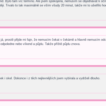
nd. Bylo tam víc termínů. Ale jsem spokojená, nemusím se objednávat k oční.
těji. Trvalo to tak maximálně se vším všudy 20 minut, takže mi to ušetřilo ho
i já, prostě přijde mi fajn, že nemusím čekat v čekárně a hlavně nemusím odc
n odpoledne nebo víkend a půjdu. Takže příště půjdu znova.
k i skel. Dokonce i z těch nejlevnějších jsem vybírala a vydrželi dlouho.