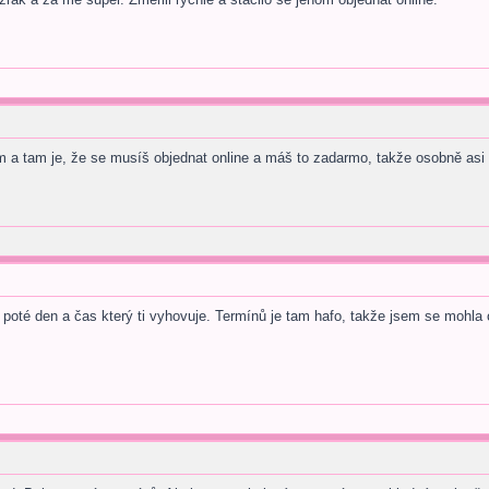
m a tam je, že se musíš objednat online a máš to zadarmo, takže osobně asi n
poté den a čas který ti vyhovuje. Termínů je tam hafo, takže jsem se mohla ob