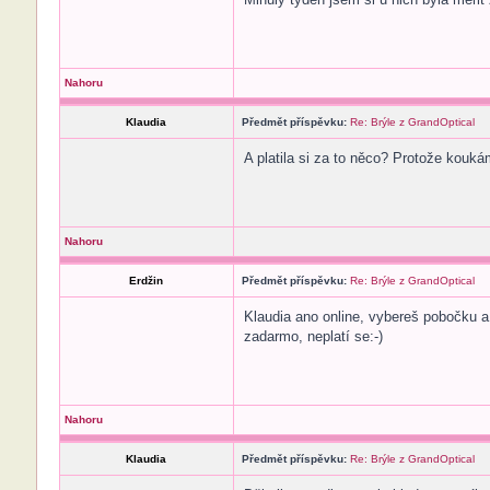
Nahoru
Klaudia
Předmět příspěvku:
Re: Brýle z GrandOptical
A platila si za to něco? Protože kouká
Nahoru
Erdžin
Předmět příspěvku:
Re: Brýle z GrandOptical
Klaudia ano online, vybereš pobočku a 
zadarmo, neplatí se:-)
Nahoru
Klaudia
Předmět příspěvku:
Re: Brýle z GrandOptical