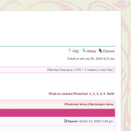
FAQ
Hledat
Členové
Právě je sob srp 08, 2026 8:15 am
Všechny časy jsou v UTC + 1 hodina [ Letní čas ]
Přejít na stránku
Předchozí
1
,
2
,
3
,
4
,
5
Další
Předchozí téma
|
Následující téma
Napsal:
stř bře 12, 2025 4:44 pm