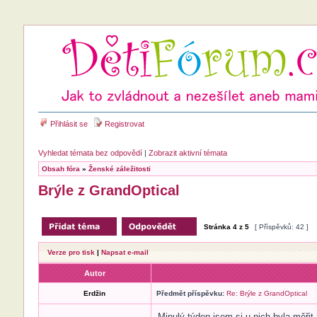
Přihlásit se
Registrovat
Vyhledat témata bez odpovědí
|
Zobrazit aktivní témata
Obsah fóra
»
Ženské záležitosti
Brýle z GrandOptical
Stránka
4
z
5
[ Příspěvků: 42 ]
Verze pro tisk
|
Napsat e-mail
Autor
Erdžin
Předmět příspěvku:
Re: Brýle z GrandOptical
Minulý týden jsem si u nich byla měřit 