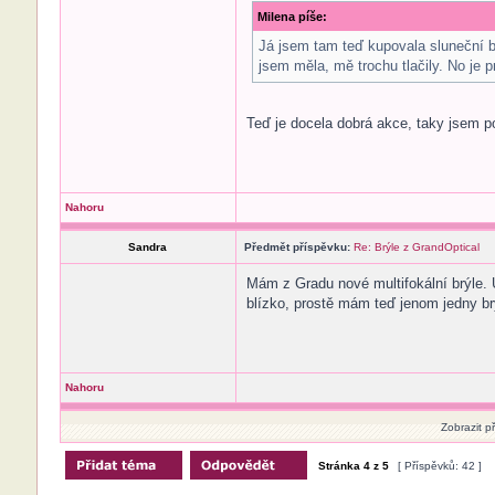
Milena píše:
Já jsem tam teď kupovala sluneční br
jsem měla, mě trochu tlačily. No je 
Teď je docela dobrá akce, taky jsem poř
Nahoru
Sandra
Předmět příspěvku:
Re: Brýle z GrandOptical
Mám z Gradu nové multifokální brýle. U
blízko, prostě mám teď jenom jedny brý
Nahoru
Zobrazit p
Stránka
4
z
5
[ Příspěvků: 42 ]