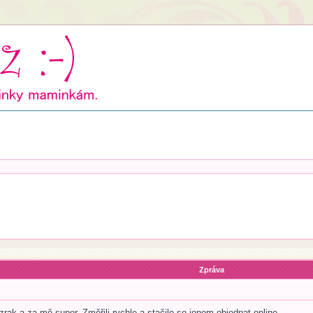
Zpráva
zrak a za mě super. Změřili rychle a stačilo se jenom objednat online.