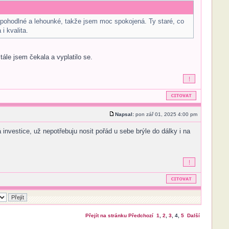
ně pohodlné a lehounké, takže jsem moc spokojená. Ty staré, co
i kvalita.
tále jsem čekala a vyplatilo se.
Napsal:
pon zář 01, 2025 4:00 pm
investice, už nepotřebuju nosit pořád u sebe brýle do dálky i na
Přejít na stránku
Předchozí
1
,
2
,
3
,
4
,
5
Další