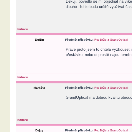
Děkuji, povedlo se mi objednat na víke
dlouhé. Tohle budu určitě využívat čas
Nahoru
Erdžin
Předmět příspěvku:
Re: Brýle z GrandOptical
Právě proto jsem to chtěla vyzkoušet 
přestávku, nebo si prostě najdu termí
Nahoru
Markéta
Předmět příspěvku:
Re: Brýle z GrandOptical
GrandOptical má dobrou kvalitu obrouče
Nahoru
Dejzy
Předmět příspěvku:
Re: Brýle z GrandOptical