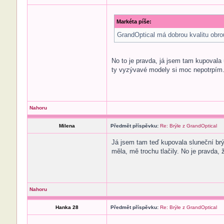
Markéta píše:
GrandOptical má dobrou kvalitu obrou
No to je pravda, já jsem tam kupovala
ty vyzývavé modely si moc nepotrpím
Nahoru
Milena
Předmět příspěvku:
Re: Brýle z GrandOptical
Já jsem tam teď kupovala sluneční brýl
měla, mě trochu tlačily. No je pravda,
Nahoru
Hanka 28
Předmět příspěvku:
Re: Brýle z GrandOptical