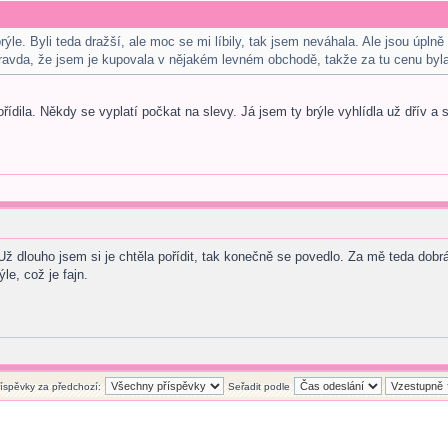
ýle. Byli teda dražší, ale moc se mi líbily, tak jsem neváhala. Ale jsou úpl
pravda, že jsem je kupovala v nějakém levném obchodě, takže za tu cenu byla 
ídila. Někdy se vyplatí počkat na slevy. Já jsem ty brýle vyhlídla už dřív a s
ž dlouho jsem si je chtěla pořídit, tak konečně se povedlo. Za mě teda dobrá 
le, což je fajn.
říspěvky za předchozí:
Seřadit podle