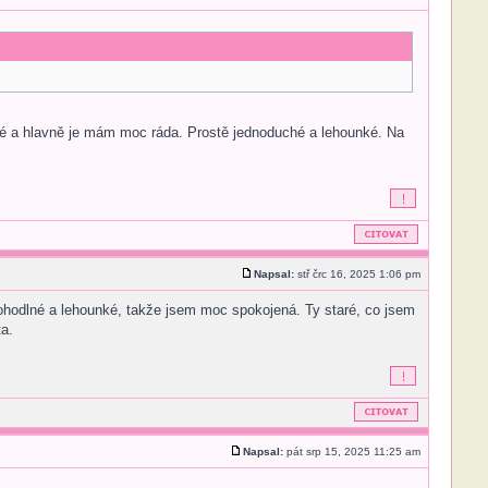
nové a hlavně je mám moc ráda. Prostě jednoduché a lehounké. Na
Napsal:
stř črc 16, 2025 1:06 pm
 pohodlné a lehounké, takže jsem moc spokojená. Ty staré, co jsem
ta.
Napsal:
pát srp 15, 2025 11:25 am