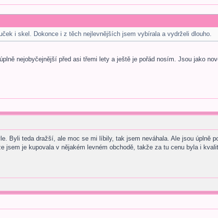
ček i skel. Dokonce i z těch nejlevnějších jsem vybírala a vydrželi dlouho.
 úplně nejobyčejnější před asi třemi lety a ještě je pořád nosím. Jsou jako 
.
e. Byli teda dražší, ale moc se mi líbily, tak jsem neváhala. Ale jsou úplně
 že jsem je kupovala v nějakém levném obchodě, takže za tu cenu byla i kvali