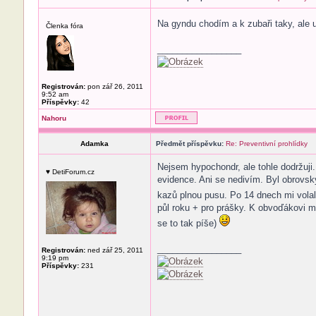
Na gyndu chodím a k zubaři taky, ale 
Členka fóra
_________________
Registrován:
pon zář 26, 2011
9:52 am
Příspěvky:
42
Nahoru
Adamka
Předmět příspěvku:
Re: Preventivní prohlídky
Nejsem hypochondr, ale tohle dodržuji
♥ DetiForum.cz
evidence. Ani se nedivím. Byl obrovs
kazů plnou pusu. Po 14 dnech mi vola
půl roku + pro prášky. K obvoďákovi m
se to tak píše)
_________________
Registrován:
ned zář 25, 2011
9:19 pm
Příspěvky:
231