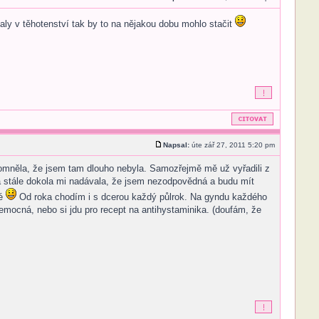
aly v těhotenství tak by to na nějakou dobu mohlo stačit
Napsal:
úte zář 27, 2011 5:20 pm
zpomněla, že jsem tam dlouho nebyla. Samozřejmě mě už vyřadili z
a stále dokola mi nadávala, že jsem nezodpovědná a budu mít
vé
Od roka chodím i s dcerou každý půlrok. Na gyndu každého
emocná, nebo si jdu pro recept na antihystaminika. (doufám, že