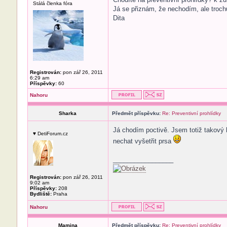
Stálá členka fóra
Já se přiznám, že nechodím, ale trochu
Dita
Registrován:
pon zář 26, 2011
6:29 am
Příspěvky:
60
Nahoru
Sharka
Předmět příspěvku:
Re: Preventivní prohlídky
Já chodím poctivě. Jsem totiž takový 
♥ DetiForum.cz
nechat vyšetřit prsa
_________________
Registrován:
pon zář 26, 2011
9:02 am
Příspěvky:
208
Bydliště:
Praha
Nahoru
Mamina
Předmět příspěvku:
Re: Preventivní prohlídky