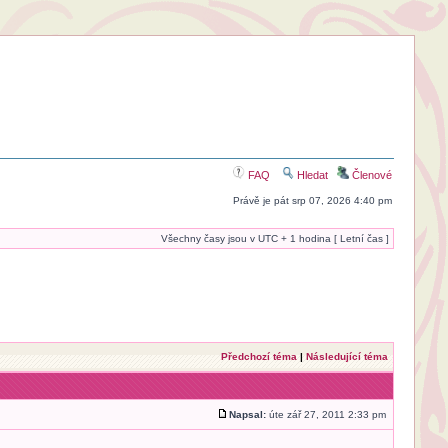
FAQ
Hledat
Členové
Právě je pát srp 07, 2026 4:40 pm
Všechny časy jsou v UTC + 1 hodina [ Letní čas ]
Předchozí téma
|
Následující téma
Napsal:
úte zář 27, 2011 2:33 pm