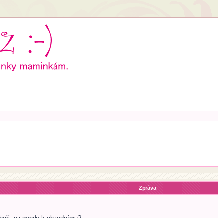
Zpráva
ubaři, na gyndu k obvodnímu?