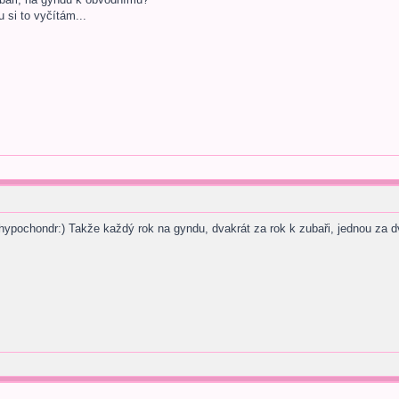
 si to vyčítám...
hypochondr:) Takže každý rok na gyndu, dvakrát za rok k zubaři, jednou za d