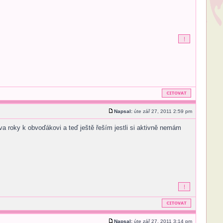
Napsal:
úte zář 27, 2011 2:59 pm
va roky k obvoďákovi a teď ještě řeším jestli si aktivně nemám
Napsal:
úte zář 27, 2011 3:14 pm