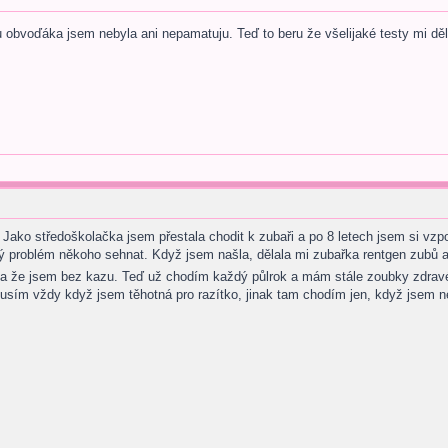
u obvoďáka jsem nebyla ani nepamatuju. Teď to beru že všelijaké testy mi děl
. Jako středoškolačka jsem přestala chodit k zubaři a po 8 letech jsem si v
ký problém někoho sehnat. Když jsem našla, dělala mi zubařka rentgen zubů 
la že jsem bez kazu. Teď už chodím každý půlrok a mám stále zoubky zdra
usím vždy když jsem těhotná pro razítko, jinak tam chodím jen, když jsem n