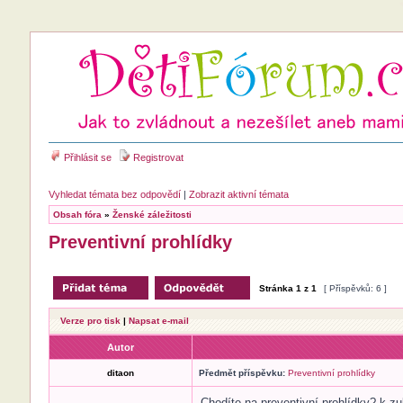
Přihlásit se
Registrovat
Vyhledat témata bez odpovědí
|
Zobrazit aktivní témata
Obsah fóra
»
Ženské záležitosti
Preventivní prohlídky
Stránka
1
z
1
[ Příspěvků: 6 ]
Verze pro tisk
|
Napsat e-mail
Autor
ditaon
Předmět příspěvku:
Preventivní prohlídky
Chodíte na preventivní prohlídky? k z