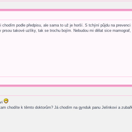
i chodím podle předpisu, ale sama to už je horší. S tchýní půjdu na prevenci
prsou takové uzlíky, tak se trochu bojím. Nebudou mi dělat sice mamograf, 
ovi
 kam chodíte k těmto doktorům? Já chodím na gynduk panu Jelínkovi a zub