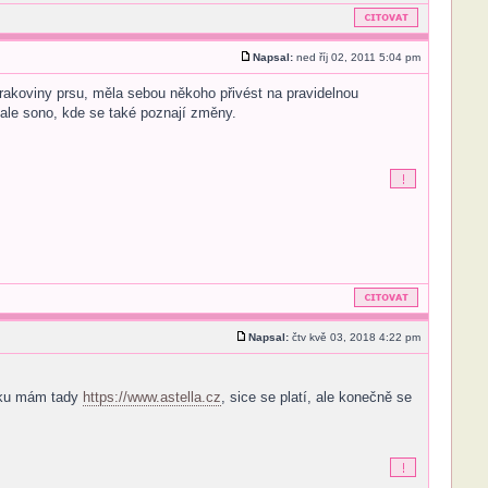
Napsal:
ned říj 02, 2011 5:04 pm
 rakoviny prsu, měla sebou někoho přivést na pravidelnou
ale sono, kde se také poznají změny.
Napsal:
čtv kvě 03, 2018 4:22 pm
ařku mám tady
https://www.astella.cz
, sice se platí, ale konečně se