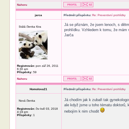
Nahoru
jarca
Předmět příspěvku:
Re: Preventivní prohlídky
Já se přiznám, že jsem lenoch, s dětm
Stálá členka fóra
prohlídku. Vzhledem k tomu, že mám v 
Jarča
Registrován:
pon zář 26, 2011
6:30 am
Příspěvky:
59
Nahoru
Homolova21
Předmět příspěvku:
Re: Preventivní prohlídky
Já chodím jak k zubaři tak gynekolog
Nová členka
ale když jsme u toho tématu doktorů,
Registrován:
čtv kvě 03, 2018
nebojím k nim chodit
4:19 pm
Příspěvky:
1