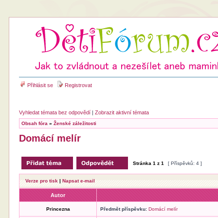
Přihlásit se
Registrovat
Vyhledat témata bez odpovědí
|
Zobrazit aktivní témata
Obsah fóra
»
Ženské záležitosti
Domácí melír
Stránka
1
z
1
[ Příspěvků: 4 ]
Verze pro tisk
|
Napsat e-mail
Autor
Princezna
Předmět příspěvku:
Domácí melír