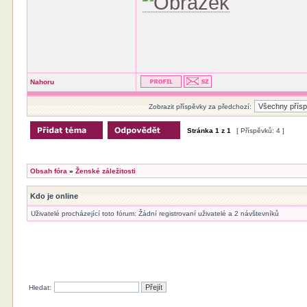
Nahoru
Zobrazit příspěvky za předchozí:
Stránka
1
z
1
[ Příspěvků: 4 ]
Obsah fóra
»
Ženské záležitosti
Kdo je online
Uživatelé procházející toto fórum: Žádní registrovaní uživatelé a 2 návštevníků
Hledat: