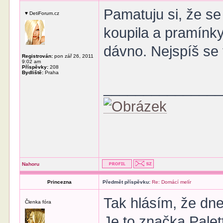
Pamatuju si, že se
♥ DetiForum.cz
koupila a pramínky 
dávno. Nejspíš se 
Registrován:
pon zář 26, 2011
9:02 am
Příspěvky:
208
Bydliště:
Praha
______________
Nahoru
Princezna
Předmět příspěvku:
Re: Domácí melír
Tak hlásím, že dne
Členka fóra
Je to značka Palet