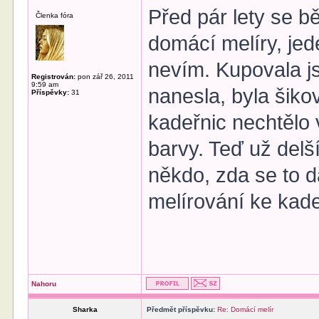
Před pár lety se b
Členka fóra
domácí melíry, jed
nevím. Kupovala j
Registrován:
pon zář 26, 2011
9:59 am
nanesla, byla šiko
Příspěvky:
31
kadeřnic nechtělo 
barvy. Teď už delš
někdo, zda se to 
melírování ke kadeř
Nahoru
Sharka
Předmět příspěvku:
Re: Domácí melír