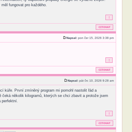
y měl fungovat pro každého.
Napsal:
pon čer 15, 2026 3:38 pm
Napsal:
pát črc 10, 2026 9:28 am
í kúře. První zmíněný program mi pomohl nastolit řád a
 čeká několik kilogramů, kterých se chci zbavit a protože jsem
 perfektní.