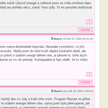
m měla méně výkyvů energie a celkově jsem se cítila mnohem lépe.
lad ani potřebu něco „zobat“ mezi jídly. To mi pomohlo dodržovat
Napsal:
stř dub 22, 2026 10:41 am
 jsem sama dlouhodobě bojovala. Neustálé vymýšlení, co jíst,
vování. Nešla jsem do toho kvůli nějaké konkrétní dietě, ale
 co píšeš o stabilní energii během dne, je přesně to, čeho bych
dostat se víc do pohody. Každopádně je fajn vědět, že to může
Napsal:
pon kvě 18, 2026 2:30 pm
it každý den co, kdy a kolik toho sním. Program Restart mi přišel
če té stabilní energie během dne, sama jsem byla překvapená, jak
h intervalech, ty odpolední propady energie se výrazně zlepší.