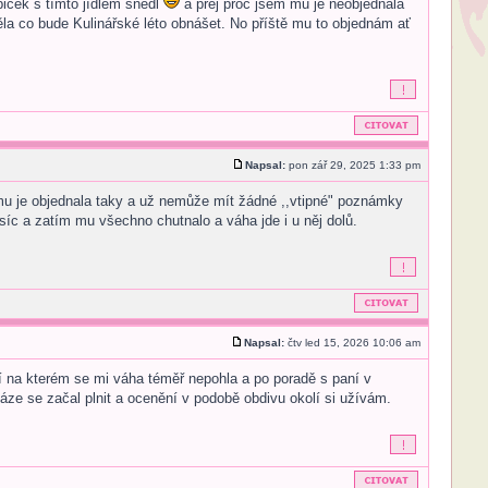
iček s tímto jídlem snědl
a prej proč jsem mu je neobjednala
děla co bude Kulinářské léto obnášet. No příště mu to objednám ať
Napsal:
pon zář 29, 2025 1:33 pm
 mu je objednala taky a už nemůže mít žádné ,,vtipné" poznámky
c a zatím mu všechno chutnalo a váha jde i u něj dolů.
Napsal:
čtv led 15, 2026 10:06 am
í na kterém se mi váha téměř nepohla a po poradě s paní v
váze se začal plnit a ocenění v podobě obdivu okolí si užívám.