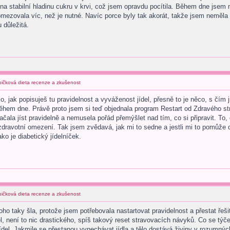
na stabilní hladinu cukru v krvi, což jsem opravdu pocítila. Během dne jse
mezovala víc, než je nutné. Navíc porce byly tak akorát, takže jsem neměla h
 důležitá.
abičková dieta recenze a zkušenost
 jak popisuješ tu pravidelnost a vyváženost jídel, přesně to je něco, s čím
ěhem dne. Právě proto jsem si teď objednala program Restart od Zdravého stra
čala jíst pravidelně a nemusela pořád přemýšlet nad tím, co si připravit. To,
dravotní omezení. Tak jsem zvědavá, jak mi to sedne a jestli mi to pomůže 
ako je diabetický jídelníček.
abičková dieta recenze a zkušenost
oho taky šla, protože jsem potřebovala nastartovat pravidelnost a přestat řeš
el, není to nic drastického, spíš takový reset stravovacích návyků. Co se tý
jídel. Jakmile se přestanou vynechávat jídla a tělo dostává živiny v rozumnýc