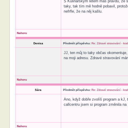
S Kulinářským létem máš pravdu, že st
taky, tak tím mě hodně pobavil, protož
nefrfle, že na něj kašlu.
Nahoru
Denisa
Předmět příspěvku:
Re: Zdravé stravování - kr
JJ, ten můj to taky občas okomentuje,
na moji adresu. Zdravé stravování má
Nahoru
Sára
Předmět příspěvku:
Re: Zdravé stravování - kr
Ano, když dobře zvolíš program a kJ, 
callcentru jsem si program změnila na 
Nahoru