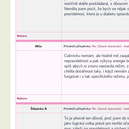
nutričně dobře poskládaná, s důrazem 
Neměla jsem pocit, že bych se nějak o
pravidelnost, která je u diabetu opravdu
Nahoru
Míša
Předmět příspěvku:
Re: Zdravé stravování - kr
Cukrovku nemám, ale hodně mě zaujalo,
nepravidelnost a pak výkyvy energie b
spíš abych si znovu nastavila režim, za
chtěla dosáhnout taky, i když nemám z
fungovat i u tak specifického režimu, j
Nahoru
Štěpánka B
Předmět příspěvku:
Re: Zdravé stravování - kr
To je přesně ten důvod, proč jsem do t
jako logická volba právě pro tenhle úč
moc záleží na pravidelnosti a složení 