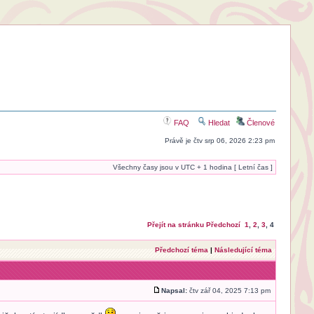
FAQ
Hledat
Členové
Právě je čtv srp 06, 2026 2:23 pm
Všechny časy jsou v UTC + 1 hodina [ Letní čas ]
Přejít na stránku
Předchozí
1
,
2
,
3
,
4
Předchozí téma
|
Následující téma
Napsal:
čtv zář 04, 2025 7:13 pm