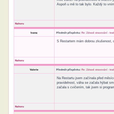
Aspoň u mě to tak bylo. Každý to vním
Nahoru
Ivana
Předmět příspěvku:
Re: Zdravé stravování - kr
S Restartem mám dobrou zkušenost, o
Nahoru
Valerie
Předmět příspěvku:
Re: Zdravé stravování - kr
Na Restartu jsem začínala před měsíc
pravidelnost, váha se začala hýbat sm
začala s cvičením, tak jsem si progra
Nahoru