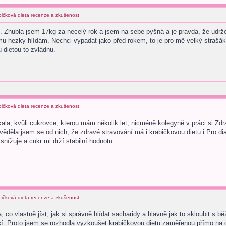
abičková dieta recenze a zkušenost
 Zhubla jsem 17kg za necelý rok a jsem na sebe pyšná a je pravda, že udrže
mu hezky hlídám. Nechci vypadat jako před rokem, to je pro mě velký strašák,
u dietou to zvládnu.
abičková dieta recenze a zkušenost
la, kvůli cukrovce, kterou mám několik let, nicméně kolegyně v práci si Zdr
věděla jsem se od nich, že zdravé stravování má i krabičkovou dietu i Pro di
ížuje a cukr mi drží stabilní hodnotu.
abičková dieta recenze a zkušenost
, co vlastně jíst, jak si správně hlídat sacharidy a hlavně jak to skloubit s
í. Proto jsem se rozhodla vyzkoušet krabičkovou dietu zaměřenou přímo na di