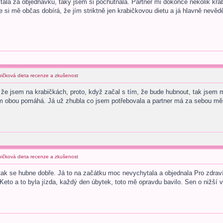
ála za objednávku, taky jsem si pochutnala. Partner mi dokonce několik krab
e si mě občas dobírá, že jím striktně jen krabičkovou dietu a já hlavně nevě
abičková dieta recenze a zkušenost
 že jsem na krabičkách, proto, když začal s tím, že bude hubnout, tak jsem
m obou pomáhá. Já už zhubla co jsem potřebovala a partner má za sebou měsí
abičková dieta recenze a zkušenost
tak se hubne dobře. Já to na začátku moc nevychytala a objednala Pro zdrav
Keto a to byla jízda, každý den úbytek, toto mě opravdu bavilo. Sen o nižší 