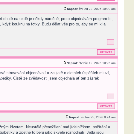
Napsal:
čtv led 22, 2026 10:09 am
t chutě na uzdě je někdy náročné, proto objednávám program fit,
 když kouknu na fotky. Budu dělat vše pro to, aby se mi kila
Napsal:
čtv bře 12, 2026 10:25 am
avé stravování objednávají a zaujatě o dietních úspěších mluví,
abetiky. Čistě ze zvědavosti jsem objednala ať ten zázrak
Napsal:
stř bře 25, 2026 9:24 am
 běžným životem. Neustálé přemýšlení nad jídelníčkem, počítání a
abetiky a zpětně to beru jako skvělé rozhodnutí. Jídla jsou