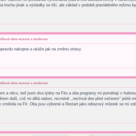
á trochu jinak a výsledky se liší, ale základ v podobě pravidelného režimu b
abičková dieta recenze a zkušenost
pravdu nakopne a ukáže jak na změnu stravy.
abičková dieta recenze a zkušenost
em a něco, teď jsem dva týdny na Fitu a oba programy mi pomáhají v hubnouc
ěrem dolů, což mi dělá radost, nicméně ,,nechval dne před večerem" ještě mě
m změnila na Fit. Oba jsou výborné a Restart jako odrazový můstek se mi zdá