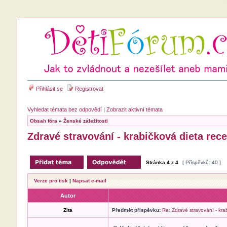
Přihlásit se
Registrovat
Vyhledat témata bez odpovědí
|
Zobrazit aktivní témata
Obsah fóra
»
Ženské záležitosti
Zdravé stravování - krabičková dieta rec
Stránka
4
z
4
[ Příspěvků: 40 ]
Verze pro tisk
|
Napsat e-mail
Autor
Zita
Předmět příspěvku:
Re: Zdravé stravování - kr