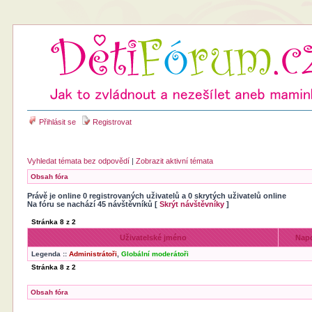
Přihlásit se
Registrovat
Vyhledat témata bez odpovědí
|
Zobrazit aktivní témata
Obsah fóra
Právě je online 0 registrovaných uživatelů a 0 skrytých uživatelů online
Na fóru se nachází 45 návštěvníků [
Skrýt návštěvníky
]
Stránka
8
z
2
Uživatelské jméno
Napo
Legenda ::
Administrátoři
,
Globální moderátoři
Stránka
8
z
2
Obsah fóra