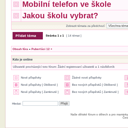
Mobilní telefon ve škole
Jakou školu vybrat?
Zobrazit témata za předchozí:
Stránka
1
z
1
[ 14 témat ]
Obsah fóra
»
Puberťáci 12 +
Kdo je online
Uživatelé procházející toto fórum: Žádní registrovaní uživatelé a 1 návštěvník
Nové příspěvky
Žádné nové příspěvky
Nové příspěvky [ Oblíbené ]
Bez nových příspěvků [ Oblíbené ]
Nové příspěvky [ Zamknuté ]
Bez nových příspěvků [ Zamknuté ]
Hledat:
Naše dětské fórum o dětech a pro maminky
Čes