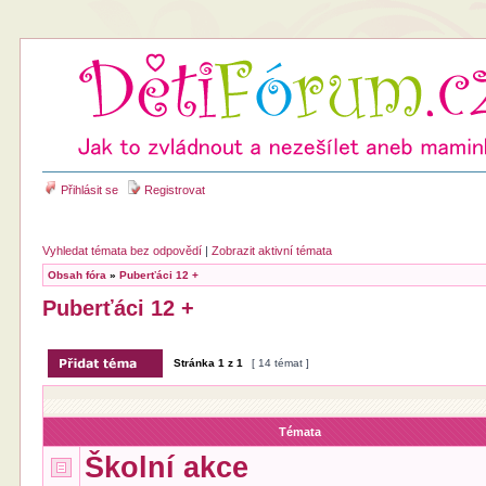
Přihlásit se
Registrovat
Vyhledat témata bez odpovědí
|
Zobrazit aktivní témata
Obsah fóra
»
Puberťáci 12 +
Puberťáci 12 +
Stránka
1
z
1
[ 14 témat ]
Témata
Školní akce